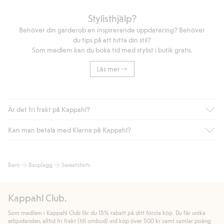
Stylisthjälp?
Behöver din garderob en inspirerande uppdatering? Behöver
du tips på att hitta din stil?
Som medlem kan du boka tid med stylist i butik gratis.
Läs mer
Är det fri frakt på Kappahl?
Kan man betala med Klarna på Kappahl?
Är du medlem i Kappahl Club har du alltid gratis frakt till butik
eller om du handlar för över 500kr med leverans till ombud
eller paketbox (gäller ej hemleverans). Frakten tas bort per
Ja, i samarbete med Klarna erbjuder vi smidig betalning med
Barn
Basplagg
Sweatshirts
automatik efter du loggat in och identifierats som medlem.
bland annat faktura och swish men även andra betalningssätt.
Genom att lämna information i kassan godkänner du Klarnas
Annars kostar frakten 39kr för ombudsleverans eller paketskåp
villkor. Genom att klicka på "Slutför köp" godkänner du Kappahls
(Instabox) och 59kr vid hemleverans oavsett hur mycket du
Kappahl Club.
allmänna villkor.
Läs mer om Klarnas betalningsvillkor
(extern
handlar för.
länk).
Som medlem i Kappahl Club får du 15% rabatt på ditt första köp. Du får unika
Läs mer
Läs mer
erbjudanden, alltid fri frakt (till ombud) vid köp över 500 kr samt samlar poäng