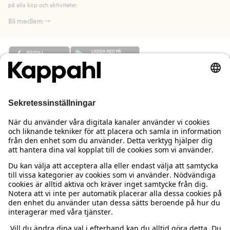
på alla köp och aktiviteter.
Bli medlem
Behöver du hjälp?
Kundservice
Kappahl Club
Vanliga frågor
Logga in
Om oss
Beställning & retur
Kappahl Club
Om Kappahl Group
Villkor & policy
Kontakta oss
Medlemsvillkor
Hållbarhet
Köpvillkor Sverige
Mer från oss