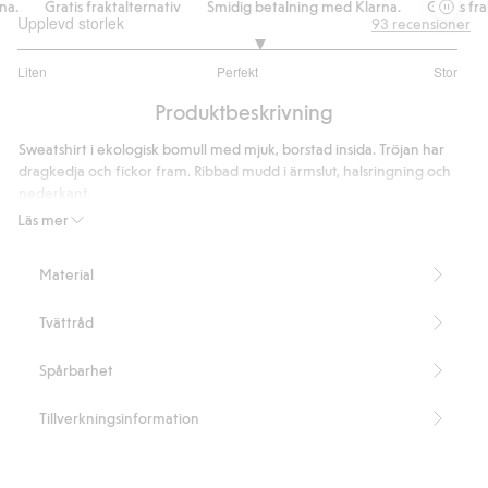
.
Gratis fraktalternativ
Smidig betalning med Klarna.
Gratis frakt
Upplevd storlek
93
recensioner
3.2
Liten
Perfekt
Stor
utav
Baserat
5
Produktbeskrivning
på
70
Sweatshirt i ekologisk bomull med mjuk, borstad insida. Tröjan har
betyg
dragkedja och fickor fram. Ribbad mudd i ärmslut, halsringning och
nederkant.
Innehåller 100% ekologisk bomull.
Läs mer
Artikelnummer
:
450494
Made with organic cotton - GOTS
Material
Tvättråd
Spårbarhet
Tillverkningsinformation