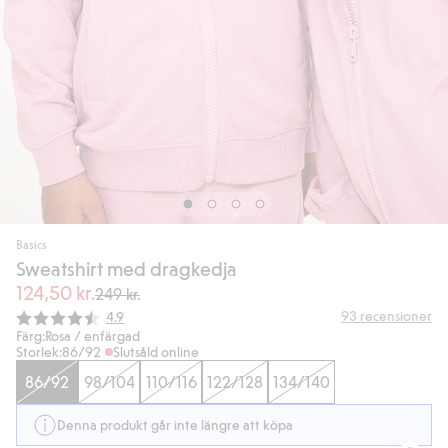
Basics
Sweatshirt med dragkedja
124,50 kr.
249 kr.
Snittbetyg:
93
recensioner
4.9
Färg:
Rosa / enfärgad
Storlek:
86/92
Slutsåld online
86/92
98/104
110/116
122/128
134/140
Denna produkt går inte längre att köpa