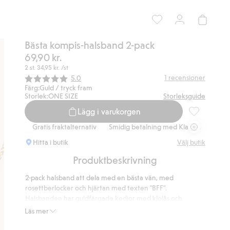
Bästa kompis-halsband 2-pack
69,90 kr.
2 st.
34,95 kr.
/st
Snittbetyg:
1
recensioner
5.0
Färg:
Guld / tryck fram
Storlek:
ONE SIZE
Storleksguide
Lägg i varukorgen
Bästa kompis
a.
Gratis fraktalternativ
Smidig betalning med Klarna.
Gratis frak
Hitta i butik
Välj butik
Produktbeskrivning
2-pack halsband att dela med en bästa vän, med
rosettberlocker och hjärtan med texten "BFF".
Halsbanden har guldfärgade kedjor med klolås och
förlängningskedja.
Läs mer
Innehåller 100% återvunnen metall.
Artikelnummer
:
907212