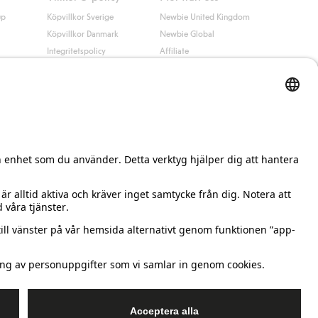
up
Köpvillkor Sverige
Newbie United Kingdom
Köpvillkor Danmark
Newbie Global
Integritetspolicy
Affiliate
Cookiepolicy
Studentrabatt
Villkor #YesKappahl
#YesNewbie