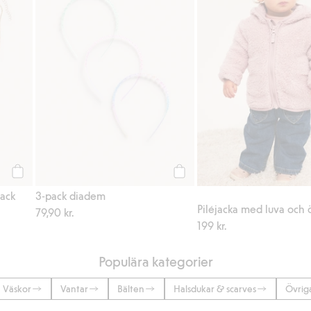
Köp
Köp
ack
3-pack diadem
Piléjacka med luva och 
79,90 kr.
199 kr.
Populära kategorier
Väskor
Vantar
Bälten
Halsdukar & scarves
Övrig