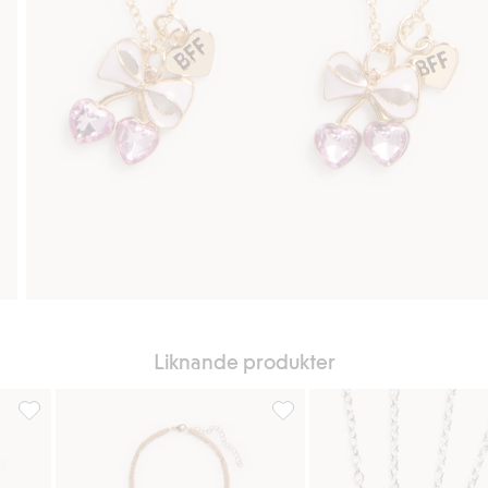
Liknande produkter
g till i favoriter
Halsband med berlocker, Lägg till i favoriter
Treradigt halsband med berlock