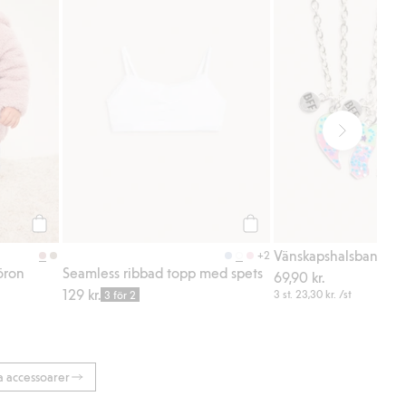
Köp
Köp
Vänskapshalsband 3-
+2
öron
Seamless ribbad topp med spets
69,90 kr.
129 kr.
3 st.
23,30 kr.
/st
3 för 2
a accessoarer