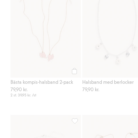
Köp
Bästa kompis-halsband 2-pack
Halsband med berlocker
79,90 kr.
79,90 kr.
2 st.
39,95 kr.
/st
Smyckesset med fjärilar, Lägg till