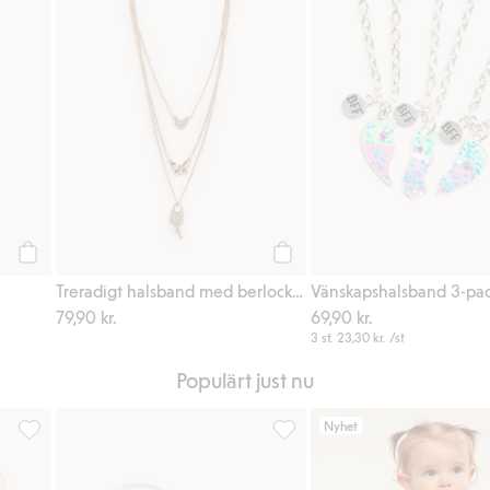
Köp
Köp
Treradigt halsband med berlocker
Vänskapshalsband 3-pa
79,90 kr.
69,90 kr.
3 st.
23,30 kr.
/st
Populärt just nu
Nyhet
 i favoriter
Bästa kompis-halsband 2-pack, Lägg till i favoriter
3-pack diadem, Lägg till i favo