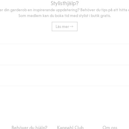
Stylisthjälp?
r din garderob en inspirerande uppdatering? Behöver du tips på att hitta di
Som medlem kan du boka tid med stylist i butik gratis.
Läs mer
eller om du handlar för över 500kr med leverans till ombud eller paketbox (g
Instabox) och 59kr vid hemleverans oavsett hur mycket du handlar för.
nd annat faktura och swish men även andra betalningssätt. Genom att lämna
s mer om Klarnas betalningsvillkor
(extern länk).
Behöver du hjälp?
Kappahl Club
Om oss