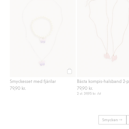
Köp
Smyckesset med fjärilar
Bästa kompis-halsband 2-p
79,90 kr.
79,90 kr.
2 st.
39,95 kr.
/st
Smycken