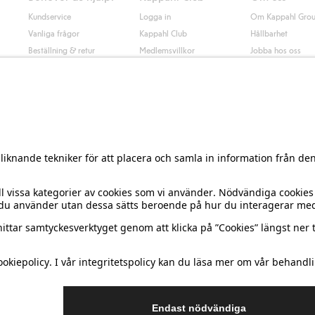
Kundservice
Logga in
Om Kappahl Gro
Vanliga frågor
Kappahl Club
Hållbarhet
Beställning & retur
Medlemsvillkor
Jobba hos oss
Kontakta oss
Press & nyheter
Hitta butik
Tillgänglighet
Presentkortssaldo
Personal styling
Ångra ditt köp