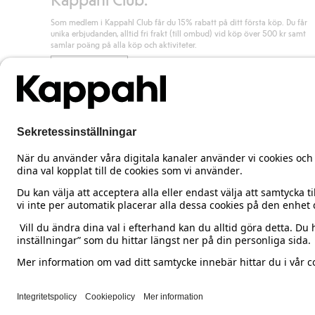
Som medlem i Kappahl Club får du 15% rabatt på ditt första köp. Du får
unika erbjudanden, alltid fri frakt (till ombud) vid köp över 500 kr samt
samlar poäng på alla köp och aktiviteter.
Bli medlem
Sweden
Ändra land
Cookies