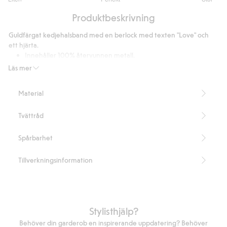
utav
Baserat
5
Produktbeskrivning
på
2
Guldfärgat kedjehalsband med en berlock med texten "Love" och
betyg
ett hjärta.
Innehåller 100% återvunnen metall.
Artikelnummer
:
893107
Läs mer
Recycled Metal
Material
Tvättråd
Spårbarhet
Tillverkningsinformation
Stylisthjälp?
Behöver din garderob en inspirerande uppdatering? Behöver