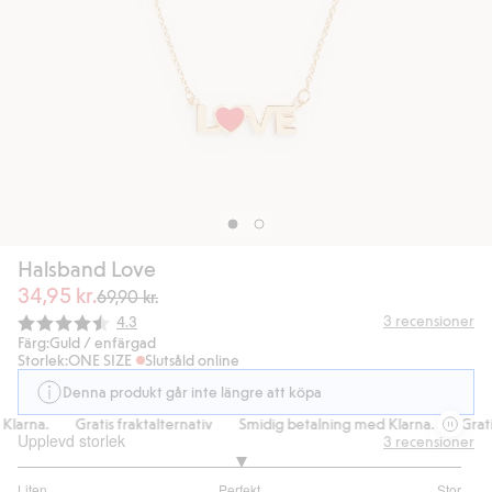
Halsband Love
34,95 kr.
69,90 kr.
Snittbetyg:
3
recensioner
4.3
Färg:
Guld / enfärgad
Storlek:
ONE SIZE
Slutsåld online
Denna produkt går inte längre att köpa
larna.
Gratis fraktalternativ
Smidig betalning med Klarna.
Gratis
Upplevd storlek
3
recensioner
3
Liten
Perfekt
Stor