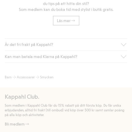
du tips på att hitta din stil?
Som medlem kan du boka tid med stylist i butik gratis.
Läs mer
Är det fri frakt på Kappahl?
Kan man betala med Klarna på Kappahl?
Är du medlem i Kappahl Club har du alltid gratis frakt till butik
eller om du handlar för över 500kr med leverans till ombud
eller paketbox (gäller ej hemleverans). Frakten tas bort per
Ja, i samarbete med Klarna erbjuder vi smidig betalning med
Barn
Accessoarer
Smycken
automatik efter du loggat in och identifierats som medlem.
bland annat faktura och swish men även andra betalningssätt.
Genom att lämna information i kassan godkänner du Klarnas
Annars kostar frakten 39kr för ombudsleverans eller paketskåp
villkor. Genom att klicka på "Slutför köp" godkänner du Kappahls
(Instabox) och 59kr vid hemleverans oavsett hur mycket du
Kappahl Club.
allmänna villkor.
Läs mer om Klarnas betalningsvillkor
(extern
handlar för.
länk).
Som medlem i Kappahl Club får du 15% rabatt på ditt första köp. Du får unika
Läs mer
Läs mer
erbjudanden, alltid fri frakt (till ombud) vid köp över 500 kr samt samlar poäng
på alla köp och aktiviteter.
Bli medlem