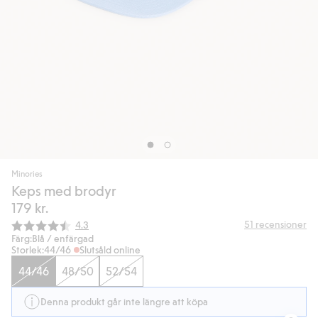
Minories
Keps med brodyr
179 kr.
Snittbetyg:
51
recensioner
4.3
Färg:
Blå / enfärgad
Storlek:
44/46
Slutsåld online
44/46
48/50
52/54
Denna produkt går inte längre att köpa