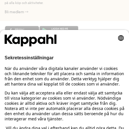
på alla köp och aktiviteter.
Bli medlem
Behöver du hjälp?
Kundservice
Kappahl Club
Vanliga frågor
Logga in
Om oss
Beställning & retur
Kappahl Club
Om Kappahl Group
Villkor & policy
Kontakta oss
Medlemsvillkor
Hållbarhet
Köpvillkor Sverige
Mer från oss