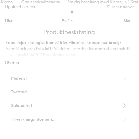
larna.
Gratis fraktalternativ
Smidig betalning med Klarna.
Gratis
Upplevd storlek
51
recensioner
3.127659574468085
Liten
Perfekt
Stor
utav
Baserat
5
Produktbeskrivning
på
47
Keps i mjuk ekologisk bomull från Minories. Kepsen har brodyr
betyg
framtill och praktiska lufthål i sidan. Justerbar kardborreband baktill.
Innehåller 100% ekologisk bomull.
Artikelnummer
:
413674
Läs mer
Organic cotton
Material
Tvättråd
Spårbarhet
Tillverkningsinformation