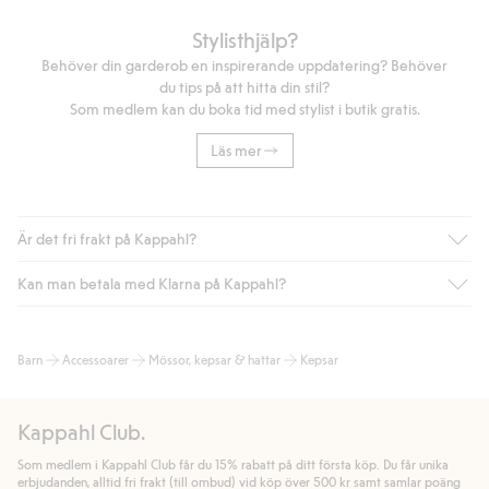
Stylisthjälp?
Behöver din garderob en inspirerande uppdatering? Behöver
du tips på att hitta din stil?
Som medlem kan du boka tid med stylist i butik gratis.
Läs mer
Är det fri frakt på Kappahl?
Kan man betala med Klarna på Kappahl?
Är du medlem i Kappahl Club har du alltid gratis frakt till butik
eller om du handlar för över 500kr med leverans till ombud
eller paketbox (gäller ej hemleverans). Frakten tas bort per
Ja, i samarbete med Klarna erbjuder vi smidig betalning med
Barn
Accessoarer
Mössor, kepsar & hattar
Kepsar
automatik efter du loggat in och identifierats som medlem.
bland annat faktura och swish men även andra betalningssätt.
Genom att lämna information i kassan godkänner du Klarnas
Annars kostar frakten 39kr för ombudsleverans eller paketskåp
villkor. Genom att klicka på "Slutför köp" godkänner du Kappahls
(Instabox) och 59kr vid hemleverans oavsett hur mycket du
Kappahl Club.
allmänna villkor.
Läs mer om Klarnas betalningsvillkor
(extern
handlar för.
länk).
Som medlem i Kappahl Club får du 15% rabatt på ditt första köp. Du får unika
Läs mer
Läs mer
erbjudanden, alltid fri frakt (till ombud) vid köp över 500 kr samt samlar poäng