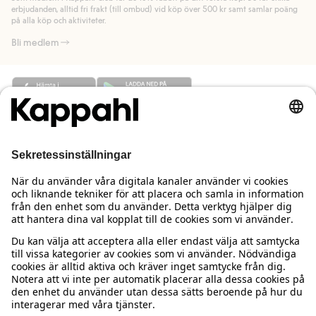
Läs mer
erbjudanden, alltid fri frakt (till ombud) vid köp över 500 kr samt samlar poäng
på alla köp och aktiviteter.
Bli medlem
Behöver du hjälp?
Kundservice
Kappahl Club
Vanliga frågor
Logga in
Om oss
Beställning & retur
Kappahl Club
Om Kappahl Group
Villkor & policy
Kontakta oss
Medlemsvillkor