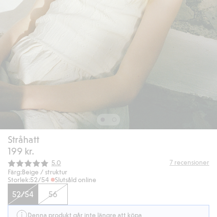
Stråhatt
199 kr.
Snittbetyg:
7
recensioner
5.0
Färg:
Beige / struktur
Storlek:
52/54
Slutsåld online
52/54
56
Denna produkt går inte längre att köpa