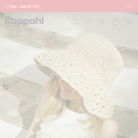
Rea - Upp till 70%
Röda priser gäller. Kan ej kombineras med andra rabatter eller erbjudanden.
Priser och produkter kan variera online och i butiker.
Dam
Herr
Barn
Baby
Newbie