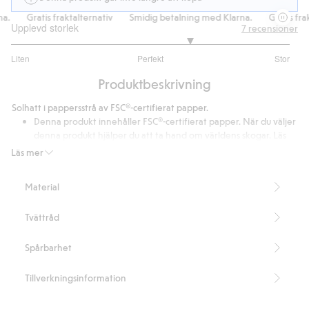
Gratis fraktalternativ
Smidig betalning med Klarna.
Gratis frakta
Upplevd storlek
7
recensioner
3.571428571428572
Liten
Perfekt
Stor
utav
Baserat
5
Produktbeskrivning
på
7
Solhatt i pappersstrå av FSC®-certifierat papper.
betyg
Denna produkt innehåller FSC®-certifierat papper. När du väljer
denna produkt hjälper du att ta hand om världens skogar. Läs
mer: www.fsc.org.
Läs mer
Artikelnummer
:
433763
FSC certified wood/paper
Material
Tvättråd
Spårbarhet
Tillverkningsinformation