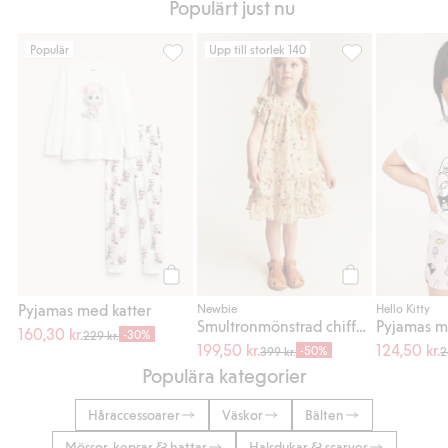
Populärt just nu
Populär
Upp till storlek 140
Pyjamas med katter, Lägg till i favoriter
Smultronmönstrad
Köp
Köp
Pyjamas med katter
Newbie
Hello Kitty
Smultronmönstrad chiffongklänning
160,30 kr.
-30%
229 kr.
199,50 kr.
124,50 kr.
-50%
399 kr.
2
Populära kategorier
Håraccessoarer
Väskor
Bälten
Mössor, kepsar & hattar
Halsdukar & scarves