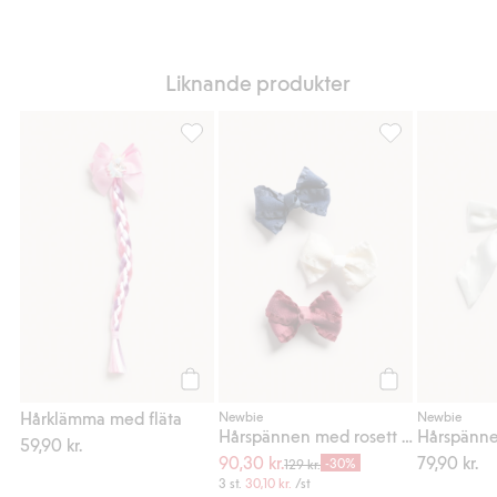
Liknande produkter
Hårklämma med fläta, Lägg till i favoriter
Hårspännen med r
Köp
Köp
Hårklämma med fläta
Newbie
Newbie
Hårspännen med rosett 3-pack
59,90 kr.
90,30 kr.
79,90 kr.
-30%
129 kr.
3 st.
30,10 kr.
/st