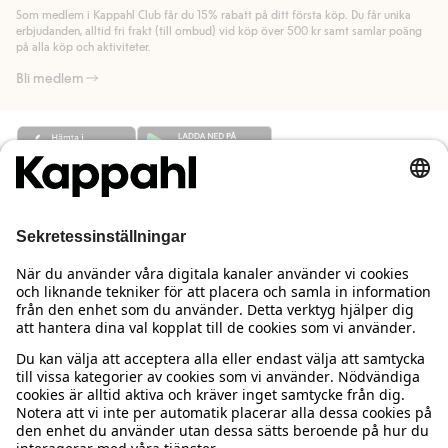
länk).
Som medlem i Kappahl Club får du 15% rabatt på ditt första köp. Du får unika
Läs mer
Läs mer
erbjudanden, alltid fri frakt (till ombud) vid köp över 500 kr samt samlar poäng
på alla köp och aktiviteter.
Bli medlem
Behöver du hjälp?
Kundservice
Kappahl Club
Vanliga frågor
Logga in
Om oss
Beställning & retur
Kappahl Club
Om Kappahl Group
Villkor & policy