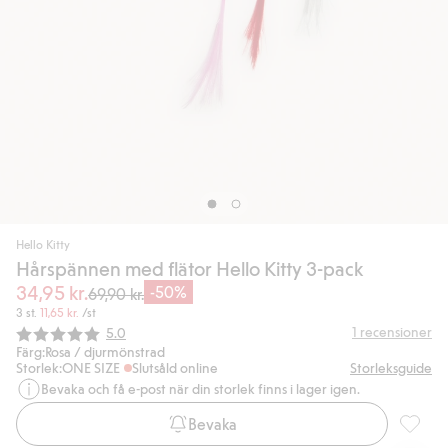
Hello Kitty
Hårspännen med flätor Hello Kitty 3-pack
34,95 kr.
-50%
69,90 kr.
3 st.
11,65 kr.
/st
Snittbetyg:
1
recensioner
5.0
Färg:
Rosa / djurmönstrad
Storlek:
ONE SIZE
Slutsåld online
Storleksguide
Bevaka och få e-post när din storlek finns i lager igen.
Bevaka
Hårspän