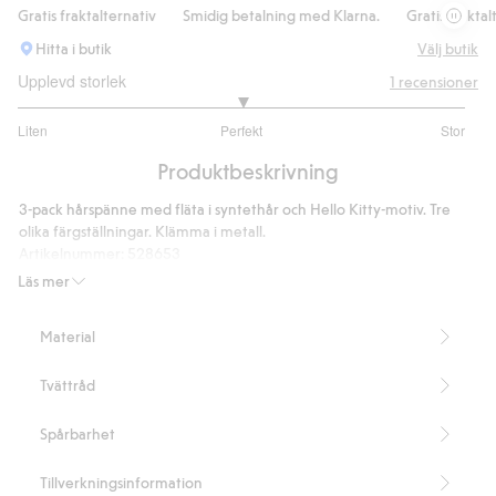
Gratis fraktalternativ
Smidig betalning med Klarna.
Gratis fraktalter
Hitta i butik
Välj butik
Upplevd storlek
1
recensioner
3
Liten
Perfekt
Stor
utav
Baserat
5
Produktbeskrivning
på
1
3-pack hårspänne med fläta i syntethår och Hello Kitty-motiv. Tre
betyg
olika färgställningar. Klämma i metall.
Artikelnummer
:
528653
Läs mer
Material
Tvättråd
Spårbarhet
Tillverkningsinformation