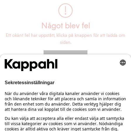
Något blev fel
Ett okänt fel har uppstått, klicka på knappen för att ladda om
sidan.
Ladda om sidan