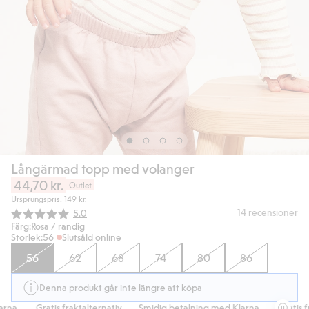
Långärmad topp med volanger
44,70 kr.
Outlet
Ursprungspris: 149 kr.
Snittbetyg:
14
recensioner
5.0
Färg:
Rosa / randig
Storlek:
56
Slutsåld online
56
62
68
74
80
86
Denna produkt går inte längre att köpa
na.
Gratis fraktalternativ
Smidig betalning med Klarna.
Gratis fra