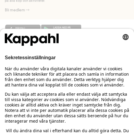
på alla köp och aktiviteter.
Bli medlem
Behöver du hjälp?
Kundservice
Kappahl Club
Vanliga frågor
Logga in
Om oss
Beställning & retur
Kappahl Club
Om Kappahl Group
Villkor & policy
Kontakta oss
Medlemsvillkor
Hållbarhet
Köpvillkor Sverige
Mer från oss