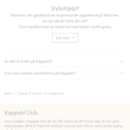
Stylisthjälp?
Behöver din garderob en inspirerande uppdatering? Behöver
du tips på att hitta din stil?
Som medlem kan du boka tid med stylist i butik gratis.
Läs mer
Är det fri frakt på Kappahl?
Kan man betala med Klarna på Kappahl?
Är du medlem i Kappahl Club har du alltid gratis frakt till butik
eller om du handlar för över 500kr med leverans till ombud
eller paketbox (gäller ej hemleverans). Frakten tas bort per
Ja, i samarbete med Klarna erbjuder vi smidig betalning med
Baby
Toppar & t-shirts
Långärmat
automatik efter du loggat in och identifierats som medlem.
bland annat faktura och swish men även andra betalningssätt.
Genom att lämna information i kassan godkänner du Klarnas
Annars kostar frakten 39kr för ombudsleverans eller paketskåp
villkor. Genom att klicka på "Slutför köp" godkänner du Kappahls
(Instabox) och 59kr vid hemleverans oavsett hur mycket du
Kappahl Club.
allmänna villkor.
Läs mer om Klarnas betalningsvillkor
(extern
handlar för.
länk).
Som medlem i Kappahl Club får du 15% rabatt på ditt första köp. Du får unika
Läs mer
Läs mer
erbjudanden, alltid fri frakt (till ombud) vid köp över 500 kr samt samlar poäng