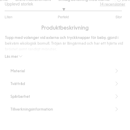
Upplevd storlek
14
recensioner
3
Liten
Perfekt
Stor
utav
Baserat
5
Produktbeskrivning
på
12
Topp med volanger vid axlarna och tryckknappar för baby, gjord i
betyg
bekväm ekologisk bomull. Tröjan är långärmad och har ett hjärta vid
bröstet samt randigt mönster.
Innehåller 95% ekologisk bomull.
Läs mer
Artikelnummer
:
852939
Organic cotton- GOTS
Material
Tvättråd
Spårbarhet
Tillverkningsinformation