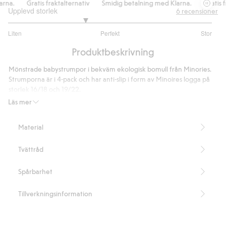
na.
Gratis fraktalternativ
Smidig betalning med Klarna.
Gratis fr
Upplevd storlek
6
recensioner
2.5
Liten
Perfekt
Stor
utav
Baserat
5
Produktbeskrivning
på
4
Mönstrade babystrumpor i bekväm ekologisk bomull från Minories.
betyg
Strumporna är i 4-pack och har anti-slip i form av Minoires logga på
storlek 16/18 och 19/22.
Innehåller 80% ekologisk bomull.
Läs mer
Artikelnummer
:
861518
Material
Tvättråd
Spårbarhet
Tillverkningsinformation