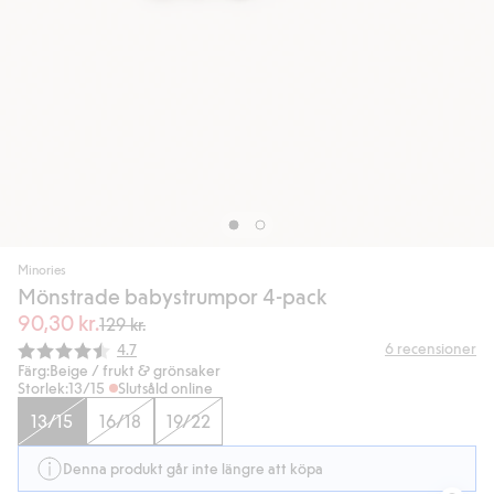
Minories
Mönstrade babystrumpor 4-pack
90,30 kr.
129 kr.
Snittbetyg:
6
recensioner
4.7
Färg:
Beige / frukt & grönsaker
Storlek:
13/15
Slutsåld online
13/15
16/18
19/22
Denna produkt går inte längre att köpa