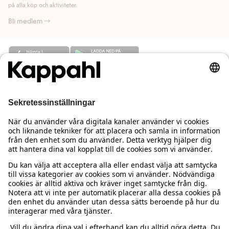
på alla köp och aktiviteter.
Bli medlem
Behöver du hjälp?
Kundservice
Kappahl Club
Vanliga frågor
Logga in
Om oss
Beställning & retur
Kappahl Club
Om Kappahl Group
Villkor & policy
Kontakta oss
Medlemsvillkor
Hållbarhet
Köpvillkor Sverige
Mer från oss