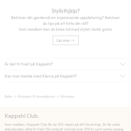
Stylisthjälp?
Behöver din garderob en inspirerande uppdatering? Behöver
du tips på att hitta din stil?
Som medlem kan du boka tid med stylist i butik gratis.
Läs mer
Är det fri frakt på Kappahl?
Kan man betala med Klarna på Kappahl?
Är du medlem i Kappahl Club har du alltid gratis frakt till butik
eller om du handlar för över 500kr med leverans till ombud
eller paketbox (gäller ej hemleverans). Frakten tas bort per
Ja, i samarbete med Klarna erbjuder vi smidig betalning med
Baby
Strumpor & strumpbyxor
Strumpor
automatik efter du loggat in och identifierats som medlem.
bland annat faktura och swish men även andra betalningssätt.
Genom att lämna information i kassan godkänner du Klarnas
Annars kostar frakten 39kr för ombudsleverans eller paketskåp
villkor. Genom att klicka på "Slutför köp" godkänner du Kappahls
(Instabox) och 59kr vid hemleverans oavsett hur mycket du
Kappahl Club.
allmänna villkor.
Läs mer om Klarnas betalningsvillkor
(extern
handlar för.
länk).
Som medlem i Kappahl Club får du 15% rabatt på ditt första köp. Du får unika
Läs mer
Läs mer
erbjudanden, alltid fri frakt (till ombud) vid köp över 500 kr samt samlar poäng