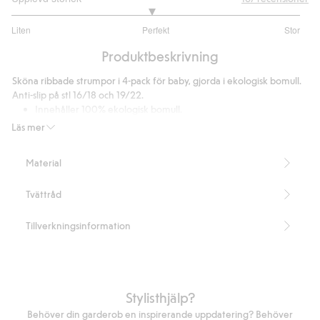
2.936
Liten
Perfekt
Stor
utav
Baserat
5
Produktbeskrivning
på
125
Sköna ribbade strumpor i 4-pack för baby, gjorda i ekologisk bomull.
betyg
Anti-slip på stl 16/18 och 19/22.
Innehåller 100% ekologisk bomull.
Artikelnummer
:
454496
Läs mer
Material
Tvättråd
Tillverkningsinformation
Stylisthjälp?
Behöver din garderob en inspirerande uppdatering? Behöver