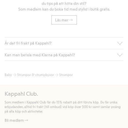
du tips på att hitta din stil?
Som medlem kan du boka tid med stylist i butik gratis.
Läs mer
Är det fri frakt på Kappahl?
Kan man betala med Klarna på Kappahl?
Är du medlem i Kappahl Club har du alltid gratis frakt till butik
eller om du handlar för över 500kr med leverans till ombud
eller paketbox (gäller ej hemleverans). Frakten tas bort per
Ja, i samarbete med Klarna erbjuder vi smidig betalning med
Baby
Strumpor & strumpbyxor
Strumpor
automatik efter du loggat in och identifierats som medlem.
bland annat faktura och swish men även andra betalningssätt.
Genom att lämna information i kassan godkänner du Klarnas
Annars kostar frakten 39kr för ombudsleverans eller paketskåp
villkor. Genom att klicka på "Slutför köp" godkänner du Kappahls
(Instabox) och 59kr vid hemleverans oavsett hur mycket du
Kappahl Club.
allmänna villkor.
Läs mer om Klarnas betalningsvillkor
(extern
handlar för.
länk).
Som medlem i Kappahl Club får du 15% rabatt på ditt första köp. Du får unika
Läs mer
Läs mer
erbjudanden, alltid fri frakt (till ombud) vid köp över 500 kr samt samlar poäng
på alla köp och aktiviteter.
Bli medlem