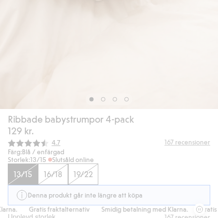
Ribbade babystrumpor 4-pack
129 kr.
Snittbetyg:
167
recensioner
4.7
Färg:
Blå / enfärgad
Storlek:
13/15
Slutsåld online
13/15
16/18
19/22
Denna produkt går inte längre att köpa
rna.
Gratis fraktalternativ
Smidig betalning med Klarna.
Gratis fr
Upplevd storlek
167
recensioner