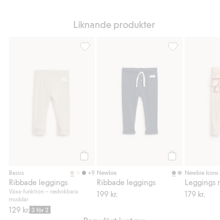
Liknande produkter
Ribbade leggings, Lägg till i favoriter
Ribbade leggings
Köp
Köp
+9
Basics
Newbie
Newbie Icons
Ribbade leggings
Ribbade leggings
Leggings 
Växa-funktion – nedvikbara
199 kr.
179 kr.
muddar
129 kr.
3 för 2