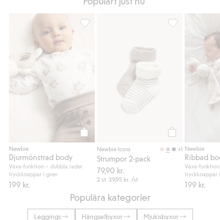
Populärt just nu
Djurmönstrad body, Lägg till i favoriter
Strumpor 2-pack, 
Köp
Köp
Newbie
Newbie
+1
Newbie Icons
Djurmönstrad body
Strumpor 2-pack
Växa-funktion – dubbla rader
Växa-funktion
79,90 kr.
tryckknappar i gren
tryckknappar 
2 st.
39,95 kr.
/st
199 kr.
199 kr.
Populära kategorier
Leggings
Hängselbyxor
Mjukisbyxor