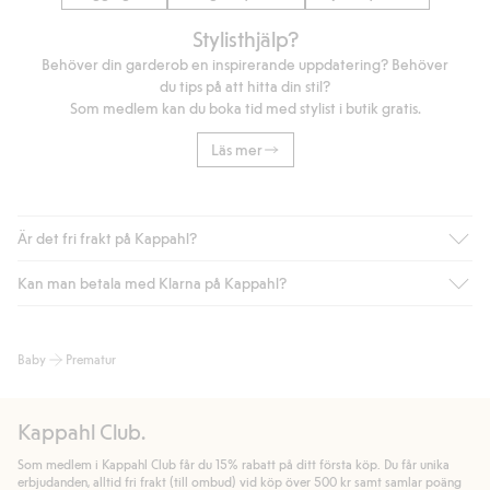
Stylisthjälp?
Behöver din garderob en inspirerande uppdatering? Behöver
du tips på att hitta din stil?
Som medlem kan du boka tid med stylist i butik gratis.
Läs mer
Är det fri frakt på Kappahl?
Kan man betala med Klarna på Kappahl?
Är du medlem i Kappahl Club har du alltid gratis frakt till butik
eller om du handlar för över 500kr med leverans till ombud
eller paketbox (gäller ej hemleverans). Frakten tas bort per
Ja, i samarbete med Klarna erbjuder vi smidig betalning med
Baby
Prematur
automatik efter du loggat in och identifierats som medlem.
bland annat faktura och swish men även andra betalningssätt.
Genom att lämna information i kassan godkänner du Klarnas
Annars kostar frakten 39kr för ombudsleverans eller paketskåp
villkor. Genom att klicka på "Slutför köp" godkänner du Kappahls
(Instabox) och 59kr vid hemleverans oavsett hur mycket du
Kappahl Club.
allmänna villkor.
Läs mer om Klarnas betalningsvillkor
(extern
handlar för.
länk).
Som medlem i Kappahl Club får du 15% rabatt på ditt första köp. Du får unika
Läs mer
Läs mer
erbjudanden, alltid fri frakt (till ombud) vid köp över 500 kr samt samlar poäng