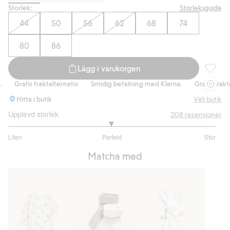
Storlek:
Storleksguide
44
50
56
62
68
74
80
86
Lägg i varukorgen
Legging
Gratis fraktalternativ
Smidig betalning med Klarna.
Gratis fraktalte
Hitta i butik
Välj butik
Upplevd storlek
208
recensioner
2.974358974358974
Liten
Perfekt
Stor
utav
Baserat
5
Matcha med
på
156
betyg