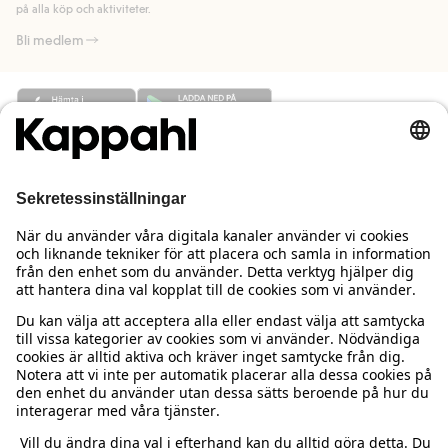
på alla köp och aktiviteter.
Bli medlem
Behöver du hjälp?
Kundservice
Kappahl Club
Vanliga frågor
Logga in
Om oss
Beställning & retur
Kappahl Club
Om Kappahl Group
Villkor & policy
Kontakta oss
Medlemsvillkor
Hållbarhet
Köpvillkor Sverige
Mer från oss