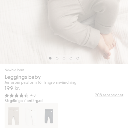
Newbie Icons
Leggings baby
Justerbar passform för längre användning
199 kr.
Snittbetyg:
208
recensioner
4.8
Färg:
Beige / enfärgad