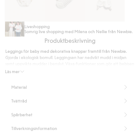
Djurmönstrad
Strumpor
Snuttefilt
Liveshopping
Somrig live shopping med Milena och Nellie från Newbie.
body
2-
kanin
Produktbeskrivning
pack
Leggings för baby med dekorativa knappar framtill från Newbie.
Gjorda i ekologisk bomull. Leggingsen har nedvikt mudd i midjan
samt uppvikta muddar i benslut. Växa-funktioner som gör att bebisen
ska kunna växa med plagget men ändå kunna behålla samma plagg
Läs mer
över en längre tid.
Innehåller 100% ekologisk bomull.
Material
Artikelnummer
:
730986
Organic cotton- GOTS
Tvättråd
Spårbarhet
Tillverkningsinformation