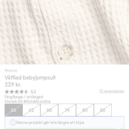
Minories
Våfflad babyjumpsuit
229 kr.
Snittbetyg:
12
recensioner
4.3
Färg:
Beige / enfärgad
Storlek:
56
Slutsåld online
56
62
68
74
80
86
Denna produkt går inte längre att köpa