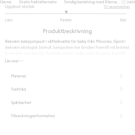
rna.
Gratis fraktalternativ
Smidig betalning med Klarna.
Gratis fr
Upplevd storlek
12
recensioner
3
Liten
Perfekt
Stor
utav
Baserat
5
Produktbeskrivning
på
11
Bekväm babyjumpsuit i våffelkvalité för baby från Minories. Gjord i
betyg
bekväm ekologisk bomull. Jumpsuiten har broderi framtill vid bröstet,
korta ärm och benslut. Praktiska fickor i sidan samt knappar framtill.
Inehåller 100% ekologisk bomull.
Läs mer
Artikelnummer
:
507707
Organic cotton- GOTS
Material
Tvättråd
Spårbarhet
Tillverkningsinformation