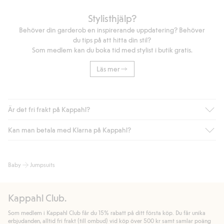
Stylisthjälp?
Behöver din garderob en inspirerande uppdatering? Behöver
du tips på att hitta din stil?
Som medlem kan du boka tid med stylist i butik gratis.
Läs mer
Är det fri frakt på Kappahl?
Kan man betala med Klarna på Kappahl?
Är du medlem i Kappahl Club har du alltid gratis frakt till butik
eller om du handlar för över 500kr med leverans till ombud
eller paketbox (gäller ej hemleverans). Frakten tas bort per
Ja, i samarbete med Klarna erbjuder vi smidig betalning med
Baby
Jumpsuits
automatik efter du loggat in och identifierats som medlem.
bland annat faktura och swish men även andra betalningssätt.
Genom att lämna information i kassan godkänner du Klarnas
Annars kostar frakten 39kr för ombudsleverans eller paketskåp
villkor. Genom att klicka på "Slutför köp" godkänner du Kappahls
(Instabox) och 59kr vid hemleverans oavsett hur mycket du
Kappahl Club.
allmänna villkor.
Läs mer om Klarnas betalningsvillkor
(extern
handlar för.
länk).
Som medlem i Kappahl Club får du 15% rabatt på ditt första köp. Du får unika
Läs mer
Läs mer
erbjudanden, alltid fri frakt (till ombud) vid köp över 500 kr samt samlar poäng