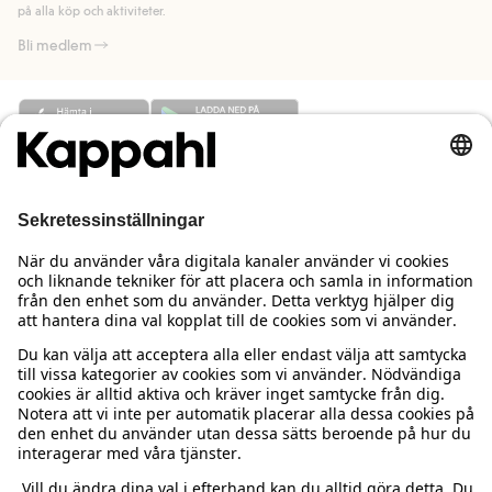
på alla köp och aktiviteter.
Bli medlem
Behöver du hjälp?
Kundservice
Kappahl Club
Vanliga frågor
Logga in
Om oss
Beställning & retur
Kappahl Club
Om Kappahl Group
Villkor & policy
Kontakta oss
Medlemsvillkor
Hållbarhet
Köpvillkor Sverige
Mer från oss