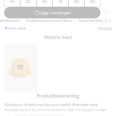
56
62
68
74
80
86
Lägg i varukorgen
Mjukisb
alternativ
Smidig betalning med Klarna.
Gratis fraktalternativ
Sm
Hitta i butik
Välj butik
Matcha med
Produktbeskrivning
Sweatshirt
med
Mjukisbyxor till baby med djurmotiv baktill, tillverkade i mjuk
nallebjörnsmotiv
ekologisk bomull. Byxorna har bekvämt resår och dragsko i midjan.
Innehåller 95% ekologisk bomull.