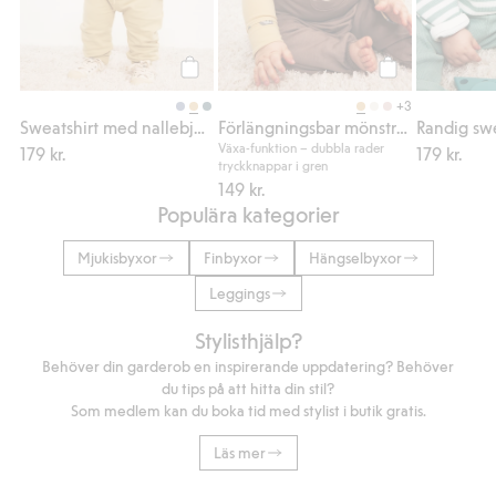
Köp
Köp
+3
Sweatshirt med nallebjörnsmotiv
Förlängningsbar mönstrad body
Växa-funktion – dubbla rader
179 kr.
179 kr.
tryckknappar i gren
149 kr.
Populära kategorier
Mjukisbyxor
Finbyxor
Hängselbyxor
Leggings
Stylisthjälp?
Behöver din garderob en inspirerande uppdatering? Behöver
du tips på att hitta din stil?
Som medlem kan du boka tid med stylist i butik gratis.
Läs mer