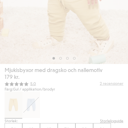
Mjukisbyxor med dragsko och nallemotiv
179 kr.
Snittbetyg:
2
recensioner
5.0
Färg:
Gul / applikation/brodyr
Storlek:
Storleksguide