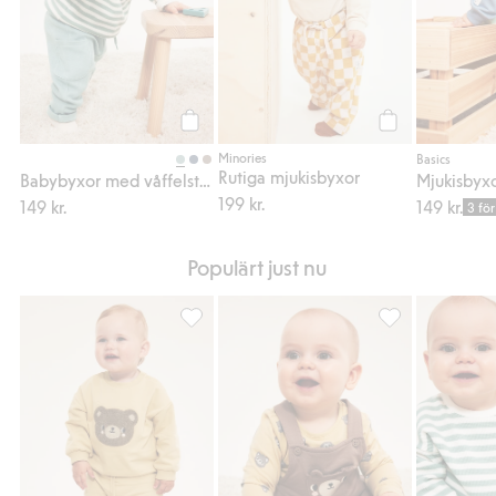
Köp
Köp
Minories
Basics
Rutiga mjukisbyxor
Babybyxor med våffelstruktur
199 kr.
149 kr.
149 kr.
3 för
Populärt just nu
Sweatshirt med nallebjörnsmotiv, Lägg till 
Förlängningsbar 