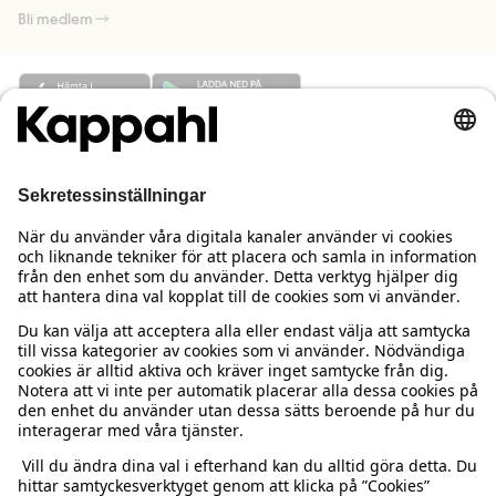
Bli medlem
Behöver du hjälp?
Kundservice
Kappahl Club
Vanliga frågor
Logga in
Om oss
Beställning & retur
Kappahl Club
Om Kappahl Group
Villkor & policy
Kontakta oss
Medlemsvillkor
Hållbarhet
Köpvillkor Sverige
Mer från oss
Hitta butik