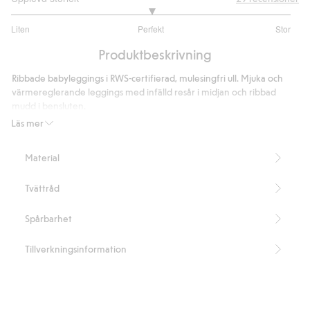
3
Liten
Perfekt
Stor
utav
Baserat
5
Produktbeskrivning
på
22
Ribbade babyleggings i RWS-certifierad, mulesingfri ull. Mjuka och
betyg
värmereglerande leggings med infälld resår i midjan och ribbad
mudd i bensluten.
Innehåller 100% certifierad ull.
Läs mer
Artikelnummer
:
486878
RWS certified wool
Material
Tvättråd
Spårbarhet
Tillverkningsinformation