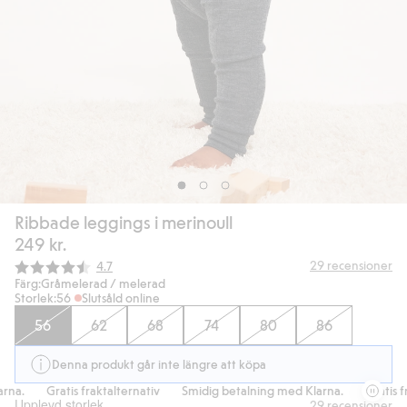
Ribbade leggings i merinoull
249 kr.
Snittbetyg:
29
recensioner
4.7
Färg:
Gråmelerad / melerad
Storlek:
56
Slutsåld online
56
62
68
74
80
86
Denna produkt går inte längre att köpa
na.
Gratis fraktalternativ
Smidig betalning med Klarna.
Gratis fra
Upplevd storlek
29
recensioner