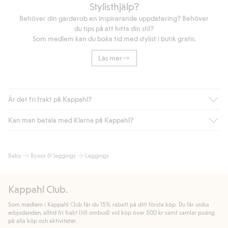
Stylisthjälp?
Behöver din garderob en inspirerande uppdatering? Behöver
du tips på att hitta din stil?
Som medlem kan du boka tid med stylist i butik gratis.
Läs mer
Är det fri frakt på Kappahl?
Kan man betala med Klarna på Kappahl?
Är du medlem i Kappahl Club har du alltid gratis frakt till butik
eller om du handlar för över 500kr med leverans till ombud
eller paketbox (gäller ej hemleverans). Frakten tas bort per
Ja, i samarbete med Klarna erbjuder vi smidig betalning med
Baby
Byxor & leggings
Leggings
automatik efter du loggat in och identifierats som medlem.
bland annat faktura och swish men även andra betalningssätt.
Genom att lämna information i kassan godkänner du Klarnas
Annars kostar frakten 39kr för ombudsleverans eller paketskåp
villkor. Genom att klicka på "Slutför köp" godkänner du Kappahls
(Instabox) och 59kr vid hemleverans oavsett hur mycket du
Kappahl Club.
allmänna villkor.
Läs mer om Klarnas betalningsvillkor
(extern
handlar för.
länk).
Som medlem i Kappahl Club får du 15% rabatt på ditt första köp. Du får unika
Läs mer
Läs mer
erbjudanden, alltid fri frakt (till ombud) vid köp över 500 kr samt samlar poäng
på alla köp och aktiviteter.