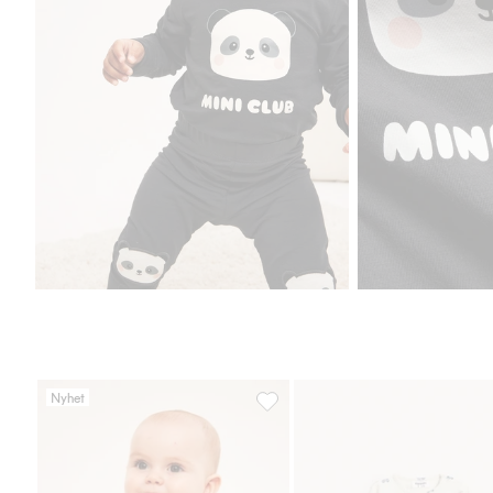
Nyhet
Ribbad body med knäppning fram,