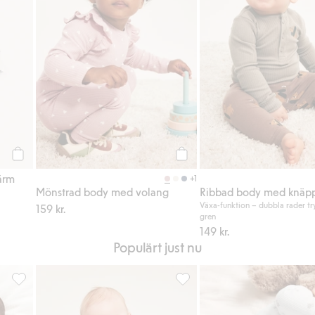
Köp
Köp
ärm
+1
Mönstrad body med volang
Växa-funktion – dubbla rader tr
159 kr.
gren
149 kr.
Populärt just nu
oriter
Stickad kofta i ullmix, Lägg till i favoriter
Förlängningsbar ribbad body, L