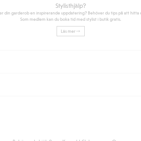
Stylisthjälp?
r din garderob en inspirerande uppdatering? Behöver du tips på att hitta di
Som medlem kan du boka tid med stylist i butik gratis.
Läs mer
eller om du handlar för över 500kr med leverans till ombud eller paketbox (g
Instabox) och 59kr vid hemleverans oavsett hur mycket du handlar för.
nd annat faktura och swish men även andra betalningssätt. Genom att lämna
s mer om Klarnas betalningsvillkor
(extern länk).