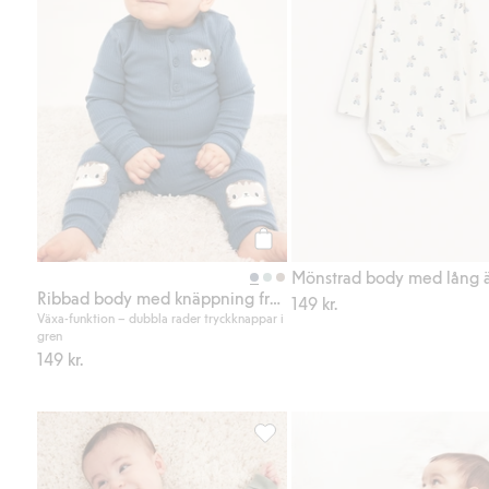
Köp
Mönstrad body med lång 
Ribbad body med knäppning fram
149 kr.
Växa-funktion – dubbla rader tryckknappar i
gren
149 kr.
Ribbade leggings, Lägg till i fav