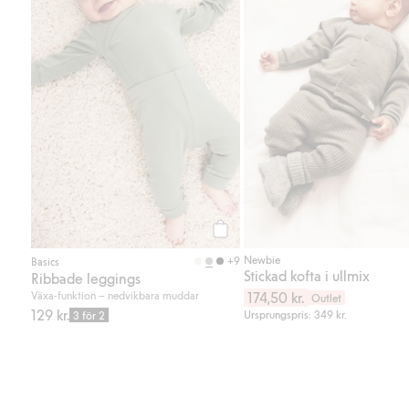
Köp
Newbie
+9
Basics
Stickad kofta i ullmix
Ribbade leggings
Växa-funktion – nedvikbara muddar
174,50 kr.
Outlet
129 kr.
Ursprungspris: 349 kr.
3 för 2