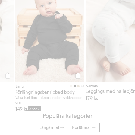
Köp
Köp
Newbie
+7
Basics
Leggings med nallebjör
Förlängningsbar ribbad body
Växa-funktion – dubbla rader tryckknappar i
179 kr.
gren
149 kr.
3 för 2
Populära kategorier
Långärmat
Kortärmat