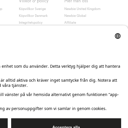
Villkor & policy
Mer från oss
up
Köpvillkor Sverige
Newbie United Kingdom
Köpvillkor Danmark
Newbie Global
Integritetspolicy
Affiliate
Cookiepolicy
Studentrabatt
Villkor #YesKappahl
#YesNewbie