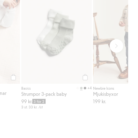
Köp
Köp
+4
Basics
Newbie Icons
nar
Strumpor 3-pack baby
Mjukisbyxor
99 kr.
199 kr.
3 för 2
3 st.
33 kr.
/st