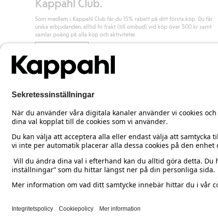
Kappahl Club.
Som medlem i Kappahl Club får du 15% rabatt på ditt första köp. Du får
unika erbjudanden, alltid fri frakt (till ombud) vid köp över 500 kr samt
samlar poäng på alla köp och aktiviteter.
Bli medlem
Sweden
Ändra land
Cookies