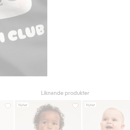
Liknande produkter
Nyhet
Nyhet
 Lägg till i favoriter
Mönstrad body med lång ärm, Lägg till i favoriter
Mönstrad body med volang, Läg