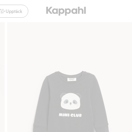
Upptäck
Gratis fraktalternativ
Smidig betalning med Klarna