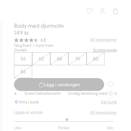
Body med djurmotiv
149 kr.
Snittbetyg:
60
recensioner
4.8
Färg:
Svart / tryck fram
Storlek:
Storleksguide
56
62
68
74
80
86
Lägg i varukorgen
Body med dju
.
Gratis fraktalternativ
Smidig betalning med Klarna.
Gratis frakt
Hitta i butik
Välj butik
Upplevd storlek
60
recensioner
3.130434782608696
Liten
Perfekt
Stor
utav