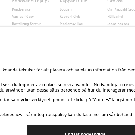
Behöver du hjälp?
Kappahl Club
Om oss
Kundservice
Logga in
Om Kappahl Gro
Vanliga frågor
Kappahl Club
Hållbarhet
Beställning & retur
Medlemsvillkor
Jobba hos oss
Kontakta oss
Press & nyheter
Hitta butik
Tillgänglighet
Presentkortssaldo
Personal styling
Ångra ditt köp