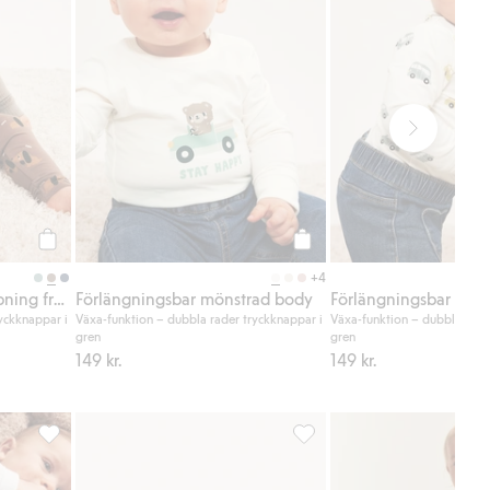
Köp
Köp
+4
Ribbad body med knäppning fram
Förlängningsbar mönstrad body
Förlängningsbar mön
yckknappar i
Växa-funktion – dubbla rader tryckknappar i
Växa-funktion – dubbla rade
gren
gren
149 kr.
149 kr.
ägg till i favoriter
Leggings med nallebjörnar, Lägg till i favoriter
Strumpor 3-pack baby, Lägg t