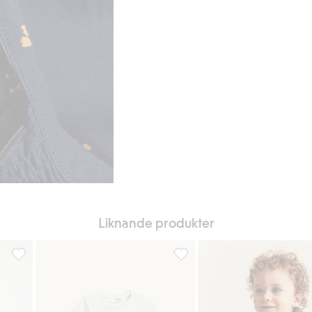
Liknande produkter
till i favoriter
Babybody i muslin, Lägg till i favoriter
Kortärmad ribbad body, Lägg ti