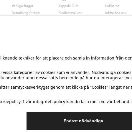
Vanliga frågor
Kappahl Club
Hållbarhet
Beställning & retur
Medlemsvillkor
Jobba hos oss
Kontakta oss
Press & nyheter
Hitta butik
Tillgänglighet
Presentkortssaldo
Personal styling
Ångra ditt köp