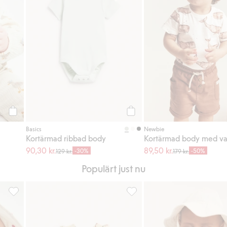
Köp
Köp
Basics
Newbie
Kortärmad ribbad body
Kortärmad body med va
90,30 kr.
89,50 kr.
-30%
-50%
129 kr.
179 kr.
Populärt just nu
till i favoriter
Vändbar solhatt med körsbär, Lägg till i favoriter
Smultronmönstrad chiffongklän