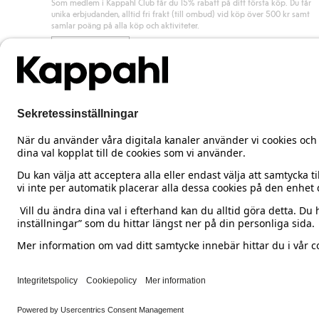
Som medlem i Kappahl Club får du 15% rabatt på ditt första köp. Du får
unika erbjudanden, alltid fri frakt (till ombud) vid köp över 500 kr samt
samlar poäng på alla köp och aktiviteter.
Bli medlem
Sweden
Ändra land
Cookies