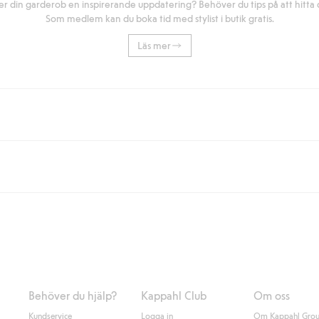
r din garderob en inspirerande uppdatering? Behöver du tips på att hitta di
Som medlem kan du boka tid med stylist i butik gratis.
Läs mer
eller om du handlar för över 500kr med leverans till ombud eller paketbox (g
Instabox) och 59kr vid hemleverans oavsett hur mycket du handlar för.
nd annat faktura och swish men även andra betalningssätt. Genom att lämna
s mer om Klarnas betalningsvillkor
(extern länk).
Behöver du hjälp?
Kappahl Club
Om oss
Kundservice
Logga in
Om Kappahl Gro