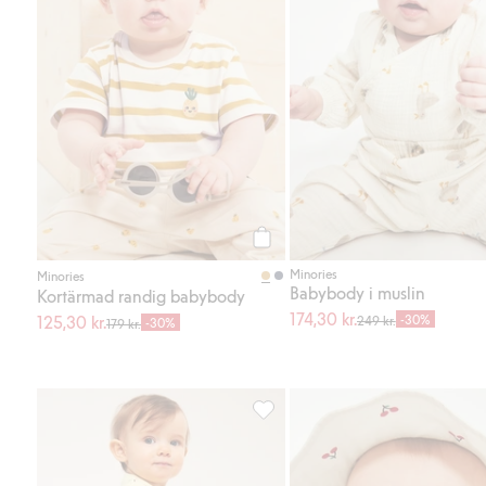
Köp
Minories
Minories
Babybody i muslin
Kortärmad randig babybody
174,30 kr.
125,30 kr.
-30%
249 kr.
-30%
179 kr.
Kortärmad pyjamas i 2-pack, Lägg 