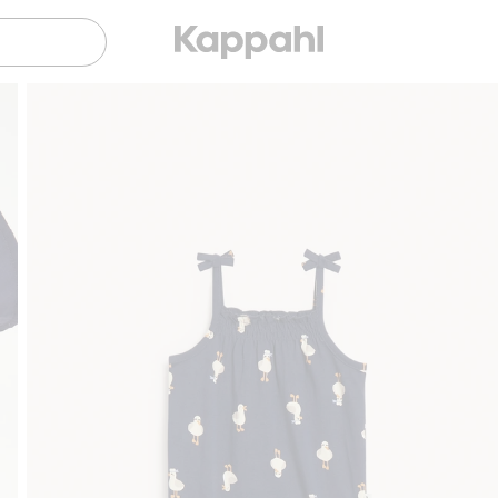
Gratis fraktalternativ
Smidig betalning med Klarna.