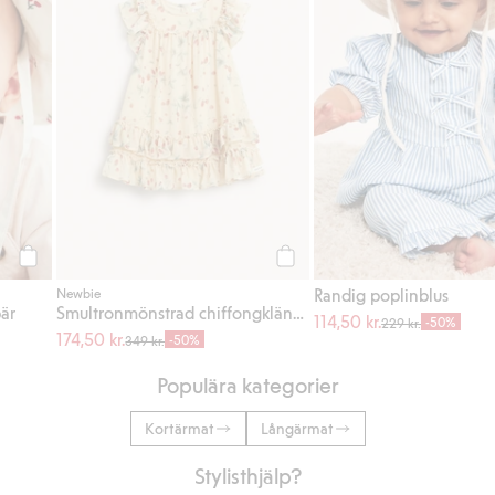
Köp
Köp
Randig poplinblus
Newbie
är
Smultronmönstrad chiffongklänning
114,50 kr.
-50%
229 kr.
174,50 kr.
-50%
349 kr.
Populära kategorier
Kortärmat
Långärmat
Stylisthjälp?