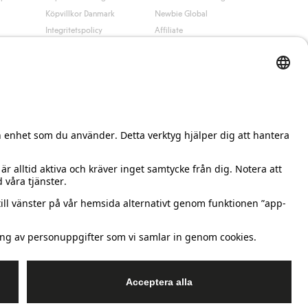
Köpvillkor Danmark
Newbie Global
Integritetspolicy
Affiliate
Cookiepolicy
Studentrabatt
Villkor #YesKappahl
#YesNewbie