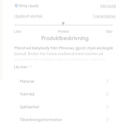
Hitta i butik
Välj butik
Upplevd storlek
1
recensioner
3
Liten
Perfekt
Stor
utav
Baserat
Produktbeskrivning
5
på
Mönstrad babybody från Minories, gjord i mjuk ekologisk
1
bomull. Bodyn har tunna axelband med rosetter på
betyg
ovansidan samt dubbla rader tryckknappar i gren för
växa-funktionen. Växa-funktionen gör att ditt barn kan
Läs mer
använda samma plagg en längre tid.
Växa funktion, dubbla rader tryckknappar i gren
Material
Innehåller 100% ekologisk bomull.
Artikelnummer
:
860379
Tvättråd
Organic cotton- GOTS
Spårbarhet
Tillverkningsinformation