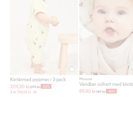
Köp
Kortärmad pyjamas i 2-pack
Minories
Vändbar solhatt med körsb
209,30 kr.
-30%
299 kr.
89,40 kr.
-40%
149 kr.
2 st.
104,65 kr.
/st