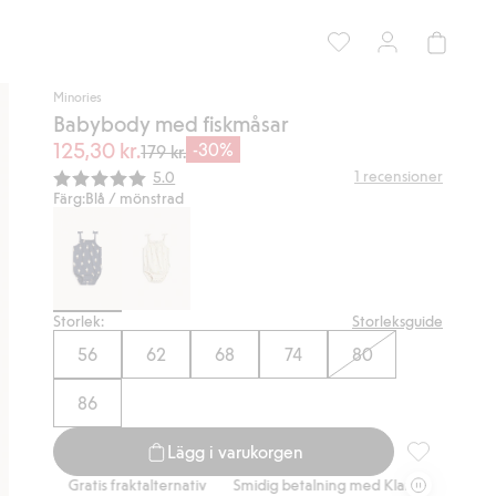
Minories
Babybody med fiskmåsar
125,30 kr.
-30%
179 kr.
Snittbetyg:
1
recensioner
5.0
Färg:
Blå / mönstrad
Storlek:
Storleksguide
56
62
68
74
80
86
Lägg i varukorgen
Babybody med
Gratis fraktalternativ
Smidig betalning med Klarna.
Gratis fraktalte