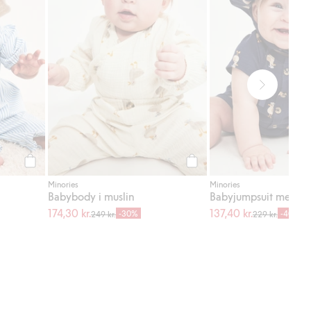
Köp
Köp
Minories
Minories
Babybody i muslin
Babyjumpsuit med fi
174,30 kr.
137,40 kr.
-30%
-40%
249 kr.
229 kr.