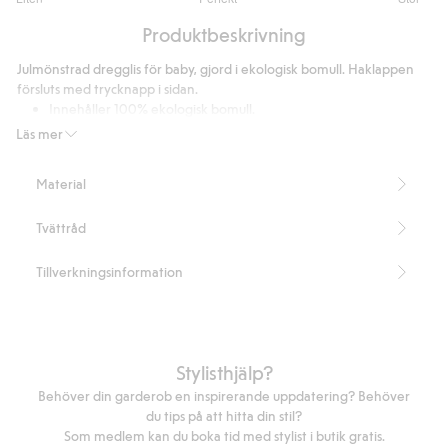
utav
Baserat
5
Produktbeskrivning
på
10
Julmönstrad dregglis för baby, gjord i ekologisk bomull. Haklappen
betyg
försluts med trycknapp i sidan.
Innehåller 100% ekologisk bomull.
Innehåller 100% organic in-conversion bomull.
Läs mer
Artikelnummer
:
397786
Organic cotton In-conversion- GOTS
Material
Tvättråd
Tillverkningsinformation
Stylisthjälp?
Behöver din garderob en inspirerande uppdatering? Behöver
du tips på att hitta din stil?
Som medlem kan du boka tid med stylist i butik gratis.