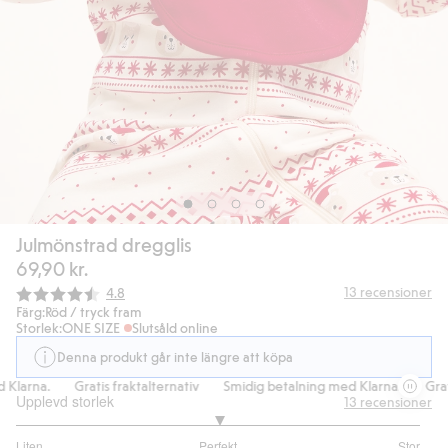
Julmönstrad dregglis
69,90 kr.
Snittbetyg:
13
recensioner
4.8
Färg:
Röd / tryck fram
Storlek:
ONE SIZE
Slutsåld online
Denna produkt går inte längre att köpa
larna.
Gratis fraktalternativ
Smidig betalning med Klarna.
Gratis
Upplevd storlek
13
recensioner
3
Liten
Perfekt
Stor