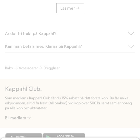
Läs mer
Är det fri frakt på Kappahl?
Kan man betala med Klarna på Kappahl?
Är du medlem i Kappahl Club har du alltid gratis frakt till butik
eller om du handlar för över 500kr med leverans till ombud
eller paketbox (gäller ej hemleverans). Frakten tas bort per
Ja, i samarbete med Klarna erbjuder vi smidig betalning med
Baby
Accessoarer
Dregglisar
automatik efter du loggat in och identifierats som medlem.
bland annat faktura och swish men även andra betalningssätt.
Genom att lämna information i kassan godkänner du Klarnas
Annars kostar frakten 39kr för ombudsleverans eller paketskåp
villkor. Genom att klicka på "Slutför köp" godkänner du Kappahls
(Instabox) och 59kr vid hemleverans oavsett hur mycket du
Kappahl Club.
allmänna villkor.
Läs mer om Klarnas betalningsvillkor
(extern
handlar för.
länk).
Som medlem i Kappahl Club får du 15% rabatt på ditt första köp. Du får unika
Läs mer
Läs mer
erbjudanden, alltid fri frakt (till ombud) vid köp över 500 kr samt samlar poäng
på alla köp och aktiviteter.
Bli medlem