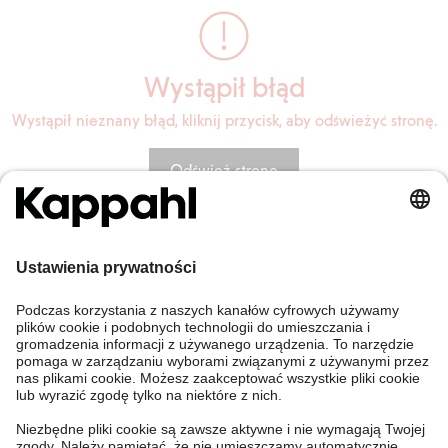
Wystąpił błąd
Wystąpił nieznany błąd, kliknij przycisk, aby odświeżyć stronę.
Odśwież stronę