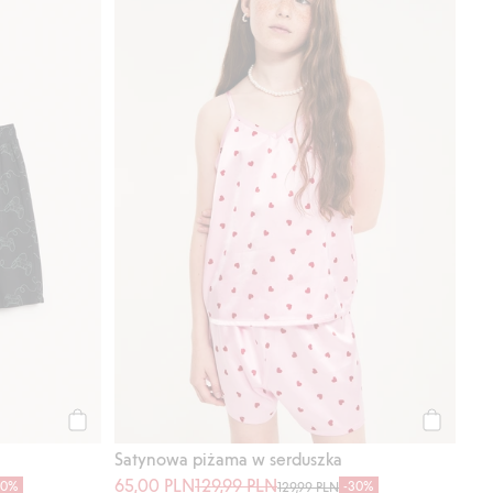
Kup
Kup
Satynowa piżama w serduszka
65,00 PLN
129,99 PLN
30%
-30%
129,99 PLN