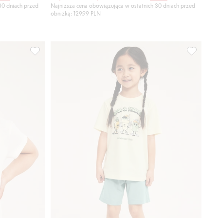
30 dniach przed
Najniższa cena obowiązująca w ostatnich 30 dniach przed
obniżką: 129,99 PLN
Piżama z Hello Kitty and Friends, Dodaj do listy ulubione
Piżama ba