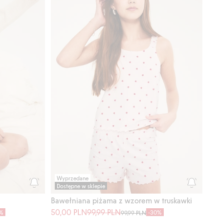
Wyprzedane
Dostępne w sklepie
Bawełniana piżama z wzorem w truskawki
50,00 PLN
99,99 PLN
%
-30%
99,99 PLN