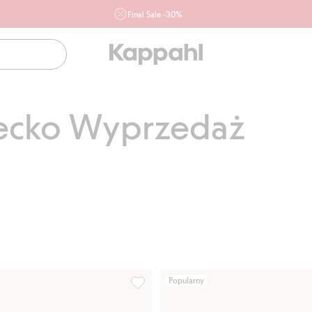
Final Sale -30%
Ważne przy zakupie min. 2 sztuk produktów włączonych w
ofertę, również z działu outlet do 10.8 w sklepach Kappahl i
Newbie oraz na kappahl.com. Ofert nie łączymy
Kobieta
Mężczyzna
Dziecko
Niemowlę
Newbie
iecko Wyprzedaż
Popularny
j do listy ulubione
Piżama w jednorożce, 2-pak, Dodaj do 