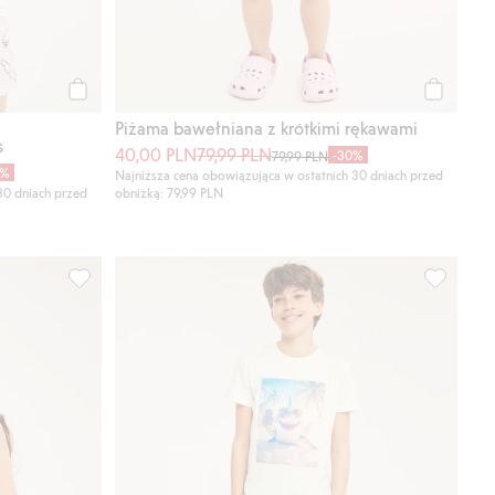
Kup
Kup
Piżama bawełniana z krótkimi rękawami
s
40,00 PLN
79,99 PLN
-30%
79,99 PLN
0%
Najniższa cena obowiązująca w ostatnich 30 dniach przed
30 dniach przed
obniżką: 79,99 PLN
, Dodaj do listy ulubione
Piżama w paski, Dodaj do listy ulubione
Piżama z 