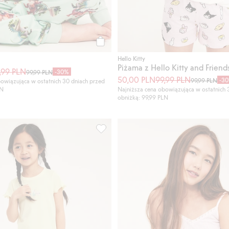
Kup
Hello Kitty
Piżama z Hello Kitty and Friend
,99 PLN
-30%
99,99 PLN
50,00 PLN
99,99 PLN
-3
99,99 PLN
owiązująca w ostatnich 30 dniach przed
LN
Najniższa cena obowiązująca w ostatnich 
obniżką: 99,99 PLN
nocna z wzorem w lody, Dodaj do listy ulubione
Piżama bawełniana z krótkimi rękawami