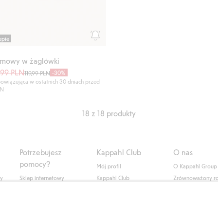
epie
amowy w żaglówki
,99 PLN
-30%
119,99 PLN
owiązująca w ostatnich 30 dniach przed
LN
18 z 18 produkty
Potrzebujesz
Kappahl Club
O nas
pomocy?
Mój profil
O Kappahl Group
ły
Sklep internetowy
Kappahl Club
Zrównoważony r
Częste pytania
Warunki członkostwa
Praca u nas
Twoje zamówienie
Prasa i aktualnośc
Skontaktuj się z nami
Dostępność cyfro