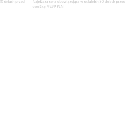
30 dniach przed
Najniższa cena obowiązująca w ostatnich 30 dniach przed
obniżką: 99,99 PLN
o listy ulubione