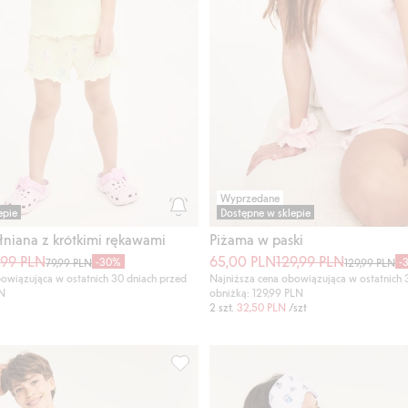
Wyprzedane
epie
Dostępne w sklepie
niana z krótkimi rękawami
Piżama w paski
,99 PLN
65,00 PLN
129,99 PLN
-30%
-
79,99 PLN
129,99 PLN
owiązująca w ostatnich 30 dniach przed
Najniższa cena obowiązująca w ostatnich 
LN
obniżką: 129,99 PLN
2 szt.
32,50 PLN
/szt
falbanami, Dodaj do listy ulubione
Szorty piżamowe w kratę, Dodaj do lis