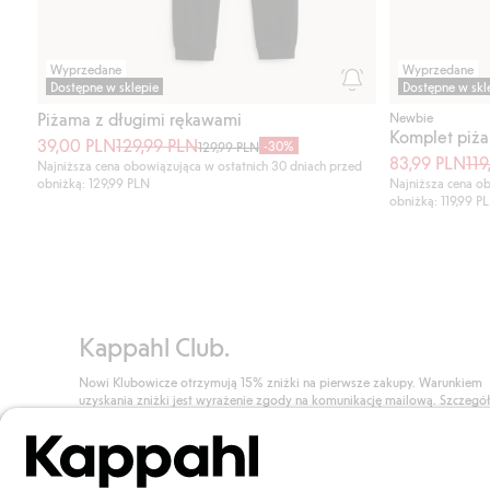
Wyprzedane
Wyprzedane
Dostępne w sklepie
Dostępne w skl
Piżama z długimi rękawami
Newbie
Komplet piż
39,00 PLN
129,99 PLN
-30%
129,99 PLN
83,99 PLN
119
Najniższa cena obowiązująca w ostatnich 30 dniach przed
obniżką: 129,99 PLN
Najniższa cena ob
obniżką: 119,99 P
Kappahl Club.
Nowi Klubowicze otrzymują 15% zniżki na pierwsze zakupy. Warunkiem
uzyskania zniżki jest wyrażenie zgody na komunikację mailową. Szczegó
znajdują się tutaj.
Dołącz do Klubu!