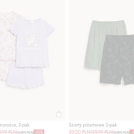
Kup
norożce, 2-pak
Szorty piżamowe 2-pak
9,99 PLN
39,00 PLN
129,99 PLN
-30%
-
129,99 PLN
129,99 PLN