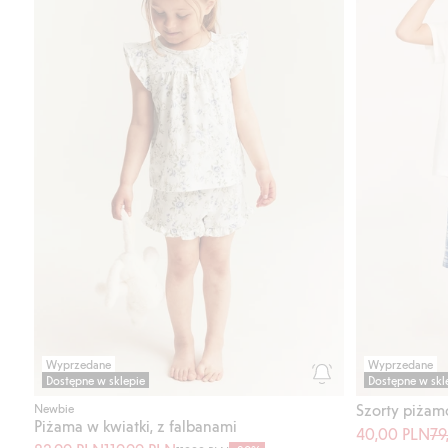
Wyprzedane
Wyprzedane
Dostępne w sklepie
Dostępne w skl
Szorty piżam
Newbie
Piżama w kwiatki, z falbanami
40,00 PLN
79