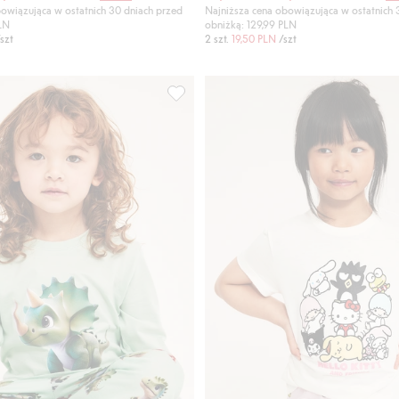
owiązująca w ostatnich 30 dniach przed
Najniższa cena obowiązująca w ostatnich 
PLN
obniżką: 129,99 PLN
szt
2 szt.
19,50 PLN
/szt
dla dzieci, Dodaj do listy ulubione
830372, Dodaj do listy ulubione