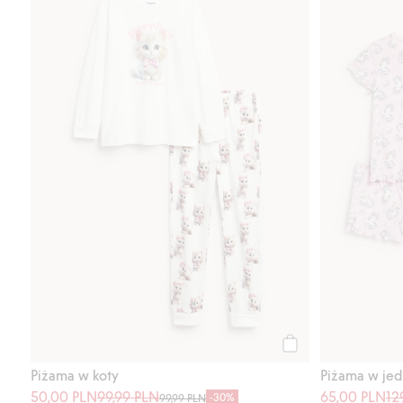
Kup
Piżama w koty
Piżama w jed
50,00 PLN
99,99 PLN
65,00 PLN
12
-30%
99,99 PLN