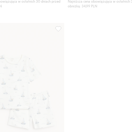
owiązująca w ostatnich 30 dniach przed
Najniższa cena obowiązująca w ostatnich 
LN
obniżką: 34,99 PLN
kawami, Dodaj do listy ulubione
Komplet piżamowy w żaglówki, Dodaj d