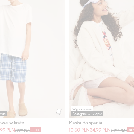
Wyprzedane
epie
Dostępne w sklepie
owe w kratę
Maska do spania
,99 PLN
10,50 PLN
34,99 PLN
-30%
-30
79,99 PLN
34,99 PLN