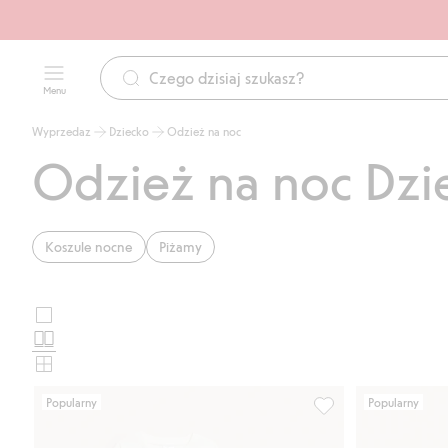
Menu
Wyprzedaz
Dziecko
Odzież na noc
Odzież na noc Dz
Koszule nocne
Piżamy
Duże
Wybierz
zdjęcia
Standardowe
układ
zdjęcia
Małe
karty
zdjęcia
Popularny
Popularny
produktu
Piżama w koty, Doda