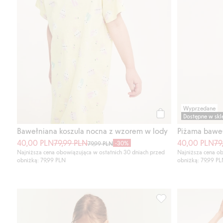
Wyprzedane
Dostępne w skl
Kup
Bawełniana koszula nocna z wzorem w lody
Piżama baweł
40,00 PLN
79,99 PLN
40,00 PLN
79
-30%
79,99 PLN
Najniższa cena obowiązująca w ostatnich 30 dniach przed
Najniższa cena ob
obniżką: 79,99 PLN
obniżką: 79,99 P
Piżama w kwiatki, z 