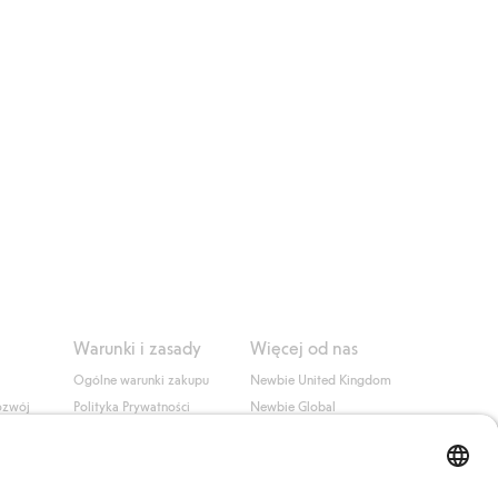
Warunki i zasady
Więcej od nas
Ogólne warunki zakupu
Newbie United Kingdom
ozwój
Polityka Prywatności
Newbie Global
Polityka plików cookie
Affiliate
i
Warunki #YesKappahl
#YesNewbie
wa