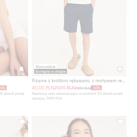
Wyprzedane
Dostępne w sklepie
Piżama z krótkimi rękawami, z motywem rekina
40,00 PLN
79,99 PLN
30%
-30%
79,99 PLN
30 dniach przed
Najniższa cena obowiązująca w ostatnich 30 dniach przed
obniżką: 79,99 PLN
ty ulubione
Maska do spania, Dodaj do listy ulubione
Bawełnian