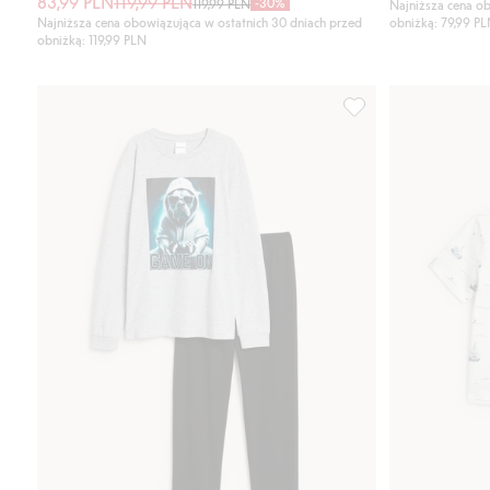
83,99 PLN
119,99 PLN
-30%
119,99 PLN
Najniższa cena ob
Najniższa cena obowiązująca w ostatnich 30 dniach przed
obniżką: 79,99 P
obniżką: 119,99 PLN
Piżama z długimi rę