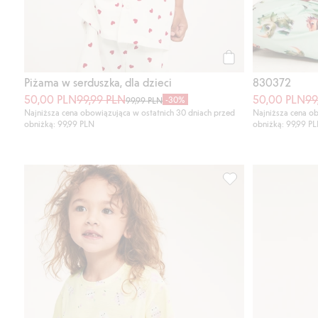
Kup
Piżama w serduszka, dla dzieci
830372
50,00 PLN
99,99 PLN
50,00 PLN
99
-30%
99,99 PLN
Najniższa cena obowiązująca w ostatnich 30 dniach przed
Najniższa cena ob
obniżką: 99,99 PLN
obniżką: 99,99 P
Bawełniana koszula 