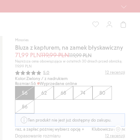
Minories
Bluza z kapturem, na zamek błyskawiczny
71,99 PLN
119,99 PLN
119,99 PLN
Najniższa cena obowiązująca w ostatnich 30 dniach przed obniżką:
119,99 PLN
Średnia ocena:
12
recenzji
5.0
Kolor:
Zielony / z nadrukiem
Rozmiar:
56
Wyprzedane online
56
62
68
74
80
86
Ten produkt nie jest już dostępny do zakupu.
 teraz, a zapłać później wybierz opcję +
Klubowiczu darmowa dostawa o
Dopasowanie rozmiaru
12
recenzji