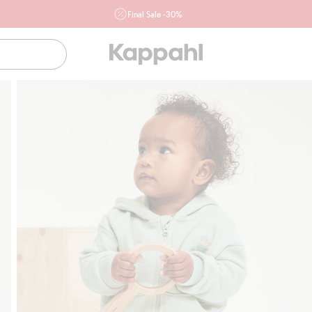
Final Sale -30%
Ważne przy zakupie min. 2 sztuk produktów włączonych w
ofertę, również z działu outlet do 10.8 w sklepach Kappahl i
Newbie oraz na kappahl.com. Ofert nie łączymy
Kobieta
Mężczyzna
Dziecko
Niemowlę
Newbie
Klubowiczu darmowa dostawa od 150 zł
Kup