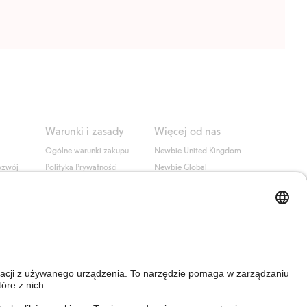
Warunki i zasady
Więcej od nas
Ogólne warunki zakupu
Newbie United Kingdom
ozwój
Polityka Prywatności
Newbie Global
Polityka plików cookie
Affiliate
i
Warunki #YesKappahl
#YesNewbie
wa