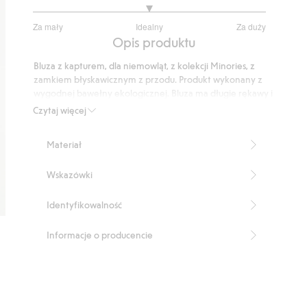
3
Za mały
Idealny
Za duży
na
Na
Opis produktu
5
podstawie
Bluza z kapturem, dla niemowląt, z kolekcji Minories, z
10
zamkiem błyskawicznym z przodu. Produkt wykonany z
głosów
wygodnej bawełny ekologicznej. Bluza ma długie rękawy i
prążkowany ściągacz przy mankietach i na dole. Mały
Czytaj więcej
nadruk z przodu na piersi.
Produkt zawiera 80% bawełny ekologicznej.
Materiał
Numer artykułu
:
827964
Made with organic cotton - GOTS
Wskazówki
Identyfikowalność
Informacje o producencie