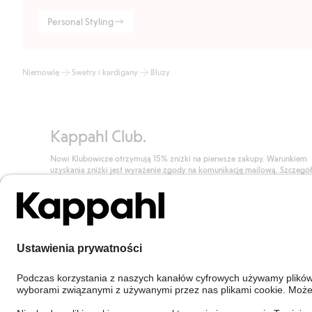
Personal Styling
Niemowlę
Swetry i kardigany
Bluzy
Kappahl Club.
Nowi Klubowicze otrzymują 15% zniżki na pierwsze zakupy. Warunkiem
uzyskania zniżki jest wyrażenie zgody na komunikację mailową. Szczegó
znajdują się tutaj.
Dołącz do Klubu!