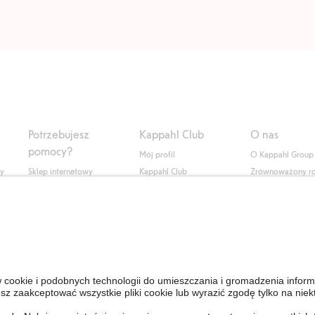
Potrzebujesz
Kappahl Club
O nas
pomocy?
Mój profil
O Kappahl Group
ły
Sklep internetowy
Kappahl Club
Zrównoważony r
Częste pytania
Warunki członkostwa
Praca u nas
Twoje zamówienie
Prasa i aktualnośc
Skontaktuj się z nami
Dostępność cyfro
Znajdź sklep
Sprawdź saldo karty
upominkowej
Personal Styling
Odstąp od umowy