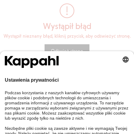
Wystąpił błąd
Wystąpił nieznany błąd, kliknij przycisk, aby odświeżyć stronę.
Odśwież stronę