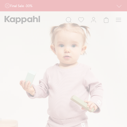
Final Sale -30%
Ważne przy zakupie min. 2 sztuk produktów włączonych w ofertę, również z
działu outlet do 10.8 w sklepach Kappahl i Newbie oraz na kappahl.com. Ofert
nie łączymy
Kobieta
Mężczyzna
Dziecko
Niemowlę
Newbie