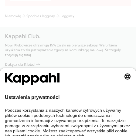
Niemowlę
Spodnie i legginsy
Legginsy
Kappahl Club.
Nowi Klubowicze otrzymują 15% zniżki na pierwsze zakupy. Warunkiem
uzyskania zniżki jest wyrażenie zgody na komunikację mailową. Szczegóły
znajdują się tutaj.
Dołącz do Klubu!
Potrzebujesz pomocy?