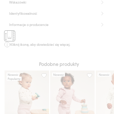
Wskazówki
Numer artykułu
:
909408
Organic cotton In-conversion- GOTS
Identyfikowalność
Informacje o producencie
Kliknij ikonę, aby dowiedzieć się więcej.
Podobne produkty
Nowość
Nowość
Nowość
Popularny
Prążkowane legginsy z aplikacją w kształci
Prążkowane legg