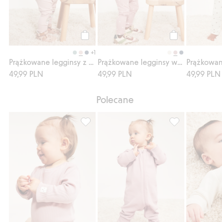
Kup
Kup
+1
Prążkowane legginsy z aplikacją w kształcie królika
Prążkowane legginsy we wzory
49,99 PLN
49,99 PLN
49,99 PLN
Polecane
Prążkowane body z możliwością wydłużeni
Prążkowany kom