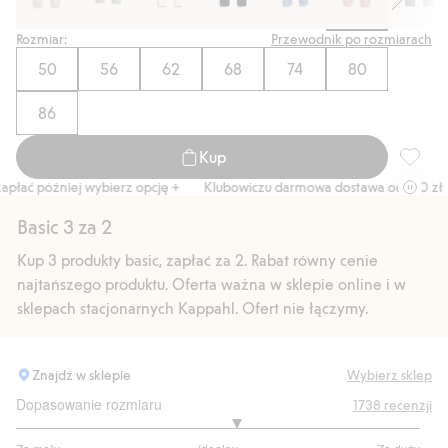
Rozmiar:
Przewodnik po rozmiarach
50
56
62
68
74
80
86
Kup
Prążkow
ać później wybierz opcję +
Klubowiczu darmowa dostawa od 150 zł
Basic 3 za 2
Kup 3 produkty basic, zapłać za 2. Rabat równy cenie
najtańszego produktu. Oferta ważna w sklepie online i w
sklepach stacjonarnych Kappahl. Ofert nie łączymy.
Znajdź w sklepie
Wybierz sklep
Dopasowanie rozmiaru
1738
recenzji
3.174898785425101