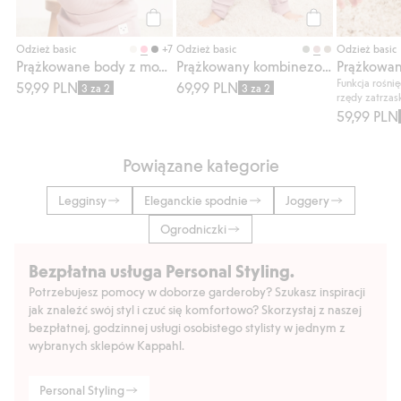
Kup
Kup
+7
Odzież basic
Odzież basic
Odzież basic
Prążkowane body z możliwością wydłużenia
Prążkowany kombinezon z wywijanymi mankietami
Funkcja rośni
59,99 PLN
69,99 PLN
3 za 2
3 za 2
rzędy zatrza
59,99 PLN
Powiązane kategorie
Legginsy
Eleganckie spodnie
Joggery
Ogrodniczki
Bezpłatna usługa Personal Styling.
Potrzebujesz pomocy w doborze garderoby? Szukasz inspiracji
jak znaleźć swój styl i czuć się komfortowo? Skorzystaj z naszej
bezpłatnej, godzinnej usługi osobistego stylisty w jednym z
wybranych sklepów Kappahl.
Personal Styling