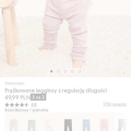
Odzież basic
Prążkowane legginsy z regulacją długości
49,99 PLN
3 za 2
Średnia ocena:
1738
recenzji
4.8
Kolor:
Różowy / jednolite