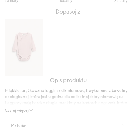
Za mały
Idealny
Za duży
na
Na
5
Dopasuj z
podstawie
1235
głosów
Opis produktu
Prążkowane
body
Miękkie, prążkowane legginsy dla niemowląt, wykonane z bawełny
z
ekologicznej, która jest łagodna dla delikatnej skóry niemowlęcia.
możliwością
Legginsy mają bardzo długie mankiety na końcach nogawek, które
wydłużenia
można łatwo podwinąć i rozwinąć w celu dostosowania długości, co
Czytaj więcej
zapewnia funkcję rośnięcia. Wygodne, praktyczne legginsy
basicowe.
Materiał
Funkcja rośnięcia.
Produkt zawiera 95% bawełny ekologicznej