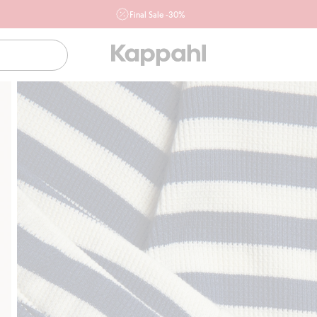
Final Sale -30%
Ważne przy zakupie min. 2 sztuk produktów włączonych w
ofertę, również z działu outlet do 10.8 w sklepach Kappahl i
Newbie oraz na kappahl.com. Ofert nie łączymy
Kobieta
Mężczyzna
Dziecko
Niemowlę
Newbie
Klubowiczu darmowa dostawa od 150 zł
Kup teraz, a zapłać