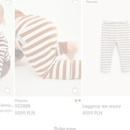
Nowość
Prążkowane legginsy dla niemowląt, Dodaj do listy ulubione
923888, Dodaj do listy ulubi
Kup
Kup
Minories
Prążkowane legginsy dla niemowląt
923888
Legginsy we wzory
ągaczami.
59,99 PLN
49,99 PLN
Polecane