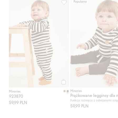
Popularny
923870, Dodaj do listy ulubione
Kup
Minories
Minories
923870
Funkcja rośnięcia z odwijanymi ści
59,99 PLN
59,99 PLN