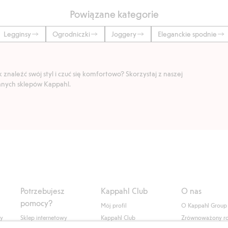
Powiązane kategorie
Legginsy
Ogrodniczki
Joggery
Eleganckie spodnie
znaleźć swój styl i czuć się komfortowo? Skorzystaj z naszej
ranych sklepów Kappahl.
Potrzebujesz
Kappahl Club
O nas
pomocy?
Mój profil
O Kappahl Group
ły
Sklep internetowy
Kappahl Club
Zrównoważony r