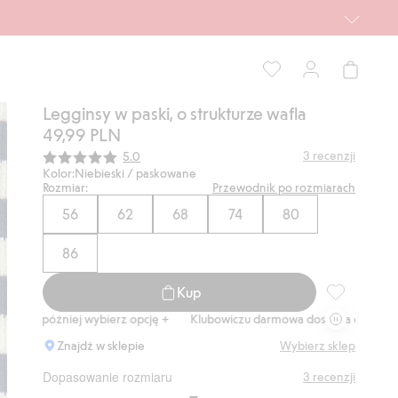
Legginsy w paski, o strukturze wafla
49,99 PLN
Średnia ocena:
3
recenzji
5.0
Kolor:
Niebieski / paskowane
Rozmiar:
Przewodnik po rozmiarach
56
62
68
74
80
86
Kup
Legginsy w p
 później wybierz opcję +
Klubowiczu darmowa dostawa od 150 zł
Ku
Znajdź w sklepie
Wybierz sklep
Dopasowanie rozmiaru
3
recenzji