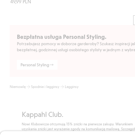
49,99 PLN
Bezpłatna usługa Personal Styling.
Potrzebujesz pomocy w doborze garderoby? Szukasz inspiracji jak 
bezpłatnej, godzinnej usługi osobistego stylisty w jednym z wyb
Personal Styling
Niemowlę
Spodnie i legginsy
Legginsy
Kappahl Club.
Nowi Klubowicze otrzymują 15% zniżki na pierwsze zakupy. Warunkiem
uzyskania zniżki jest wyrażenie zgody na komunikację mailową. Szczegó
znajdują się tutaj.