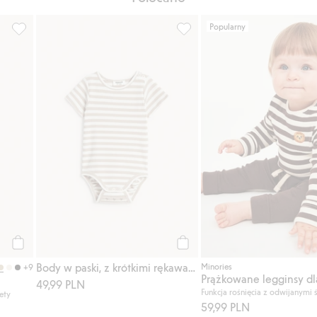
Popularny
awami, Dodaj do listy ulubione
Prążkowane legginsy, Dodaj do listy ulubione
Body w paski, z krótkimi ręka
Kup
Kup
Body w paski, z krótkimi rękawami
Minories
+9
49,99 PLN
Funkcja rośnięcia z odwijanymi 
ety
59,99 PLN