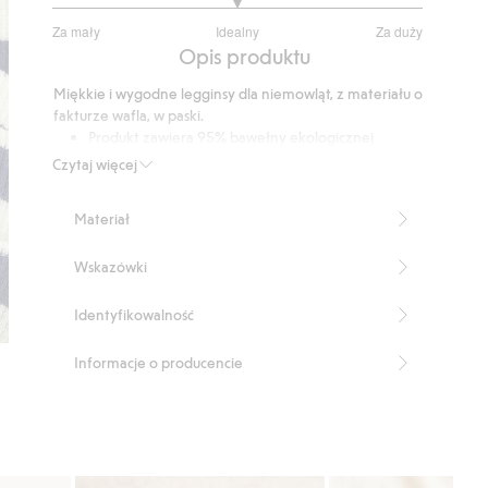
3
Za mały
Idealny
Za duży
na
Na
Opis produktu
5
podstawie
Miękkie i wygodne legginsy dla niemowląt, z materiału o
2
fakturze wafla, w paski.
głosów
Produkt zawiera 95% bawełny ekologicznej
Numer artykułu
:
903369
Czytaj więcej
Organic cotton- GOTS
Materiał
Wskazówki
Identyfikowalność
Informacje o producencie