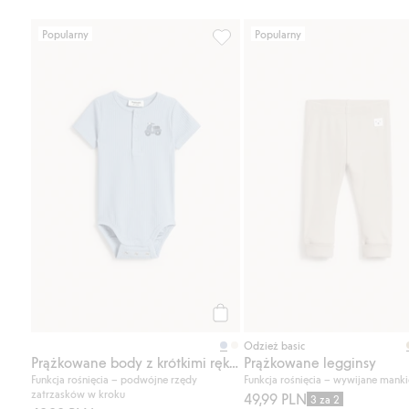
Popularny
Popularny
Prążkowane body z krótkimi ręk
Kup
Odzież basic
Prążkowane body z krótkimi rękawami
Prążkowane legginsy
Funkcja rośnięcia – podwójne rzędy
Funkcja rośnięcia – wywijane manki
zatrzasków w kroku
49,99 PLN
3 za 2