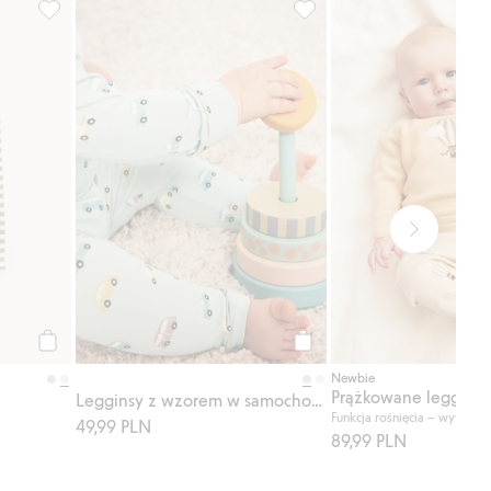
one
Legginsy we wzory, Dodaj do listy ulubione
Legginsy z wzorem w samoc
Kup
Kup
Newbie
Prążkowane legginsy
Legginsy z wzorem w samochody
Funkcja rośnięcia – wywijan
49,99 PLN
89,99 PLN