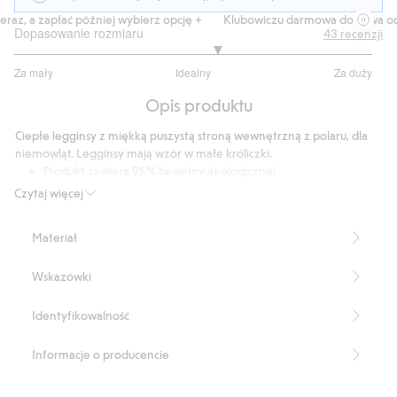
az, a zapłać później wybierz opcję +
Klubowiczu darmowa dostawa od 1
Dopasowanie rozmiaru
43
recenzji
3.266666666666667
Za mały
Idealny
Za duży
na
Na
5
Opis produktu
podstawie
30
Ciepłe legginsy z miękką puszystą stroną wewnętrzną z polaru, dla
głosów
niemowląt. Legginsy mają wzór w małe króliczki.
Produkt zawiera 95% bawełny ekologicznej
Numer artykułu
:
532283
Czytaj więcej
Organic cotton- GOTS
Materiał
Wskazówki
Identyfikowalność
Informacje o producencie