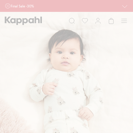
Final Sale -30%
Ważne przy zakupie min. 2 sztuk produktów włączonych w ofertę, również z
działu outlet do 10.8 w sklepach Kappahl i Newbie oraz na kappahl.com. Ofert
nie łączymy
Kobieta
Mężczyzna
Dziecko
Niemowlę
Newbie