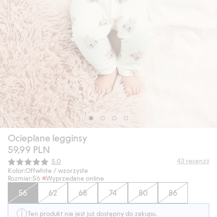
Ocieplane legginsy
59,99 PLN
Średnia ocena:
43
recenzji
5.0
Kolor:
Offwhite / wzorzyste
Rozmiar:
56
Wyprzedane online
56
62
68
74
80
86
Ten produkt nie jest już dostępny do zakupu.