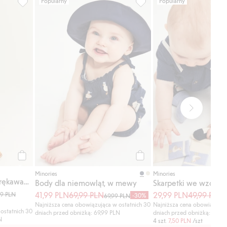
Popularny
Popularny
 ulubione
z krótkimi rękawami, Dodaj do listy ulubione
Kombinezon z krótkimi rękawami, w wieloryby, Dodaj do list
Body dla niemowląt, w mew
Kup
Kup
Minories
Minories
Kombinezon z krótkimi rękawami, w wieloryby
Body dla niemowląt, w mewy
Skarpetki we wzory, 
41,99 PLN
69,99 PLN
29,99 PLN
49,99 PLN
99 PLN
-30%
69,99 PLN
4
Najniższa cena obowiązująca w ostatnich 30
Najniższa cena obowiązując
ostatnich 30
dniach przed obniżką: 69,99 PLN
dniach przed obniżką: 49,99
N
4 szt.
7,50 PLN
/szt