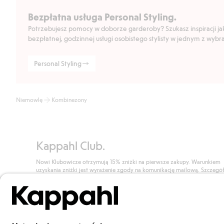
Bezpłatna usługa Personal Styling.
Potrzebujesz pomocy w doborze garderoby? Szukasz inspiracji jak 
bezpłatnej, godzinnej usługi osobistego stylisty w jednym z wyb
Personal Styling
Niemowlę
Kombinezony
Kappahl Club.
Nowi Klubowicze otrzymują 15% zniżki na pierwsze zakupy. Warunkiem
uzyskania zniżki jest wyrażenie zgody na komunikację mailową. Szczegó
znajdują się tutaj.
Dołącz do Klubu!