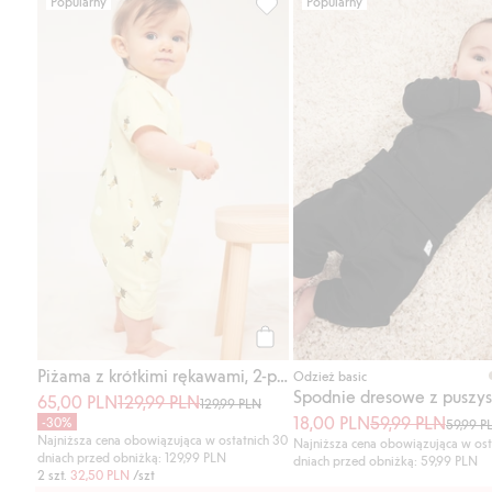
Popularny
Popularny
Piżama z krótkimi rękawami, 2-p
Kup
Piżama z krótkimi rękawami, 2-pak
Odzież basic
65,00 PLN
129,99 PLN
129,99 PLN
18,00 PLN
59,99 PLN
-30%
59,99 P
Najniższa cena obowiązująca w ostatnich 30
Najniższa cena obowiązująca w ost
dniach przed obniżką: 129,99 PLN
dniach przed obniżką: 59,99 PLN
2 szt.
32,50 PLN
/szt