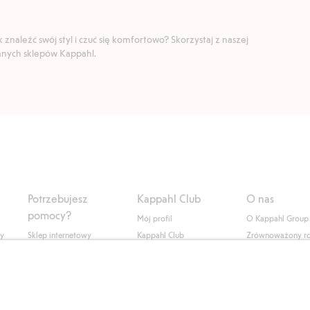
znaleźć swój styl i czuć się komfortowo? Skorzystaj z naszej
ranych sklepów Kappahl.
Potrzebujesz
Kappahl Club
O nas
pomocy?
Mój profil
O Kappahl Group
ły
Sklep internetowy
Kappahl Club
Zrównoważony r
Częste pytania
Warunki członkostwa
Praca u nas
Twoje zamówienie
Prasa i aktualnośc
Skontaktuj się z nami
Dostępność cyfro
Znajdź sklep