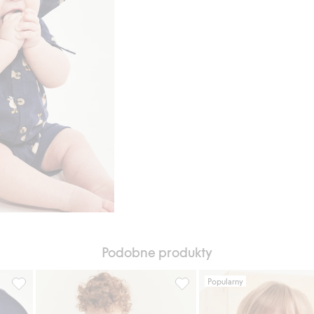
Podobne produkty
Popularny
, Dodaj do listy ulubione
Body dla niemowląt, w mewy, Dodaj do listy ulubione
Kombinezon z krótkimi rękawa