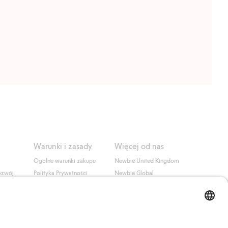
Warunki i zasady
Więcej od nas
Ogólne warunki zakupu
Newbie United Kingdom
ozwój
Polityka Prywatności
Newbie Global
Polityka plików cookie
Affiliate
i
Warunki #YesKappahl
#YesNewbie
wa