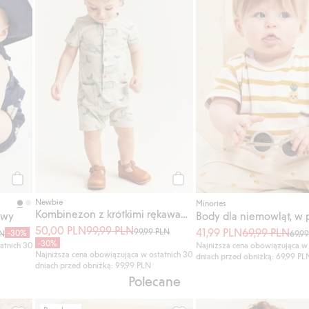
Kup
Kup
Newbie
Minories
Kombinezon z krótkimi rękawami, w wieloryby
ewy
50,00 PLN
99,99 PLN
41,99 PLN
69,99 PLN
99,99 PLN
-30%
LN
69,9
-30%
atnich 30
Najniższa cena obowiązująca w 
Najniższa cena obowiązująca w ostatnich 30
dniach przed obniżką: 69,99 PL
dniach przed obniżką: 99,99 PLN
Polecane