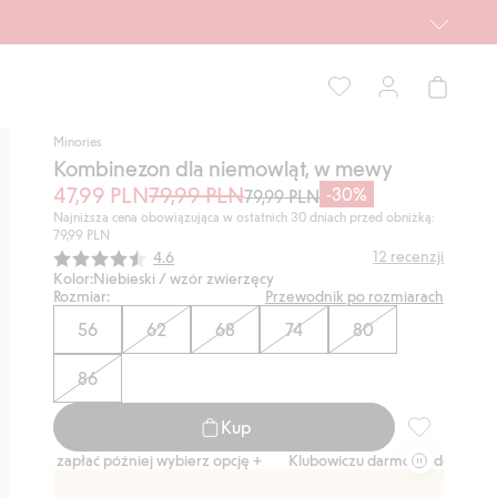
Minories
Kombinezon dla niemowląt, w mewy
47,99 PLN
79,99 PLN
-30%
79,99 PLN
Najniższa cena obowiązująca w ostatnich 30 dniach przed obniżką:
79,99 PLN
Średnia ocena:
12
recenzji
4.6
Kolor:
Niebieski / wzór zwierzęcy
Rozmiar:
Przewodnik po rozmiarach
56
62
68
74
80
86
Kup
Kombinezon 
zapłać później wybierz opcję +
Klubowiczu darmowa dostawa od 150 zł