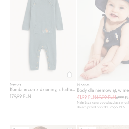
Kup
Newbie
Minories
Kombinezon z dzianiny, z haftem
Body dla niemowląt, w m
179,99 PLN
41,99 PLN
69,99 PLN
69,99 P
Najniższa cena obowiązująca w ost
dniach przed obniżką: 69,99 PLN