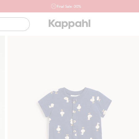
Final Sale -30%
Ważne przy zakupie min. 2 sztuk produktów włączonych w
ofertę, również z działu outlet do 10.8 w sklepach Kappahl i
Newbie oraz na kappahl.com. Ofert nie łączymy
Kobieta
Mężczyzna
Dziecko
Niemowlę
Newbie
Klubowiczu darmowa dostawa od 150 zł
Kup teraz, a 