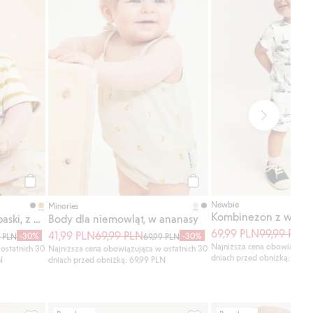
Kup
Kup
Newbie
Minories
Body dla niemowląt, w paski, z krótkimi rękawami
Body dla niemowląt, w ananasy
69,99 PLN
99,99 PLN
41,99 PLN
69,99 PLN
9
-30%
-30%
9 PLN
69,99 PLN
Najniższa cena obowiązując
ostatnich 30
Najniższa cena obowiązująca w ostatnich 30
dniach przed obniżką: 99,99
N
dniach przed obniżką: 69,99 PLN