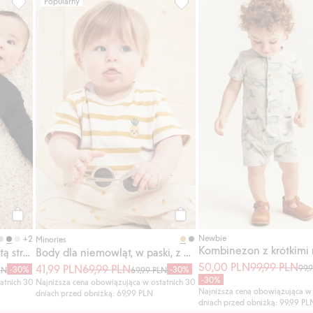
Popularny
ak, Dodaj do listy ulubione
Spodnie dresowe z puszystą stroną wewnętrzną, Dodaj do listy
Body dla niemowląt, w paski, 
Kup
Kup
Newbie
+2
Minories
Spodnie dresowe z puszystą stroną wewnętrzną
Body dla niemowląt, w paski, z krótkimi rękawami
50,00 PLN
99,99 PLN
41,99 PLN
69,99 PLN
99,
-30%
-30%
LN
69,99 PLN
-30%
atnich 30
Najniższa cena obowiązująca w ostatnich 30
Najniższa cena obowiązująca w 
dniach przed obniżką: 69,99 PLN
dniach przed obniżką: 99,99 PL