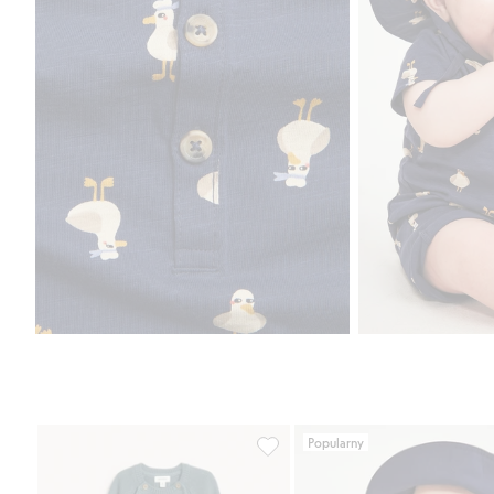
Popularny
Kombinezon z dzianiny, z haftem