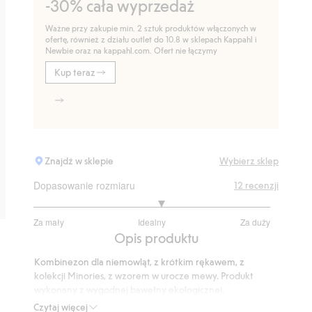
-30% cała wyprzedaż
Ważne przy zakupie min. 2 sztuk produktów włączonych w
ofertę, również z działu outlet do 10.8 w sklepach Kappahl i
Newbie oraz na kappahl.com. Ofert nie łączymy
Kup teraz
Znajdź w sklepie
Wybierz sklep
Dopasowanie rozmiaru
12
recenzji
3.166666666666667
Za mały
Idealny
Za duży
na
Na
Opis produktu
5
podstawie
Kombinezon dla niemowląt, z krótkim rękawem, z
12
kolekcji Minories, z wzorem w urocze mewy. Produkt
głosów
wykonany z wygodnej bawełny ekologicznej.
Kombinezon ma krótkie, podwinięte nogawki i zapinany
Czytaj więcej