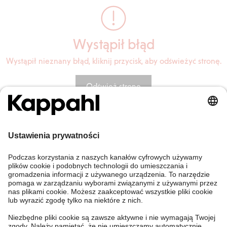
Wystąpił błąd
Wystąpił nieznany błąd, kliknij przycisk, aby odświeżyć stronę.
Odśwież stronę