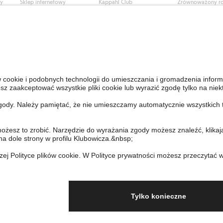
ły
Sklep internetowy
Kappahl Club
Zrównoważony r
Częste pytania
Warunki członkostwa
Praca u nas
Twoje zamówienie
Prasa i aktualnośc
Skontaktuj się z nami
Dostępność cyfro
Znajdź sklep
Sprawdź saldo karty
upominkowej
Personal Styling
Odstąp od umowy