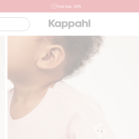
Final Sale -30%
Ważne przy zakupie min. 2 sztuk produktów włączonych w
ofertę, również z działu outlet do 10.8 w sklepach Kappahl i
Newbie oraz na kappahl.com. Ofert nie łączymy
Kobieta
Mężczyzna
Dziecko
Niemowlę
Newbie
Klubowiczu darmowa dostawa od 150 zł
Kup te