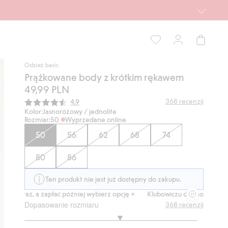
Odzież basic
Prążkowane body z krótkim rękawem
49,99 PLN
Średnia ocena:
368
recenzji
4.9
Kolor:
Jasnoróżowy / jednolite
Rozmiar:
50
Wyprzedane online
50
56
62
68
74
80
86
Ten produkt nie jest już dostępny do zakupu.
raz, a zapłać później wybierz opcję +
Klubowiczu darmowa dostawa od 
Dopasowanie rozmiaru
368
recenzji
3.222950819672131