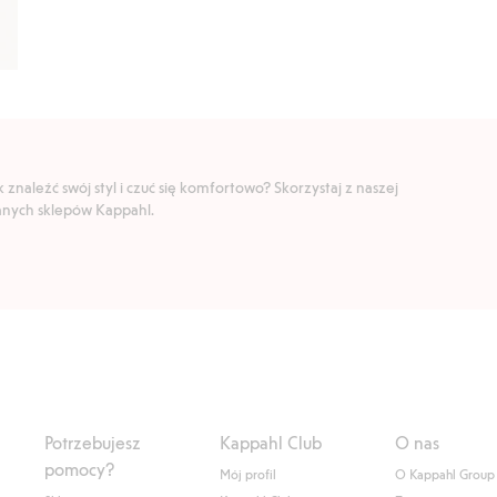
znaleźć swój styl i czuć się komfortowo? Skorzystaj z naszej
ranych sklepów Kappahl.
Potrzebujesz
Kappahl Club
O nas
pomocy?
Mój profil
O Kappahl Group