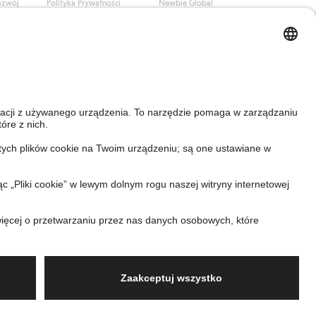
ozwój
Polityka Prywatności
Newbie Global
Polityka plików cookie
Affiliate
i
Warunki #YesKappahl
#YesNewbie
wa