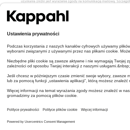
uzyskania zniżki jest wyrażenie zgody na komunikację mailową. Szczegó
znajdują się tutaj.
Dołącz do Klubu!
Poland
Zmień kraj
Cookies