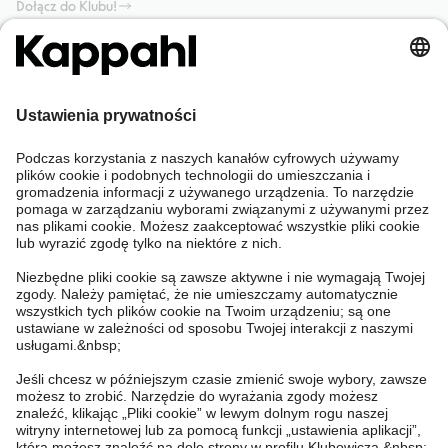
Dołącz do Klubu!
Potrzebujesz pomocy?
Sklep internetowy
Kappahl Club
Częste pytania
Mój profil
O nas
Twoje zamówienie
Kappahl Club
O Kappahl Group
Warunki i zasady
Skontaktuj się z nami
Warunki członkostwa
Zrównoważony rozwój
Ogólne warunki zakupu
Więcej od nas
Znajdź sklep
Praca u nas
Polityka Prywatności