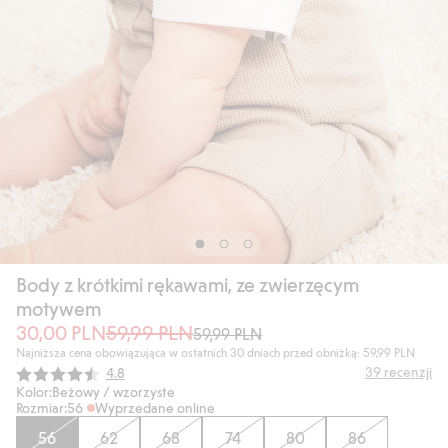
Body z krótkimi rękawami, ze zwierzęcym
motywem
30,00 PLN
59,99 PLN
59,99 PLN
Najniższa cena obowiązująca w ostatnich 30 dniach przed obniżką: 59,99 PLN
Średnia ocena:
39
recenzji
4.8
Kolor:
Beżowy / wzorzyste
Rozmiar:
56
Wyprzedane online
56
62
68
74
80
86