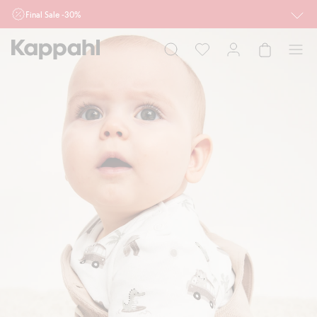
Final Sale -30%
Ważne przy zakupie min. 2 sztuk produktów włączonych w ofertę, również z
działu outlet do 10.8 w sklepach Kappahl i Newbie oraz na kappahl.com. Ofert
nie łączymy
Kobieta
Mężczyzna
Dziecko
Niemowlę
Newbie