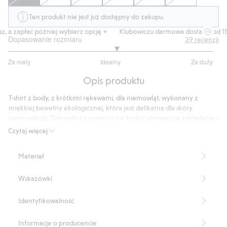
Ten produkt nie jest już dostępny do zakupu.
 a zapłać później wybierz opcję +
Klubowiczu darmowa dostawa od 150 
Dopasowanie rozmiaru
39
recenzji
3.117647058823529
Za mały
Idealny
Za duży
na
Na
5
Opis produktu
podstawie
34
T-shirt z body, z krótkimi rękawami, dla niemowląt, wykonany z
głosów
miękkiej bawełny ekologicznej, która jest delikatna dla skóry
niemowlęcia. Zatrzaski na ramieniu i w kroku, ułatwiające zakładanie i
zdejmowanie. Body ma wzór w samochody, zwierzęta i palmy.
Czytaj więcej
Zatrzaski na ramieniu.
Zatrzaski w kroku.
Materiał
Produkt zawiera 100% bawełny ekologicznej.
Numer artykułu
:
927566
Wskazówki
Made with organic cotton - GOTS
Identyfikowalność
Informacje o producencie