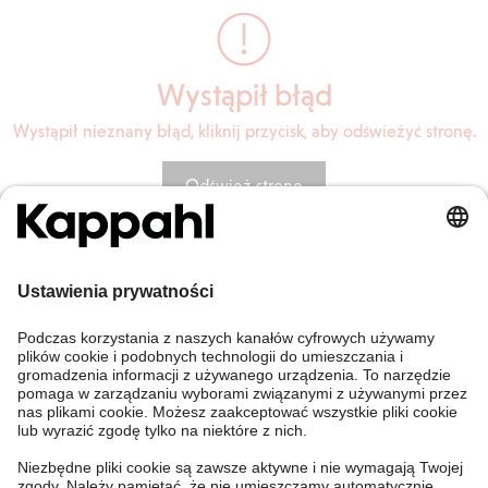
Wystąpił błąd
Wystąpił nieznany błąd, kliknij przycisk, aby odświeżyć stronę.
Odśwież stronę