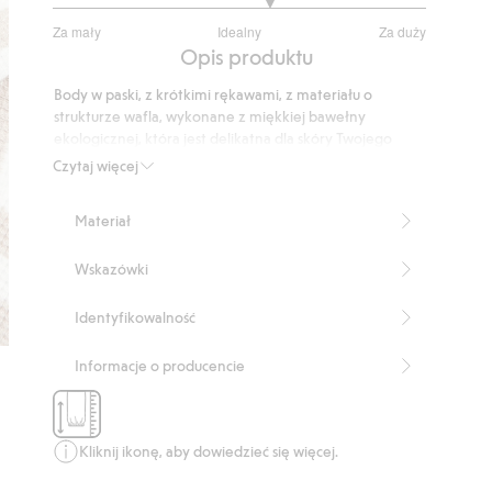
3.333333333333333
Za mały
Idealny
Za duży
na
Na
Opis produktu
5
podstawie
Body w paski, z krótkimi rękawami, z materiału o
30
strukturze wafla, wykonane z miękkiej bawełny
głosów
ekologicznej, która jest delikatna dla skóry Twojego
dziecka. Body dla niemowląt ma zatrzaski przy ramieniu
Czytaj więcej
oraz podwójne rzędy zatrzasków w kroku, umożliwiające
dopasowanie do rosnącego dziecka. Dzięki funkcji
Materiał
rośnięcia dziecko może nosić to samo ubranie przez
dłuższy czas.
Wskazówki
Zatrzaski na ramieniu ułatwiające zakładanie i
zdejmowanie.
Podwójne rzędy zatrzasków w kroku.
Identyfikowalność
Funkcja rośnięcia.
Produkt zawiera 100% bawełny ekologicznej.
Informacje o producencie
Numer artykułu
:
902163
Organic cotton- GOTS
Kliknij ikonę, aby dowiedzieć się więcej.