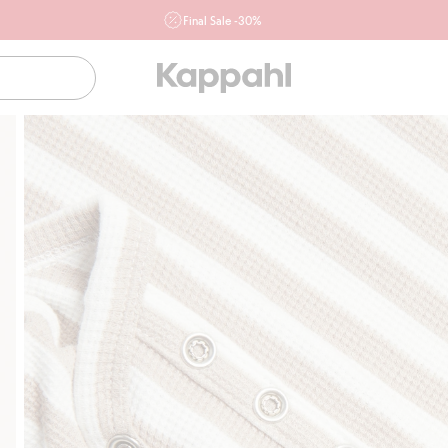
Final Sale -30%
Ważne przy zakupie min. 2 sztuk produktów włączonych w
ofertę, również z działu outlet do 10.8 w sklepach Kappahl i
Newbie oraz na kappahl.com. Ofert nie łączymy
Kobieta
Mężczyzna
Dziecko
Niemowlę
Newbie
Klubowiczu darmowa dostawa od 150 zł
Kup teraz