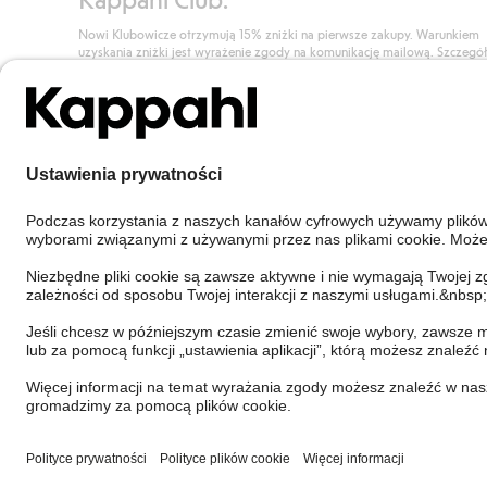
Nowi Klubowicze otrzymują 15% zniżki na pierwsze zakupy. Warunkiem
uzyskania zniżki jest wyrażenie zgody na komunikację mailową. Szczegó
znajdują się tutaj.
Dołącz do Klubu!
Poland
Zmień kraj
Cookies