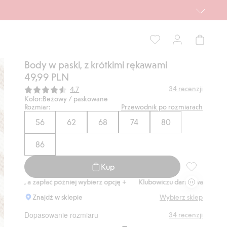
Body w paski, z krótkimi rękawami
49,99 PLN
Średnia ocena:
34
recenzji
4.7
Kolor:
Beżowy / paskowane
Rozmiar:
Przewodnik po rozmiarach
56
62
68
74
80
86
Kup
Body w paski
, a zapłać później wybierz opcję +
Klubowiczu darmowa dostawa od 150
Znajdź w sklepie
Wybierz sklep
Dopasowanie rozmiaru
34
recenzji