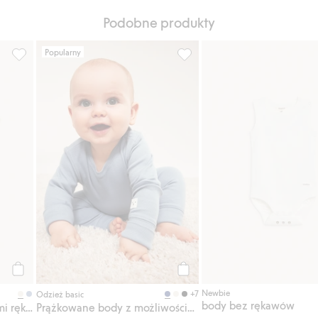
Podobne produkty
Popularny
awami, Dodaj do listy ulubione
Prążkowane body z krótkimi rękawami, Dodaj do listy ulubione
Prążkowane body z możliwośc
Kup
Kup
Newbie
+7
Odzież basic
body bez rękawów
Prążkowane body z krótkimi rękawami
Prążkowane body z możliwością wydłużenia