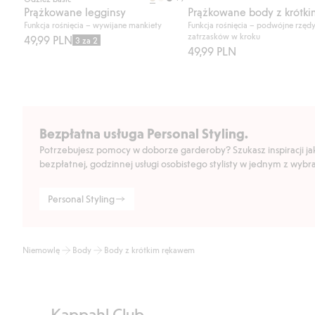
Prążkowane legginsy
Funkcja rośnięcia – wywijane mankiety
Funkcja rośnięcia – podwójne rzęd
zatrzasków w kroku
49,99 PLN
3 za 2
49,99 PLN
Bezpłatna usługa Personal Styling.
Potrzebujesz pomocy w doborze garderoby? Szukasz inspiracji jak 
bezpłatnej, godzinnej usługi osobistego stylisty w jednym z wyb
Personal Styling
Niemowlę
Body
Body z krótkim rękawem
Kappahl Club.