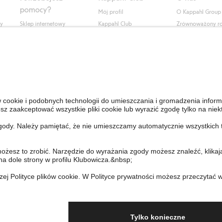
pomocy?
Mój profil
O Kappahl Group
ły
Sklep internetowy
Kappahl Club
Zrównoważony r
Częste pytania
Warunki członkostwa
Praca u nas
Twoje zamówienie
Prasa i aktualnośc
Skontaktuj się z nami
Dostępność cyfro
Znajdź sklep
Sprawdź saldo karty
upominkowej
Personal Styling
Odstąp od umowy