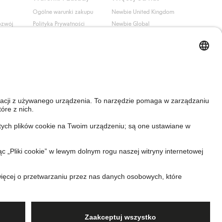
Ogólne warunki zakupu
Newbie United Kingdom
ozwój
Polityka Prywatności
Newbie Global
Polityka plików cookie
Affiliate
i
Warunki #YesKappahl
#YesNewbie
wa