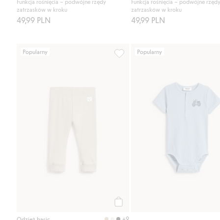
Funkcja rośnięcia – podwójne rzędy
Funkcja rośnięcia – podwójne rzęd
zatrzasków w kroku
zatrzasków w kroku
49,99 PLN
49,99 PLN
Popularny
Popularny
Prążkowane legginsy, Dodaj do l
Kup
+9
Odzież basic