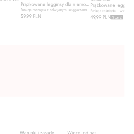
Prążkowane legginsy dla niemowląt
Prążkowane legginsy
Funkcja rośnięcia z odwijanymi ściągaczami.
Funkcja rośnięcia – wywijan
59,99 PLN
49,99 PLN
3 za 2
Warunki i zasady
Więcej od nas