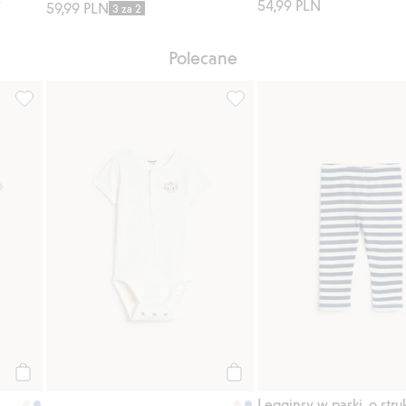
y
54,99 PLN
59,99 PLN
3 za 2
Polecane
isty ulubione
Prążkowane body z krótkimi rękawami, Dodaj do listy ulubione
Prążkowane body z krótkimi r
Kup
Kup