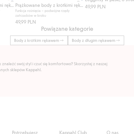
Prążkowane body z krótkimi rękawami
Prążkowane body z krótkimi rękawami
49,99 PLN
y
Funkcja rośnięcia – podwójne rzędy
zatrzasków w kroku
49,99 PLN
Powiązane kategorie
Body z krótkim rękawem
Body z długim rękawem
znaleźć swój styl i czuć się komfortowo? Skorzystaj z naszej
ranych sklepów Kappahl.
Potrzebujesz
Kappahl Club
O nas