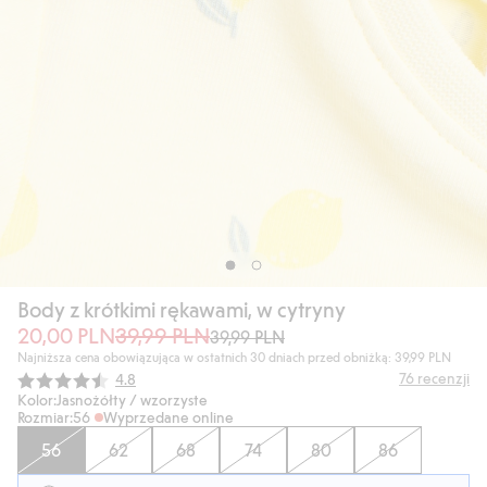
Body z krótkimi rękawami, w cytryny
20,00 PLN
39,99 PLN
39,99 PLN
Najniższa cena obowiązująca w ostatnich 30 dniach przed obniżką: 39,99 PLN
Średnia ocena:
76
recenzji
4.8
Kolor:
Jasnożółty / wzorzyste
Rozmiar:
56
Wyprzedane online
56
62
68
74
80
86