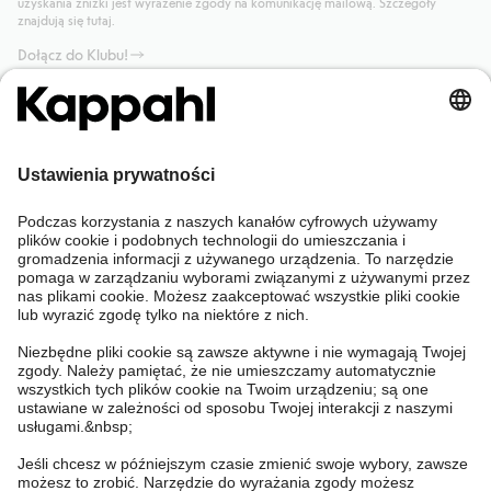
uzyskania zniżki jest wyrażenie zgody na komunikację mailową. Szczegóły
znajdują się tutaj.
Dołącz do Klubu!
Potrzebujesz pomocy?
Sklep internetowy
Kappahl Club
Częste pytania
Mój profil
O nas
Twoje zamówienie
Kappahl Club
O Kappahl Group
Warunki i zasady
Skontaktuj się z nami
Warunki członkostwa
Zrównoważony rozwój
Ogólne warunki zakupu