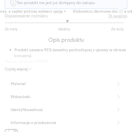
Ten produkt nie jest już dostępny do zakupu.
, a zapłać później wybierz opcję +
Klubowiczu darmowa dostawa od 15
Dopasowanie rozmiaru
76
recenzji
3.1
Za mały
Idealny
Za duży
na
Na
5
Opis produktu
podstawie
60
Produkt zawiera 95% bawełny pochodzącej z uprawy w okresie
głosów
konwersji.
Numer artykułu
:
895474
Organic cotton In-conversion- GOTS
Czytaj więcej
Materiał
Wskazówki
Identyfikowalność
Informacje o producencie