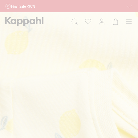
Final Sale -30%
Ważne przy zakupie min. 2 sztuk produktów włączonych w ofertę, również z
działu outlet do 10.8 w sklepach Kappahl i Newbie oraz na kappahl.com. Ofert
nie łączymy
Kobieta
Mężczyzna
Dziecko
Niemowlę
Newbie