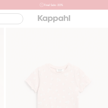
Final Sale -30%
Ważne przy zakupie min. 2 sztuk produktów włączonych w
ofertę, również z działu outlet do 10.8 w sklepach Kappahl i
Newbie oraz na kappahl.com. Ofert nie łączymy
Kobieta
Mężczyzna
Dziecko
Niemowlę
Newbie