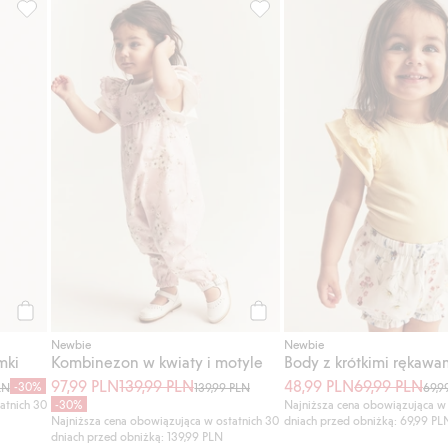
awami, Dodaj do listy ulubione
Legginsy z wzorem poziomki, Dodaj do listy ulubione
Kombinezon w kwiaty i motyle
Kup
Kup
Newbie
Newbie
mki
Kombinezon w kwiaty i motyle
97,99 PLN
139,99 PLN
48,99 PLN
69,99 PLN
-30%
LN
139,99 PLN
69,9
atnich 30
-30%
Najniższa cena obowiązująca w 
Najniższa cena obowiązująca w ostatnich 30
dniach przed obniżką: 69,99 PL
dniach przed obniżką: 139,99 PLN