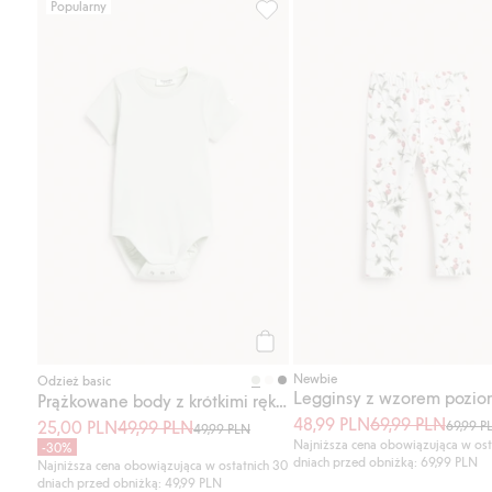
Popularny
Prążkowane body z krótkimi ręk
Kup
Newbie
Odzież basic
Legginsy z wzorem pozio
Prążkowane body z krótkimi rękawami
48,99 PLN
69,99 PLN
25,00 PLN
49,99 PLN
69,99 P
49,99 PLN
Najniższa cena obowiązująca w ost
-30%
dniach przed obniżką: 69,99 PLN
Najniższa cena obowiązująca w ostatnich 30
dniach przed obniżką: 49,99 PLN