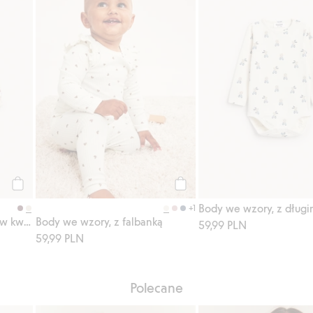
Kup
Kup
+1
Body z długimi rękawami, w kwiaty
Body we wzory, z falbanką
59,99 PLN
59,99 PLN
Polecane