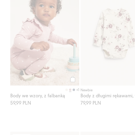
Kup
+1
Newbie
Body we wzory, z falbanką
59,99 PLN
79,99 PLN