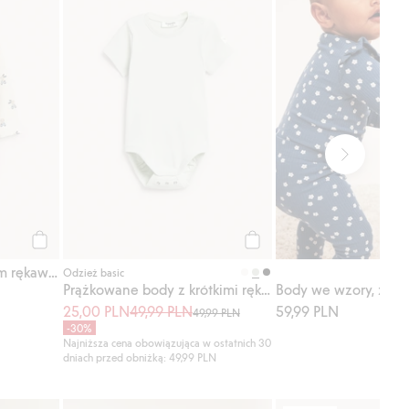
Kup
Kup
Body we wzory, z długim rękawem
Odzież basic
Prążkowane body z krótkimi rękawami
Body we wzory, z fal
25,00 PLN
49,99 PLN
59,99 PLN
49,99 PLN
-30%
Najniższa cena obowiązująca w ostatnich 30
dniach przed obniżką: 49,99 PLN