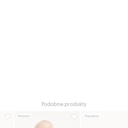
Podobne produkty
Nowość
Popularny
j do listy ulubione
Body z długimi rękawami, w kwiaty, Dodaj do listy ulubione
Body we wzory, z falbanką, Do