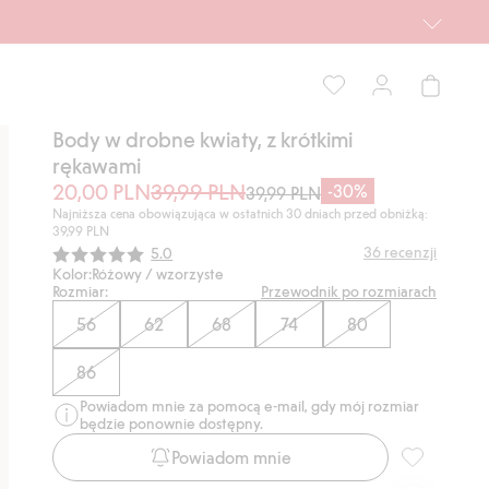
Body w drobne kwiaty, z krótkimi
rękawami
20,00 PLN
39,99 PLN
-30%
39,99 PLN
Najniższa cena obowiązująca w ostatnich 30 dniach przed obniżką:
39,99 PLN
Średnia ocena:
36
recenzji
5.0
Kolor:
Różowy / wzorzyste
Rozmiar:
Przewodnik po rozmiarach
56
62
68
74
80
86
Powiadom mnie za pomocą e-mail, gdy mój rozmiar
będzie ponownie dostępny.
Powiadom mnie
Body w drob