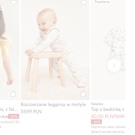
Popularny
, Dodaj do listy ulubione
Body z krótkimi rękawami, z falbanami, Dodaj do listy ulubio
Rozszerzane legginsy w mot
Kup
Kup
Rozszerzane legginsy w motyle
Newbie
Body z krótkimi rękawami, z falbanami
59,99 PLN
40,00 PLN
79,99 PLN
-30%
9 PLN
ostatnich 30
-30%
N
Najniższa cena obowiązując
dniach przed obniżką: 79,99