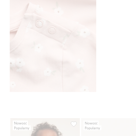
Nowość
Nowość
Popularny
Popularny
Body we wzory, z falbanką, Doda