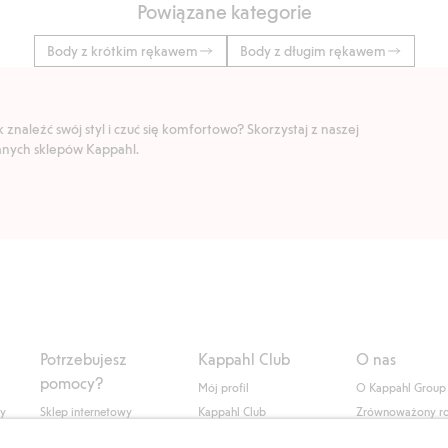
Powiązane kategorie
Body z krótkim rękawem
Body z długim rękawem
znaleźć swój styl i czuć się komfortowo? Skorzystaj z naszej
ranych sklepów Kappahl.
Potrzebujesz
Kappahl Club
O nas
pomocy?
Mój profil
O Kappahl Group
ły
Sklep internetowy
Kappahl Club
Zrównoważony r
Częste pytania
Warunki członkostwa
Praca u nas