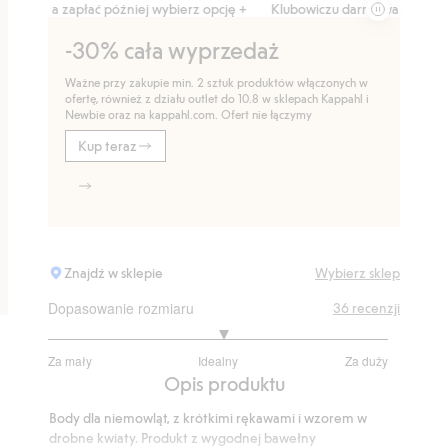
 a zapłać później wybierz opcję +
Klubowiczu darmowa dostawa od 150 
-30% cała wyprzedaż
Ważne przy zakupie min. 2 sztuk produktów włączonych w
ofertę, również z działu outlet do 10.8 w sklepach Kappahl i
Newbie oraz na kappahl.com. Ofert nie łączymy
Kup teraz
Znajdź w sklepie
Wybierz sklep
Dopasowanie rozmiaru
36
recenzji
3.071428571428572
Za mały
Idealny
Za duży
na
Na
Opis produktu
5
podstawie
Body dla niemowląt, z krótkimi rękawami i wzorem w
28
drobne kwiaty. Produkt z wygodnej bawełny