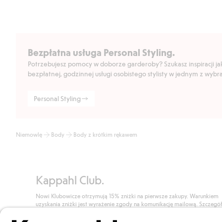
Bezpłatna usługa Personal Styling.
Potrzebujesz pomocy w doborze garderoby? Szukasz inspiracji jak 
bezpłatnej, godzinnej usługi osobistego stylisty w jednym z wyb
Personal Styling
Niemowlę
Body
Body z krótkim rękawem
Kappahl Club.
Nowi Klubowicze otrzymują 15% zniżki na pierwsze zakupy. Warunkiem
uzyskania zniżki jest wyrażenie zgody na komunikację mailową. Szczegó
znajdują się tutaj.