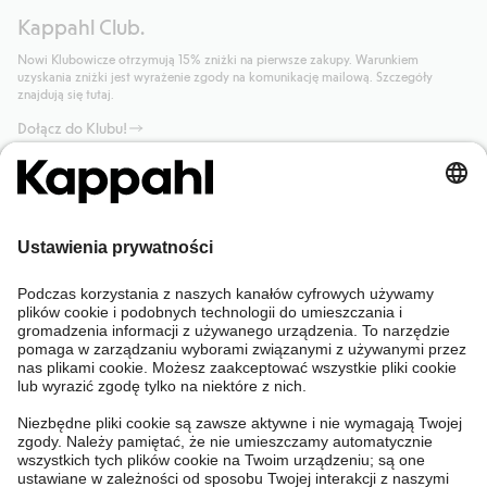
Kappahl Club.
Nowi Klubowicze otrzymują 15% zniżki na pierwsze zakupy. Warunkiem
uzyskania zniżki jest wyrażenie zgody na komunikację mailową. Szczegóły
znajdują się tutaj.
Dołącz do Klubu!
Potrzebujesz pomocy?
Sklep internetowy
Kappahl Club
Częste pytania
Mój profil
O nas
Twoje zamówienie