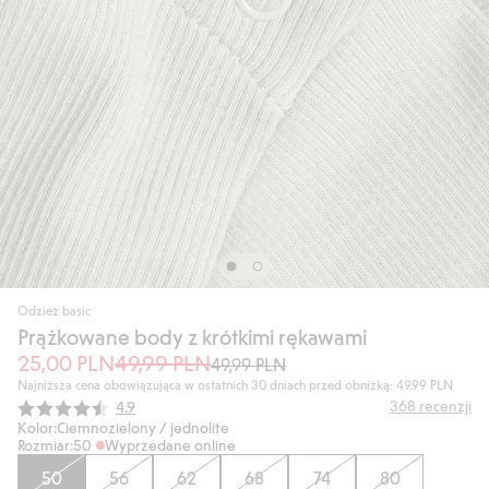
Odzież basic
Prążkowane body z krótkimi rękawami
25,00 PLN
49,99 PLN
49,99 PLN
Najniższa cena obowiązująca w ostatnich 30 dniach przed obniżką: 49,99 PLN
Średnia ocena:
368
recenzji
4.9
Kolor:
Ciemnozielony / jednolite
Rozmiar:
50
Wyprzedane online
50
56
62
68
74
80