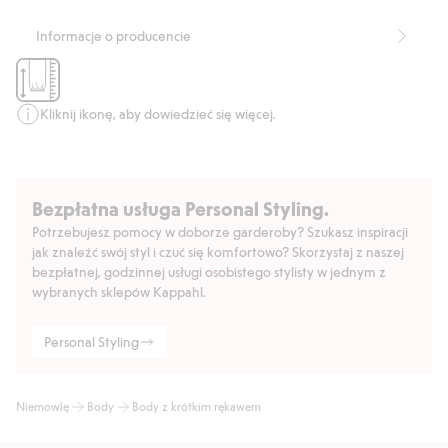
Numer artykułu
:
824433
Organic cotton In-conversion- GOTS
Informacje o producencie
Kliknij ikonę, aby dowiedzieć się więcej.
Bezpłatna usługa Personal Styling.
Potrzebujesz pomocy w doborze garderoby? Szukasz inspiracji
jak znaleźć swój styl i czuć się komfortowo? Skorzystaj z naszej
bezpłatnej, godzinnej usługi osobistego stylisty w jednym z
wybranych sklepów Kappahl.
Personal Styling
Niemowlę
Body
Body z krótkim rękawem