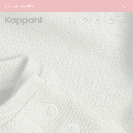
Final Sale -30%
Ważne przy zakupie min. 2 sztuk produktów włączonych w ofertę, również z
działu outlet do 10.8 w sklepach Kappahl i Newbie oraz na kappahl.com. Ofert
nie łączymy
Kobieta
Mężczyzna
Dziecko
Niemowlę
Newbie