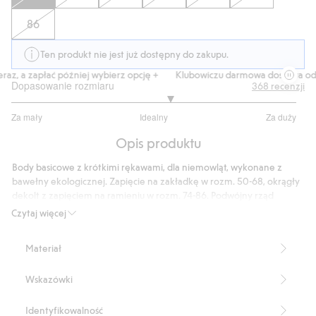
86
Ten produkt nie jest już dostępny do zakupu.
z, a zapłać później wybierz opcję +
Klubowiczu darmowa dostawa od 15
Dopasowanie rozmiaru
368
recenzji
3.222950819672131
Za mały
Idealny
Za duży
na
Na
5
Opis produktu
podstawie
305
Body basicowe z krótkimi rękawami, dla niemowląt, wykonane z
głosów
bawełny ekologicznej. Zapięcie na zakładkę w rozm. 50-68, okrągły
dekolt z zapięciem na ramieniu w rozm. 74-86. Podwójny rząd
zatrzasków w kroku, aby niemowlę mogło rosnąć wraz z ubraniem, a
Czytaj więcej
także nosić ubranie przez dłuższy czas. Miękkie, przyjemne w dotyku
body basicowe z krótkimi rękawami, dla najmłodszych.
Materiał
Funkcja rośnięcia.
Zapięcie na zakładkę 50-68.
Wskazówki
Okrągły dekolt 74-86.
Produkt zawiera 95% bawełny pochodzącej z uprawy w okresie
konwersji.
Identyfikowalność