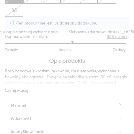
86
Ten produkt nie jest już dostępny do zakupu.
 zapłać później wybierz opcję +
Klubowiczu darmowa dostawa od 150 z
Dopasowanie rozmiaru
368
recenzji
3.222950819672131
Za mały
Idealny
Za duży
na
Na
5
Opis produktu
podstawie
305
Body basicowe z krótkimi rękawami, dla niemowląt, wykonane z
głosów
bawełny ekologicznej. Zapięcie na zakładkę w rozm. 50-68, okrągły
dekolt z zapięciem na ramieniu w rozm. 74-86. Podwójny rząd
zatrzasków w kroku, aby niemowlę mogło rosnąć wraz z ubraniem, a
Czytaj więcej
także nosić ubranie przez dłuższy czas. Miękkie, przyjemne w dotyku
body basicowe z krótkimi rękawami, dla najmłodszych.
Materiał
Funkcja rośnięcia.
Zapięcie na zakładkę 50-68.
Wskazówki
Okrągły dekolt 74-86.
Produkt zawiera 95% bawełny pochodzącej z uprawy w okresie
konwersji.
Identyfikowalność