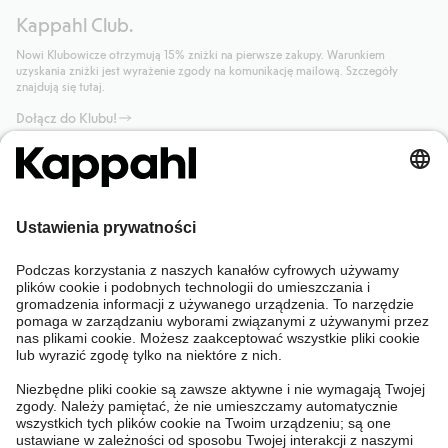
Kappahl Club.
Nowi Klubowicze otrzymują 15% zniżki na pierwsze zakupy. Warunkiem
uzyskania zniżki jest wyrażenie zgody na komunikację mailową. Szczegóły
znajdują się tutaj.
Dołącz do Klubu!
Potrzebujesz pomocy?
Sklep internetowy
Kappahl Club
Częste pytania
Mój profil
O nas
Twoje zamówienie