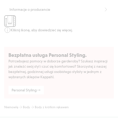
Numer artykułu
:
824391
Organic cotton In-conversion- GOTS
Informacje o producencie
Kliknij ikonę, aby dowiedzieć się więcej.
Bezpłatna usługa Personal Styling.
Potrzebujesz pomocy w doborze garderoby? Szukasz inspiracji
jak znaleźć swój styl i czuć się komfortowo? Skorzystaj z naszej
bezpłatnej, godzinnej usługi osobistego stylisty w jednym z
wybranych sklepów Kappahl.
Personal Styling
Niemowlę
Body
Body z krótkim rękawem