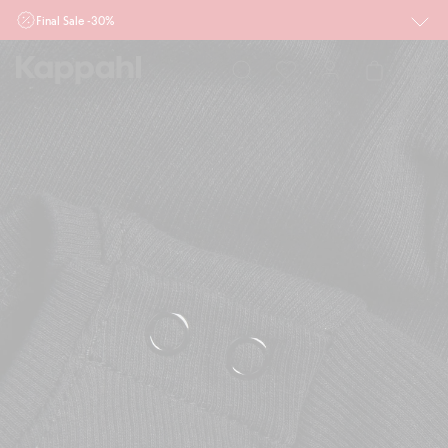
Final Sale -30%
Ważne przy zakupie min. 2 sztuk produktów włączonych w ofertę, również z
działu outlet do 10.8 w sklepach Kappahl i Newbie oraz na kappahl.com. Ofert
nie łączymy
Kobieta
Mężczyzna
Dziecko
Niemowlę
Newbie