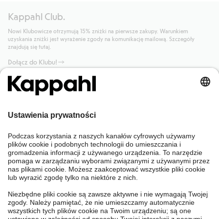
Kappahl Club.
Nowi Klubowicze otrzymują 15% zniżki na pierwsze zakupy. Warunkiem
uzyskania zniżki jest wyrażenie zgody na komunikację mailową. Szczegóły
znajdują się tutaj.
Dołącz do Klubu!
Potrzebujesz pomocy?
Sklep internetowy
Kappahl Club
Częste pytania
Mój profil
O nas