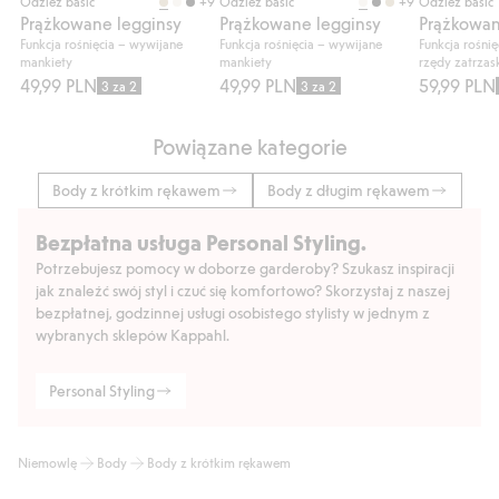
+9
+9
Odzież basic
Odzież basic
Odzież basic
Prążkowane legginsy
Prążkowane legginsy
Funkcja rośnięcia – wywijane
Funkcja rośnięcia – wywijane
Funkcja rośni
mankiety
mankiety
rzędy zatrza
49,99 PLN
49,99 PLN
59,99 PLN
3 za 2
3 za 2
Powiązane kategorie
Body z krótkim rękawem
Body z długim rękawem
Bezpłatna usługa Personal Styling.
Potrzebujesz pomocy w doborze garderoby? Szukasz inspiracji
jak znaleźć swój styl i czuć się komfortowo? Skorzystaj z naszej
bezpłatnej, godzinnej usługi osobistego stylisty w jednym z
wybranych sklepów Kappahl.
Personal Styling
Niemowlę
Body
Body z krótkim rękawem