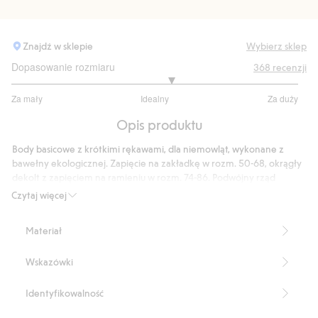
Znajdź w sklepie
Wybierz sklep
Dopasowanie rozmiaru
368
recenzji
3.222950819672131
Za mały
Idealny
Za duży
na
Na
5
Opis produktu
podstawie
305
Body basicowe z krótkimi rękawami, dla niemowląt, wykonane z
głosów
bawełny ekologicznej. Zapięcie na zakładkę w rozm. 50-68, okrągły
dekolt z zapięciem na ramieniu w rozm. 74-86. Podwójny rząd
zatrzasków w kroku, aby niemowlę mogło rosnąć wraz z ubraniem, a
Czytaj więcej
także nosić ubranie przez dłuższy czas. Miękkie, przyjemne w dotyku
body basicowe z krótkimi rękawami, dla najmłodszych.
Materiał
Funkcja rośnięcia.
Zapięcie na zakładkę 50-68.
Wskazówki
Okrągły dekolt 74-86.
Produkt zawiera 95% bawełny pochodzącej z uprawy w okresie
konwersji.
Identyfikowalność
Numer artykułu
:
824383