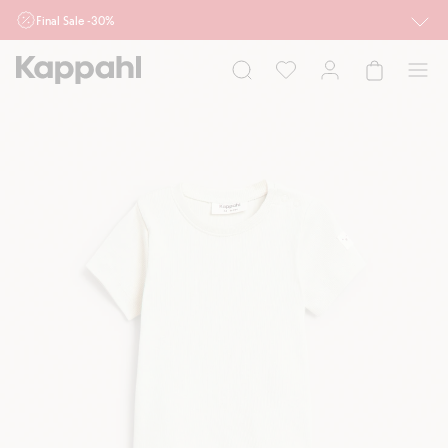
Final Sale -30%
Ważne przy zakupie min. 2 sztuk produktów włączonych w ofertę, również z
działu outlet do 10.8 w sklepach Kappahl i Newbie oraz na kappahl.com. Ofert
nie łączymy
Kobieta
Mężczyzna
Dziecko
Niemowlę
Newbie