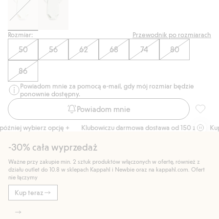
Rozmiar:
Przewodnik po rozmiarach
50
56
62
68
74
80
86
Powiadom mnie za pomocą e-mail, gdy mój rozmiar będzie
ponownie dostępny.
Powiadom mnie
Prążkow
źniej wybierz opcję +
Klubowiczu darmowa dostawa od 150 zł
Kup te
-30% cała wyprzedaż
Ważne przy zakupie min. 2 sztuk produktów włączonych w ofertę, również z
działu outlet do 10.8 w sklepach Kappahl i Newbie oraz na kappahl.com. Ofert
nie łączymy
Kup teraz