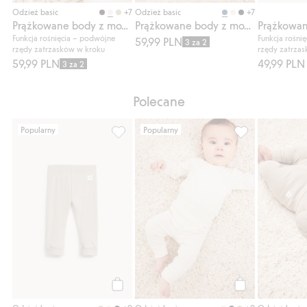
Kup
Kup
+7
+7
Odzież basic
Odzież basic
Prążkowane body z możliwością wydłużenia
Prążkowane body z możliwością wydłużenia
Funkcja rośnięcia – podwójne
Funkcja rośni
59,99 PLN
3 za 2
rzędy zatrzasków w kroku
rzędy zatrza
59,99 PLN
49,99 PLN
3 za 2
Polecane
Popularny
Popularny
Prążkowane legginsy, Dodaj do listy ulubi
Prążkowane legg
Kup
Kup