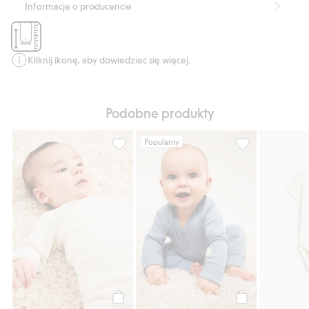
Organic cotton In-conversion- GOTS
Informacje o producencie
Kliknij ikonę, aby dowiedzieć się więcej.
Podobne produkty
Popularny
Prążkowane body z możliwością wydłużeni
Prążkowane body