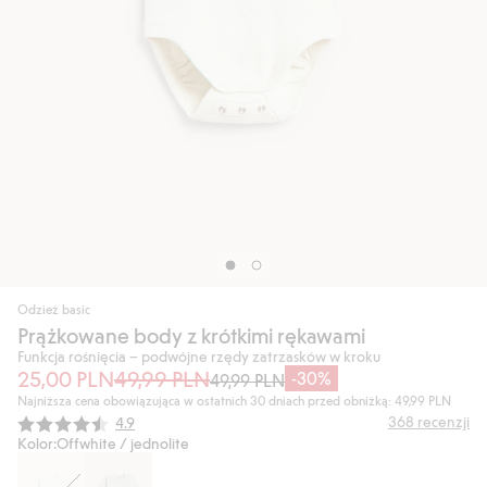
Odzież basic
Prążkowane body z krótkimi rękawami
Funkcja rośnięcia – podwójne rzędy zatrzasków w kroku
25,00 PLN
49,99 PLN
-30%
49,99 PLN
Najniższa cena obowiązująca w ostatnich 30 dniach przed obniżką: 49,99 PLN
Średnia ocena:
368
recenzji
4.9
Kolor:
Offwhite / jednolite