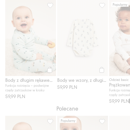
Popularny
Body z długim rękawem, z wzorem w samo
Body we wzory, 
Kup
Kup
Body z długim rękawem, z wzorem w samochody
Body we wzory, z długim rękawem
Odzież basic
Funkcja rośnięcia – podwójne
59,99 PLN
rzędy zatrzasków w kroku
Funkcja rośni
rzędy zatrza
59,99 PLN
59,99 PLN
Polecane
Popularny
Body z długim rękawem, z wzorem w samo
Prążkowana bluz