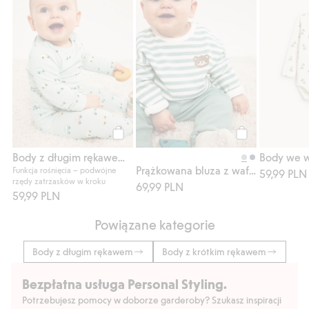
Kup
Kup
Body z długim rękawem, z wzorem w samochody
Prążkowana bluza z waflowej dzianiny
Funkcja rośnięcia – podwójne
59,99 PLN
rzędy zatrzasków w kroku
69,99 PLN
59,99 PLN
Powiązane kategorie
Body z długim rękawem
Body z krótkim rękawem
Bezpłatna usługa Personal Styling.
Potrzebujesz pomocy w doborze garderoby? Szukasz inspiracji