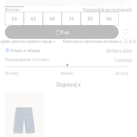
Rozmiar:
Przewodnik po rozmiarach
56
62
68
74
80
86
Kup
Body we
łać później wybierz opcję +
Klubowiczu darmowa dostawa od 150 zł
Znajdź w sklepie
Wybierz sklep
Dopasowanie rozmiaru
7
recenzji
3
Za mały
Idealny
Za duży
na
Na
5
Dopasuj z
podstawie
4
głosów