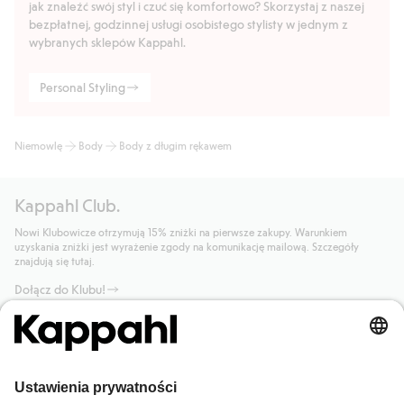
jak znaleźć swój styl i czuć się komfortowo? Skorzystaj z naszej
bezpłatnej, godzinnej usługi osobistego stylisty w jednym z
wybranych sklepów Kappahl.
Personal Styling
Niemowlę
Body
Body z długim rękawem
Kappahl Club.
Nowi Klubowicze otrzymują 15% zniżki na pierwsze zakupy. Warunkiem
uzyskania zniżki jest wyrażenie zgody na komunikację mailową. Szczegóły
znajdują się tutaj.
Dołącz do Klubu!