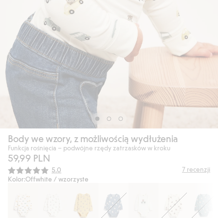
Body we wzory, z możliwością wydłużenia
Funkcja rośnięcia – podwójne rzędy zatrzasków w kroku
59,99 PLN
Średnia ocena:
7
recenzji
5.0
Kolor:
Offwhite / wzorzyste