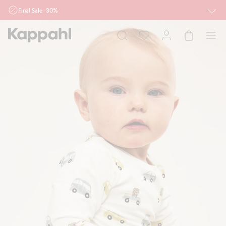
Final Sale -30%
Ważne przy zakupie min. 2 sztuk produktów włączonych w ofertę, również z
działu outlet do 10.8 w sklepach Kappahl i Newbie oraz na kappahl.com. Ofert
nie łączymy
Kobieta
Mężczyzna
Dziecko
Niemowlę
Newbie