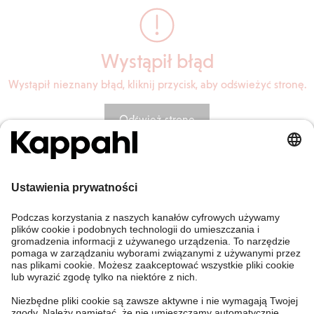
Wystąpił błąd
Wystąpił nieznany błąd, kliknij przycisk, aby odświeżyć stronę.
Odśwież stronę