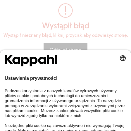
Wystąpił błąd
Wystąpił nieznany błąd, kliknij przycisk, aby odświeżyć stronę.
Odśwież stronę