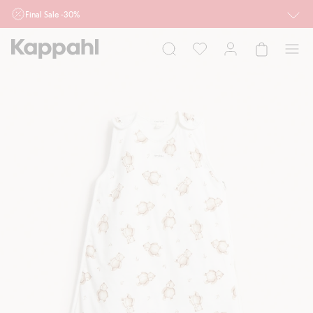
Final Sale -30%
Ważne przy zakupie min. 2 sztuk produktów włączonych w ofertę, również z
działu outlet do 10.8 w sklepach Kappahl i Newbie oraz na kappahl.com. Ofert
nie łączymy
Kobieta
Mężczyzna
Dziecko
Niemowlę
Newbie