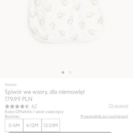
Newbie
Śpiwór we wzory, dla niemowląt
179,99 PLN
Średnia ocena:
73
recenzji
4.7
Kolor:
Offwhite / wzór zwierzęcy
Rozmiar:
Przewodnik po rozmiarach
0-6M
6-12M
12-24M