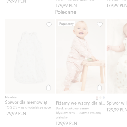
179,99 PLN
179,99 PLN
179,99 PL
Polecane
Popularny
Śpiwór dla niemowląt, Dodaj do listy ulub
Piżamy we wzory
Kup
Kup
Newbie
Śpiwór dla niemowląt
Piżamy we wzory, dla niemowląt, 2-pak
Śpiwór w l
TOG 2,5 – na chłodniejsze noce
Dwukierunkowy zamek
129,99 PL
179,99 PLN
błyskawiczny – ułatwia zmianę
pieluchy
129,99 PLN