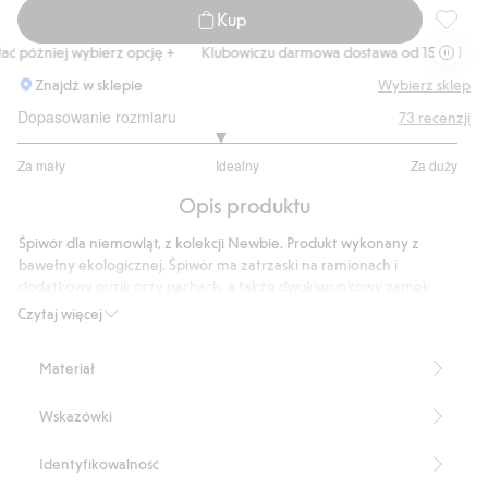
Kup
Śpiwór 
 później wybierz opcję +
Klubowiczu darmowa dostawa od 150 zł
Ku
Znajdź w sklepie
Wybierz sklep
Dopasowanie rozmiaru
73
recenzji
2.833333333333333
Za mały
Idealny
Za duży
na
Na
5
Opis produktu
podstawie
60
Śpiwór dla niemowląt, z kolekcji Newbie. Produkt wykonany z
głosów
bawełny ekologicznej. Śpiwór ma zatrzaski na ramionach i
dodatkowy guzik przy pachach, a także dwukierunkowy zamek
błyskawiczny wzdłuż jednej nogawki. Miękki śpiwór dla niemowląt,
Czytaj więcej
we wzór w urocze niedźwiadki. Śpiwór pomoże w zapewnieniu
ciepła Twojemu dziecku bez ryzyka, że maluch się odkryje.
Materiał
TOG: 2.5
Produkt zawiera 100% bawełny ekologicznej.
Wskazówki
Numer artykułu
:
386888
Organic cotton- GOTS
Identyfikowalność