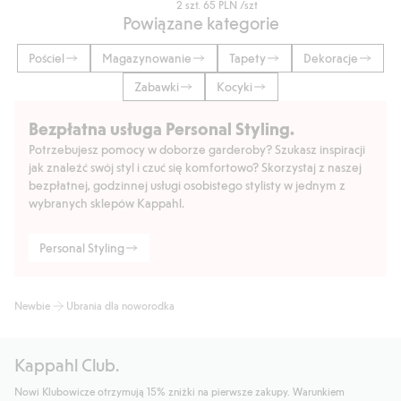
2 szt.
65 PLN
/szt
Powiązane kategorie
Pościel
Magazynowanie
Tapety
Dekoracje
Zabawki
Kocyki
Bezpłatna usługa Personal Styling.
Potrzebujesz pomocy w doborze garderoby? Szukasz inspiracji
jak znaleźć swój styl i czuć się komfortowo? Skorzystaj z naszej
bezpłatnej, godzinnej usługi osobistego stylisty w jednym z
wybranych sklepów Kappahl.
Personal Styling
Newbie
Ubrania dla noworodka
Kappahl Club.
Nowi Klubowicze otrzymują 15% zniżki na pierwsze zakupy. Warunkiem