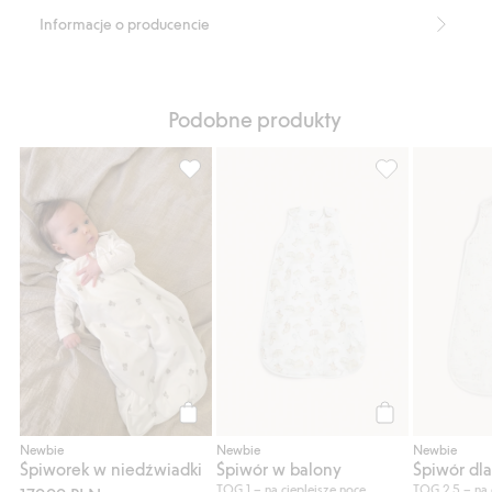
Informacje o producencie
Podobne produkty
Śpiworek w niedźwiadki, Dodaj do listy u
Śpiwór w balony
Kup
Kup
Newbie
Newbie
Newbie
Śpiworek w niedźwiadki
Śpiwór w balony
Śpiwór dl
TOG 1 – na cieplejsze noce
TOG 2,5 – na 