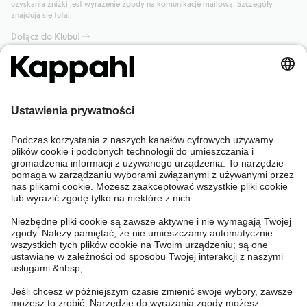
uzyskania zniżki jest wyrażenie zgody na komunikację mailową. Szczegóły
znajdują się tutaj.
Dołącz do Klubu!
Potrzebujesz pomocy?
Sklep internetowy
Kappahl Club
Częste pytania
Mój profil
O nas
Twoje zamówienie
Kappahl Club
O Kappahl Group
Warunki i zasady
Skontaktuj się z nami
Warunki członkostwa
Zrównoważony rozwój