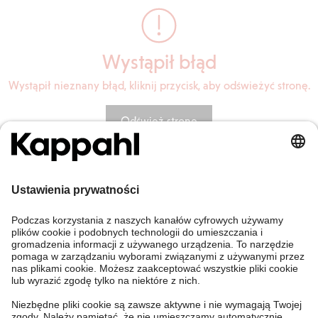
Wystąpił błąd
Wystąpił nieznany błąd, kliknij przycisk, aby odświeżyć stronę.
Odśwież stronę