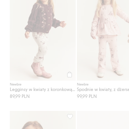
Kup
Newbie
Newbie
Legginsy w kwiaty z koronkową falbanką
Spodnie w kwiaty, z dżers
89,99 PLN
99,99 PLN
Top z baskinką z długimi rękawa