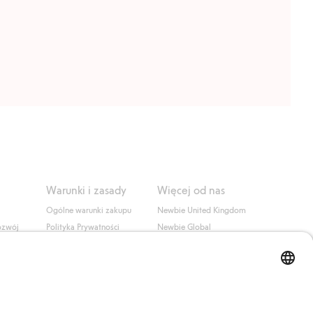
Warunki i zasady
Więcej od nas
Ogólne warunki zakupu
Newbie United Kingdom
ozwój
Polityka Prywatności
Newbie Global
Polityka plików cookie
Affiliate
i
Warunki #YesKappahl
#YesNewbie
wa