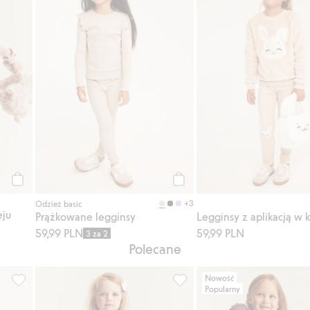
Kup
Kup
+3
Odzież basic
eju
Prążkowane legginsy
59,99 PLN
59,99 PLN
3 za 2
Polecane
Nowość
Popularny
mi, w kwiaty, Dodaj do listy ulubione
Top z długimi rękawami, z wzorem w kwiaty, Dodaj do listy ulu
Spodnie w kwiaty, z dżerseju,