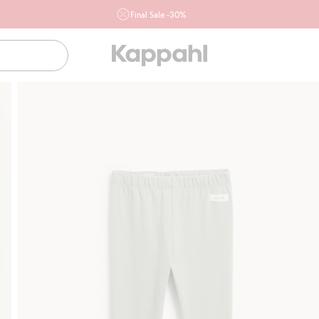
Final Sale -30%
Ważne przy zakupie min. 2 sztuk produktów włączonych w
ofertę, również z działu outlet do 10.8 w sklepach Kappahl i
Newbie oraz na kappahl.com. Ofert nie łączymy
Kobieta
Mężczyzna
Dziecko
Niemowlę
Newbie