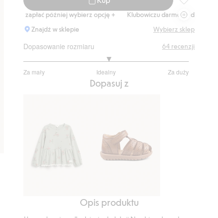
Legginsy z k
a zapłać później wybierz opcję +
Klubowiczu darmowa dostawa od 150 z
Znajdź w sklepie
Wybierz sklep
Dopasowanie rozmiaru
64
recenzji
3.074074074074074
Za mały
Idealny
Za duży
na
Na
Dopasuj z
5
podstawie
54
głosów
Opis produktu
Top
Sandały
z
Hällevik