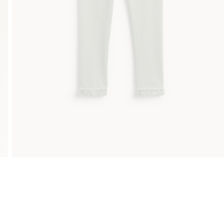
Klubowiczu darmowa dostawa od 150 zł
Kup teraz, 