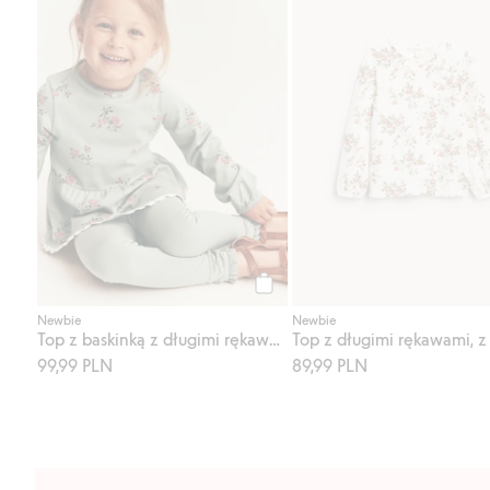
Kup
Newbie
Newbie
Top z baskinką z długimi rękawami, w kwiaty
99,99 PLN
89,99 PLN