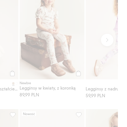
Kup
Kup
Newbie
Legginsy w kwiaty, z koronką
Legginsy z aplikacją w kształcie królika
89,99 PLN
59,99 PLN
Nowość
bione
 Dodaj do listy ulubione
Top z długimi rękawami, z falbaną, Dodaj do listy ulubione
Prążkowany top z nadrukie