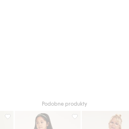
Podobne produkty
albanką, Dodaj do listy ulubione
Spodnie w kwiaty, z dżerseju, Dodaj do listy ulubione
Prążkowane legginsy, Dodaj d