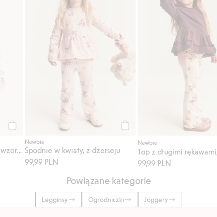
Kup
Kup
Newbie
Newbie
Top z długimi rękawami, z wzorem w kwiaty
Spodnie w kwiaty, z dżerseju
99,99 PLN
99,99 PLN
Powiązane kategorie
Legginsy
Ogrodniczki
Joggery