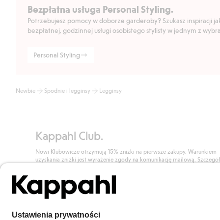
Bezpłatna usługa Personal Styling.
Potrzebujesz pomocy w doborze garderoby? Szukasz inspiracji jak 
bezpłatnej, godzinnej usługi osobistego stylisty w jednym z wyb
Personal Styling
Newbie
Spodnie i legginsy
Legginsy
Kappahl Club.
Nowi Klubowicze otrzymują 15% zniżki na pierwsze zakupy. Warunkiem
uzyskania zniżki jest wyrażenie zgody na komunikację mailową. Szczegó
znajdują się tutaj.
Dołącz do Klubu!