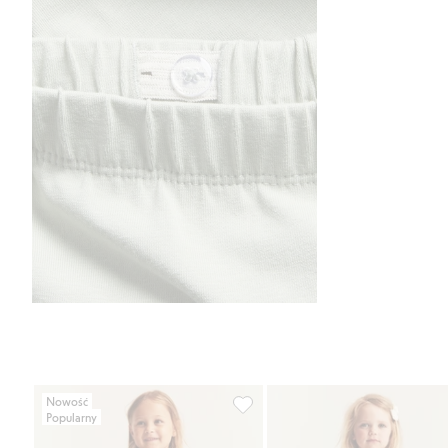
Nowość
Popularny
Legginsy w kwiaty z koronkową f