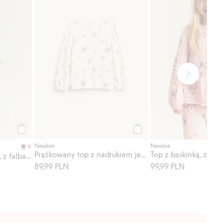
Kup
Kup
Newbie
Newbie
Prążkowany top z nadrukiem jeżynowym
Top z długimi rękawami, z falbaną
89,99 PLN
99,99 PLN