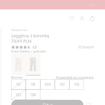
Newbie Icons
Legginsy z koronką
79,99 PLN
Średnia ocena:
64
recenzji
4.8
Kolor:
Zielony / jednolite
Rozmiar:
Przewodnik po rozmiarach
92
98
104
110
116
122
128
Kup