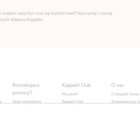
znaleźć swój styl i czuć się komfortowo? Skorzystaj z naszej
ranych sklepów Kappahl.
Potrzebujesz
Kappahl Club
O nas
pomocy?
Mój profil
O Kappahl Group
ły
Sklep internetowy
Kappahl Club
Zrównoważony r
Częste pytania
Warunki członkostwa
Praca u nas
Twoje zamówienie
Prasa i aktualnośc
Skontaktuj się z nami
Dostępność cyfro
Znajdź sklep
Sprawdź saldo karty