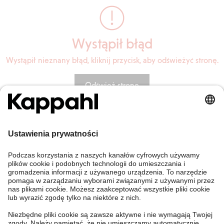
Wystąpił błąd
Wystąpił nieznany błąd, kliknij przycisk, aby odświeżyć stronę.
Odśwież stronę