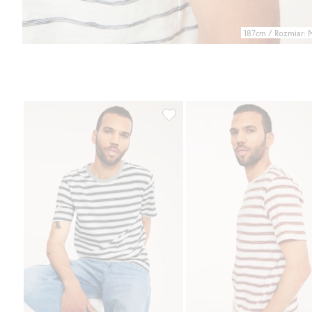
187cm / Rozmiar: 
Klasyczny t-shirt z bawełny, Dod