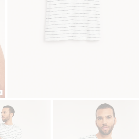
Klubowiczu darmowa dostawa od 150 zł
Kup teraz, a z
M