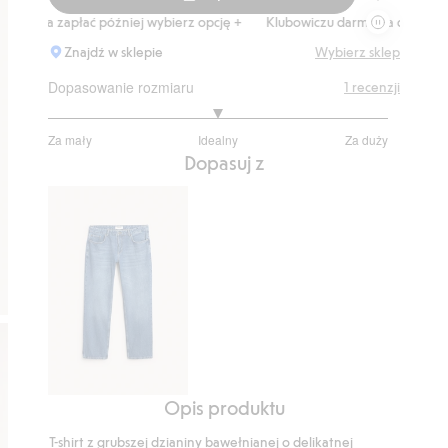
T-shirt w pa
apłać później wybierz opcję +
Klubowiczu darmowa dostawa od 150 zł
Znajdź w sklepie
Wybierz sklep
Dopasowanie rozmiaru
1
recenzji
3
Za mały
Idealny
Za duży
na
Na
Dopasuj z
5
podstawie
1
głosów
Opis produktu
Dżinsy
Regular
T-shirt z grubszej dzianiny bawełnianej o delikatnej