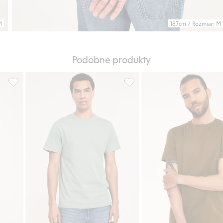
M
187cm / Rozmiar: M
Podobne produkty
aj do listy ulubione
Klasyczny t-shirt z bawełny, Dodaj do listy ulubione
Klasyczny t-shirt z bawełny, 