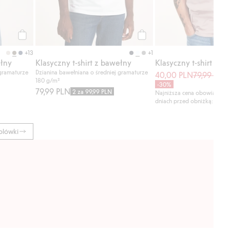
Kup
Kup
+13
+1
ełny
Klasyczny t-shirt z bawełny
Klasyczny t-shirt z b
 gramaturze
Dzianina bawełniana o średniej gramaturze
40,00 PLN
79,99 PLN
180 g/m²
-30%
79,99 PLN
2 za 99,99 PLN
Najniższa cena obowiązując
dniach przed obniżką: 79,99
olówki