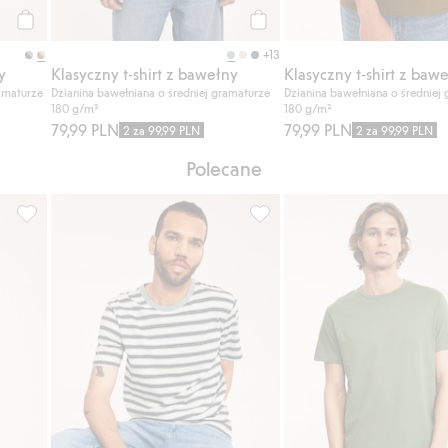
Kup
Kup
+13
y
Klasyczny t-shirt z bawełny
Klasyczny t-shirt z baw
amaturze
Dzianina bawełniana o średniej gramaturze
Dzianina bawełniana o średniej
180 g/m²
180 g/m²
79,99 PLN
79,99 PLN
2 za 99,99 PLN
2 za 99,99 PLN
Polecane
o listy ulubione
Klasyczny t-shirt z bawełny, Dodaj do listy ulubione
Klasyczny t-shirt z bawełny, 