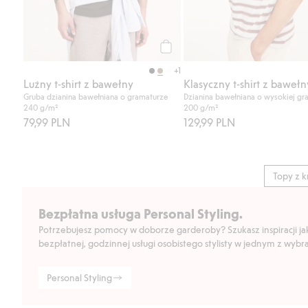
Kup
+1
Luźny t-shirt z bawełny
Klasyczny t-shirt z bawełn
Gruba dzianina bawełniana o gramaturze
Dzianina bawełniana o wysokiej gr
240 g/m²
200 g/m²
79,99 PLN
129,99 PLN
Topy z 
Bezpłatna usługa Personal Styling.
Potrzebujesz pomocy w doborze garderoby? Szukasz inspiracji jak 
bezpłatnej, godzinnej usługi osobistego stylisty w jednym z wyb
Personal Styling