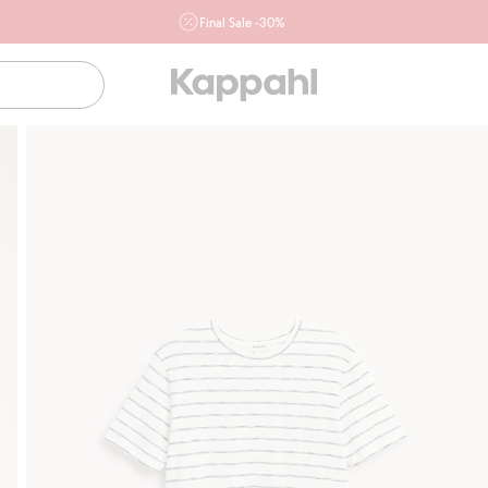
Final Sale -30%
Ważne przy zakupie min. 2 sztuk produktów włączonych w
ofertę, również z działu outlet do 10.8 w sklepach Kappahl i
Newbie oraz na kappahl.com. Ofert nie łączymy
Kobieta
Mężczyzna
Dziecko
Niemowlę
Newbie