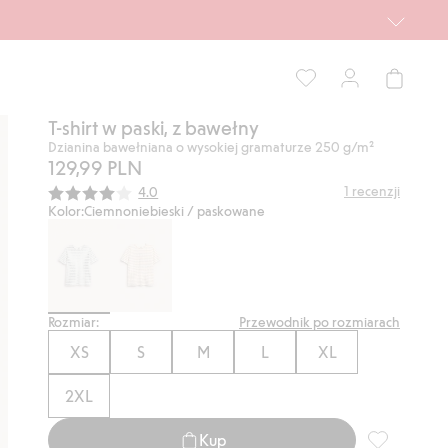
T-shirt w paski, z bawełny
Dzianina bawełniana o wysokiej gramaturze 250 g/m²
129,99 PLN
Średnia ocena:
1
recenzji
4.0
Kolor:
Ciemnoniebieski / paskowane
Rozmiar:
Przewodnik po rozmiarach
XS
S
M
L
XL
2XL
Kup