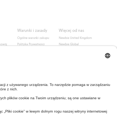
Warunki i zasady
Więcej od nas
Ogólne warunki zakupu
Newbie United Kingdom
ozwój
Polityka Prywatności
Newbie Global
Polityka plików cookie
Affiliate
i
Warunki #YesKappahl
#YesNewbie
wa