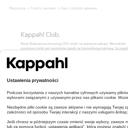
Mężczyzna
T-shirty i polówki
Topy z krótkim rękawem
Kappahl Club.
Nowi Klubowicze otrzymują 15% zniżki na pierwsze zakupy. Warunkiem
uzyskania zniżki jest wyrażenie zgody na komunikację mailową. Szczegó
znajdują się tutaj.
Dołącz do Klubu!
Poland
Zmień kraj