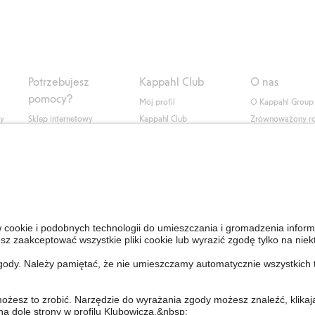
Potrzebujesz
Kappahl Club
O nas
pomocy?
Mój profil
O Kappahl Group
ły
Sklep internetowy
Kappahl Club
Zrównoważony r
Częste pytania
Warunki członkostwa
Praca u nas
Twoje zamówienie
Prasa i aktualnośc
Skontaktuj się z nami
Dostępność cyfro
Znajdź sklep
Sprawdź saldo karty
upominkowej
Personal Styling
Odstąp od umowy