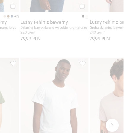
Kup
Kup
+13
ełny
Luźny t-shirt z bawełny
Luźny t-shirt z baweł
 gramaturze
Dzianina bawełniana o wysokiej gramaturze
Gruba dzianina bawełniana 
220 g/m²
240 g/m²
79,99 PLN
79,99 PLN
Dodaj do listy ulubione
Klasyczny t-shirt z bawełny, Dodaj do listy ulubione
Klasyczny t-shirt z bawełny