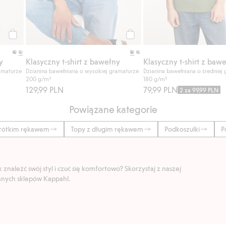
Kup
Kup
y
Klasyczny t-shirt z bawełny
Klasyczny t-shirt z baw
amaturze
Dzianina bawełniana o wysokiej gramaturze
Dzianina bawełniana o średniej
200 g/m²
180 g/m²
129,99 PLN
79,99 PLN
2 za 99,99 PLN
Powiązane kategorie
krótkim rękawem
Topy z długim rękawem
Podkoszulki
P
znaleźć swój styl i czuć się komfortowo? Skorzystaj z naszej
ranych sklepów Kappahl.