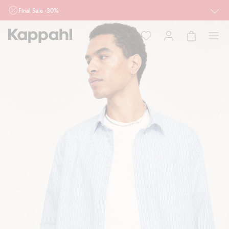
Final Sale -30%
Ważne przy zakupie min. 2 sztuk produktów włączonych w ofertę, również z
działu outlet do 10.8 w sklepach Kappahl i Newbie oraz na kappahl.com. Ofert
nie łączymy
Kobieta
Mężczyzna
Dziecko
Niemowlę
Newbie