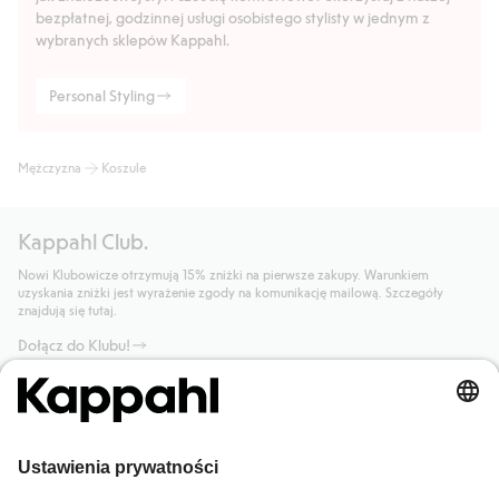
bezpłatnej, godzinnej usługi osobistego stylisty w jednym z
wybranych sklepów Kappahl.
Personal Styling
Mężczyzna
Koszule
Kappahl Club.
Nowi Klubowicze otrzymują 15% zniżki na pierwsze zakupy. Warunkiem
uzyskania zniżki jest wyrażenie zgody na komunikację mailową. Szczegóły
znajdują się tutaj.
Dołącz do Klubu!