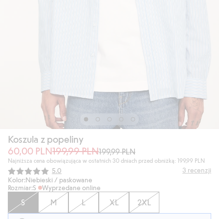
Koszula z popeliny
60,00 PLN
199,99 PLN
199,99 PLN
Najniższa cena obowiązująca w ostatnich 30 dniach przed obniżką: 199,99 PLN
Średnia ocena:
3
recenzji
5.0
Kolor:
Niebieski / paskowane
Rozmiar:
S
Wyprzedane online
S
M
L
XL
2XL