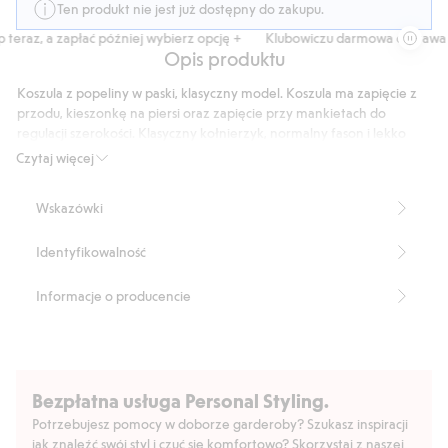
Ten produkt nie jest już dostępny do zakupu.
eraz, a zapłać później wybierz opcję +
Klubowiczu darmowa dostawa od
Opis produktu
Koszula z popeliny w paski, klasyczny model. Koszula ma zapięcie z
przodu, kieszonkę na piersi oraz zapięcie przy mankietach do
regulacji szerokości. Klasyczny kołnierzyk, normalny fason i lekko
zaokrąglona krawędź dolna.
Czytaj więcej
Normalny fason
Kieszonka na piersi
Wskazówki
Długość: 78 cm w rozmiarze M
Numer artykułu
:
831172
Identyfikowalność
Informacje o producencie
Bezpłatna usługa Personal Styling.
Potrzebujesz pomocy w doborze garderoby? Szukasz inspiracji
jak znaleźć swój styl i czuć się komfortowo? Skorzystaj z naszej