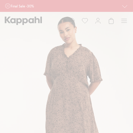
Final Sale -30%
Ważne przy zakupie min. 2 sztuk produktów włączonych w ofertę, również z
działu outlet do 10.8 w sklepach Kappahl i Newbie oraz na kappahl.com. Ofert
nie łączymy
Kobieta
Mężczyzna
Dziecko
Niemowlę
Newbie