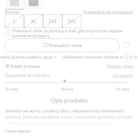
Rozmiar:
Przewodnik po rozmiarach
L
XL
2XL
3XL
Powiadom mnie za pomocą e-mail, gdy mój rozmiar będzie
ponownie dostępny.
Powiadom mnie
Sukienk
płać później wybierz opcję +
Klubowiczu darmowa dostawa od 150 zł
Znajdź w sklepie
Wybierz sklep
Dopasowanie rozmiaru
26
recenzji
2.9
Za mały
Idealny
Za duży
na
Na
5
Opis produktu
podstawie
20
Sukienka we wzory, z kolekcji Xlnt, z falbanami przy mankietach i
głosów
dekolcie. Sukienka ma dekolt w szpic z obszytymi guzikami z przodu i
podkreśloną talię. Spódnica o lekko rozkloszowanym kroju, z
krótkimi rękawami, o obszernym fasonie i długości midi.
Czytaj więcej
Obszerny fason