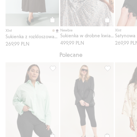
Kup
Kup
Newbie
Xlnt
Xlnt
Sukienka w drobne kwiatki, Newbie Woman
Sukienka z rozkloszowaną spódnicą
499,99 PLN
269,99 PL
269,99 PLN
Polecane
Kolarki z wiskozy, Dodaj do listy ulubione
Legginsy capri, 