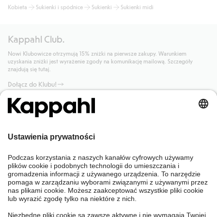
Kobieta
Sukienki i spódnice
Sukienki
Sukienki midi
Kappahl Club.
Nowi Klubowicze otrzymują 15% zniżki na pierwsze zakupy. Warunkiem
uzyskania zniżki jest wyrażenie zgody na komunikację mailową. Szczegóły
znajdują się tutaj.
Dołącz do Klubu!
Potrzebujesz pomocy?
Sklep internetowy
Kappahl Club