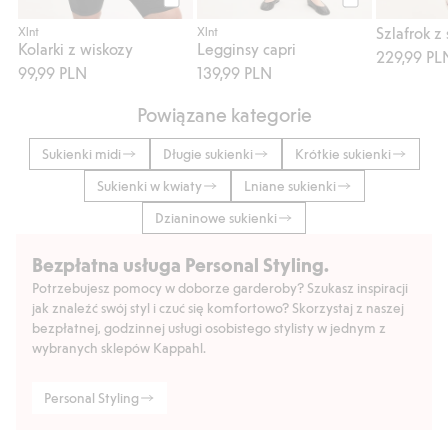
Kup
Kup
Szlafrok z
Xlnt
Xlnt
Kolarki z wiskozy
Legginsy capri
229,99 PL
99,99 PLN
139,99 PLN
Powiązane kategorie
Sukienki midi
Długie sukienki
Krótkie sukienki
Sukienki w kwiaty
Lniane sukienki
Dzianinowe sukienki
Bezpłatna usługa Personal Styling.
Potrzebujesz pomocy w doborze garderoby? Szukasz inspiracji
jak znaleźć swój styl i czuć się komfortowo? Skorzystaj z naszej
bezpłatnej, godzinnej usługi osobistego stylisty w jednym z
wybranych sklepów Kappahl.
Personal Styling