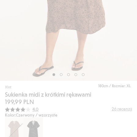
180cm / Rozmiar: XL
Xlnt
Sukienka midi z krótkimi rękawami
199,99 PLN
Średnia ocena:
26
recenzji
4.0
Kolor:
Czerwony / wzorzyste