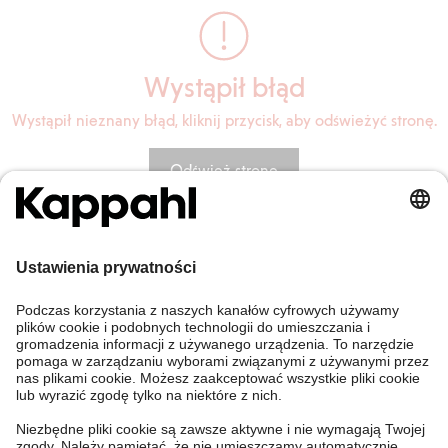
Wystąpił błąd
Wystąpił nieznany błąd, kliknij przycisk, aby odświeżyć stronę.
Odśwież stronę