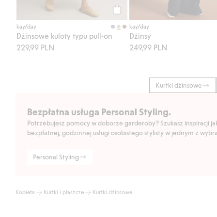
Kup
kay/day
kay/day
Dżinsowe kuloty typu pull-on
Dżinsy
229,99 PLN
249,99 PLN
Kurtki dżinsowe
Bezpłatna usługa Personal Styling.
Potrzebujesz pomocy w doborze garderoby? Szukasz inspiracji jak 
bezpłatnej, godzinnej usługi osobistego stylisty w jednym z wyb
Personal Styling
Kobieta
Kurtki i płaszcze
Kurtki dżinsowe