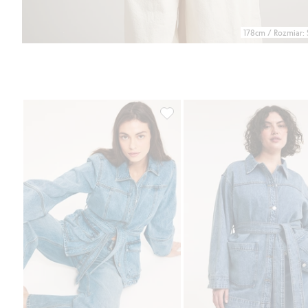
178cm / Rozmiar: 
Kurtka dżinsowa z paskiem, Doda