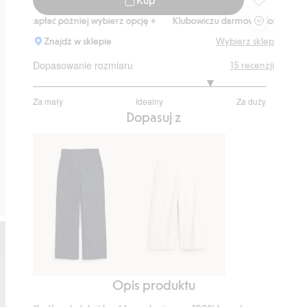
Kurtka typu
płać później wybierz opcję +
Klubowiczu darmowa dostawa od 150 zł
Znajdź w sklepie
Wybierz sklep
Dopasowanie rozmiaru
15
recenzji
4.076923076923077
Za mały
Idealny
Za duży
na
Na
Dopasuj z
5
podstawie
13
głosów
Opis produktu
Dżinsy
Dżinsowe
kuloty