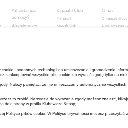
Potrzebujesz
Kappahl Club
O nas
pomocy?
Mój profil
O Kappahl Group
ły
Sklep internetowy
Kappahl Club
Zrównoważony r
Częste pytania
Warunki członkostwa
Praca u nas
Twoje zamówienie
Prasa i aktualnośc
Skontaktuj się z nami
Dostępność cyfro
Znajdź sklep
Sprawdź saldo karty
upominkowej
Personal Styling
Odstąp od umowy