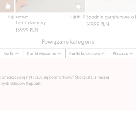
Kup
Kup
+2
kay/day
Top z dzianiny
149,99 PLN
159,99 PLN
Powiązane kategorie
Kurtki
Kurtki wiosenne
Kurtki koszulowe
Płaszcze
znaleźć swój styl i czuć się komfortowo? Skorzystaj z naszej
ranych sklepów Kappahl.