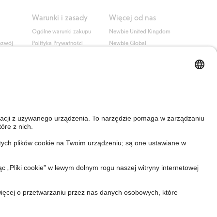
Warunki i zasady
Więcej od nas
Ogólne warunki zakupu
Newbie United Kingdom
ozwój
Polityka Prywatności
Newbie Global
Polityka plików cookie
Affiliate
i
Warunki #YesKappahl
#YesNewbie
wa