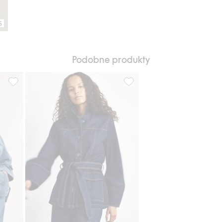
S
Podobne produkty
j do listy ulubione
Kurtka dżinsowa z paskiem, Dodaj do listy ulubione
Kurtka dżinsowa z paskiem, D