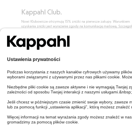
Kappahl Club.
Nowi Klubowicze otrzymują 15% zniżki na pierwsze zakupy. Warunkiem
uzyskania zniżki jest wyrażenie zgody na komunikację mailową. Szczegó
znajdują się tutaj.
Dołącz do Klubu!
Poland
Zmień kraj
Cookies