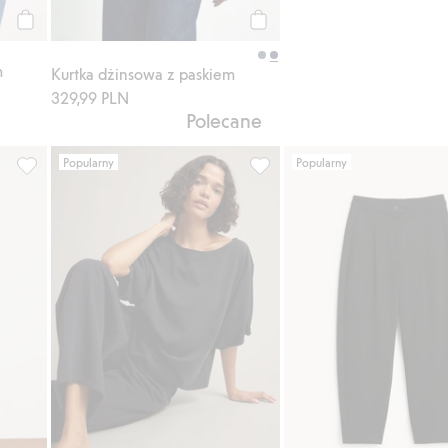
Kup
Kup
m
Kurtka dżinsowa z paskiem
329,99 PLN
Polecane
Popularny
Popularny
odaj do listy ulubione
Dżinsy, Dodaj do listy ulubione
Top z dzianiny, Dodaj do list