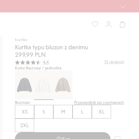
kay/day
Kurtka typu bluzon z denimu
299,99 PLN
Średnia ocena:
15
recenzji
4.4
Kolor:
Beżowy / jednolite
Rozmiar:
Przewodnik po rozmiarach
XS
S
M
L
XL
2XL
Kup