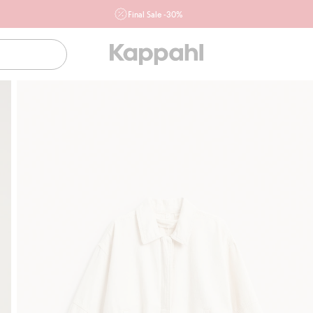
Final Sale -30%
Ważne przy zakupie min. 2 sztuk produktów włączonych w
ofertę, również z działu outlet do 10.8 w sklepach Kappahl i
Newbie oraz na kappahl.com. Ofert nie łączymy
Kobieta
Mężczyzna
Dziecko
Niemowlę
Newbie