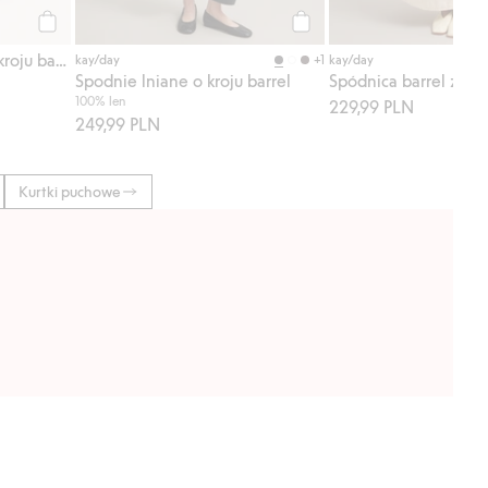
Kup
Kup
Spodnie garniturowe o kroju barrel fit
+1
kay/day
kay/day
Spodnie lniane o kroju barrel
Spódnica barrel z de
100% len
229,99 PLN
249,99 PLN
Kurtki puchowe