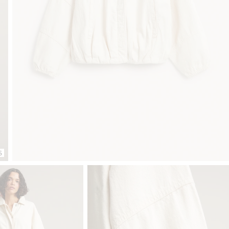
Klubowiczu darmowa dostawa od 150 zł
Kup teraz, a za
S