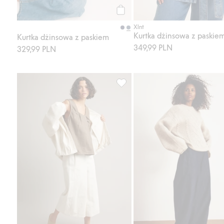
Kup
Xlnt
Kurtka dżinsowa z paskie
Kurtka dżinsowa z paskiem
349,99 PLN
329,99 PLN
Dżinsowe kuloty typu pull-on, D