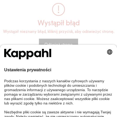
Wystąpił błąd
Wystąpił nieznany błąd, kliknij przycisk, aby odświeżyć stronę.
Odśwież stronę