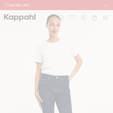
Final Sale -30%
Ważne przy zakupie min. 2 sztuk produktów włączonych w ofertę, również z
działu outlet do 10.8 w sklepach Kappahl i Newbie oraz na kappahl.com. Ofert
nie łączymy
Kobieta
Mężczyzna
Dziecko
Niemowlę
Newbie