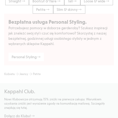
Straight
Bootcut & flare
Tall
Loose & wide
Petite
Slim & skinny
Bezpłatna usługa Personal Styling.
Potrzebujesz pomocy w doborze garderoby? Szukasz inspiracji
jak znaleźć swój styl i czuć się komfortowo? Skorzystaj z naszej
bezpłatnej, godzinnej usługi osobistego stylisty w jednym z
wybranych sklepów Kappahl.
Personal Styling
Kobieta
Jeansy
Petite
Kappahl Club.
Nowi Klubowicze otrzymują 15% zniżki na pierwsze zakupy. Warunkiem
uzyskania zniżki jest wyrażenie zgody na komunikację mailową. Szczegóły
znajdują się tutaj.
Dołącz do Klubu!