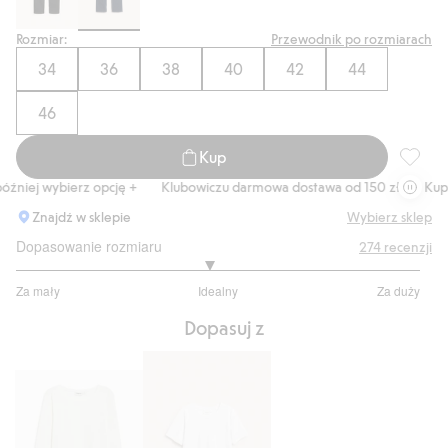
Rozmiar:
Przewodnik po rozmiarach
34
36
38
40
42
44
46
Kup
Straigh
niej wybierz opcję +
Klubowiczu darmowa dostawa od 150 zł
Kup te
Znajdź w sklepie
Wybierz sklep
Dopasowanie rozmiaru
274
recenzji
2.905660377358491
Za mały
Idealny
Za duży
na
Na
5
Dopasuj z
podstawie
212
głosów