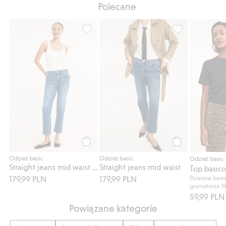
Polecane
Straight jeans mid waist short leg, Dodaj d
Straight jeans m
Kup
Kup
Odzież basic
Odzież basic
Odzież basic
Straight jeans mid waist short leg
Straight jeans mid waist
179,99 PLN
179,99 PLN
Dzianina bawe
gramaturze 1
59,99 PLN
Powiązane kategorie