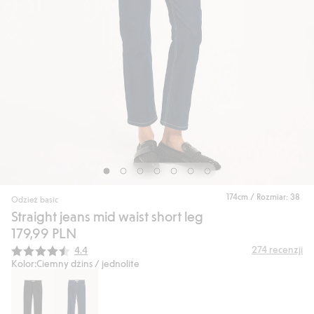
174cm / Rozmiar: 38
Odzież basic
Straight jeans mid waist short leg
179,99 PLN
Średnia ocena:
274
recenzji
4.4
Kolor:
Ciemny dżins / jednolite