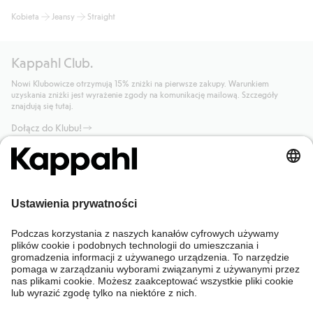
Kobieta
Jeansy
Straight
Kappahl Club.
Nowi Klubowicze otrzymują 15% zniżki na pierwsze zakupy. Warunkiem
uzyskania zniżki jest wyrażenie zgody na komunikację mailową. Szczegóły
znajdują się tutaj.
Dołącz do Klubu!
Potrzebujesz pomocy?
Sklep internetowy
Kappahl Club