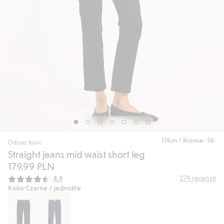
174cm / Rozmiar: 38
Odzież basic
Straight jeans mid waist short leg
179,99 PLN
Średnia ocena:
274
recenzji
4.4
Kolor:
Czarne / jednolite