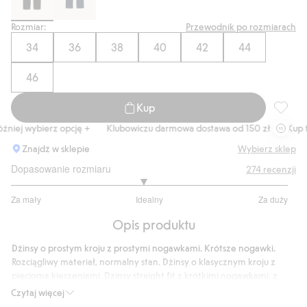
Rozmiar:
Przewodnik po rozmiarach
34
36
38
40
42
44
46
Kup
Straigh
niej wybierz opcję +
Klubowiczu darmowa dostawa od 150 zł
Kup ter
Znajdź w sklepie
Wybierz sklep
Dopasowanie rozmiaru
274
recenzji
2.905660377358491
Za mały
Idealny
Za duży
na
Na
5
Opis produktu
podstawie
212
Dżinsy o prostym kroju z prostymi nogawkami. Krótsze nogawki.
głosów
Rozciągliwy materiał, normalny stan. Dżinsy o klasycznym kroju z
pięcioma kieszeniami. Dzinsy straight fit z krótkimi nogawkami, z
rozciagliwego materialu i z normalnym stanem. Dzinsy o klasycznym
Czytaj więcej
kroju z piecioma kieszeniami, z ciemnym efektem sprania.