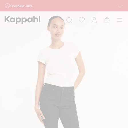
Final Sale -30%
Ważne przy zakupie min. 2 sztuk produktów włączonych w ofertę, również z
działu outlet do 10.8 w sklepach Kappahl i Newbie oraz na kappahl.com. Ofert
nie łączymy
Kobieta
Mężczyzna
Dziecko
Niemowlę
Newbie