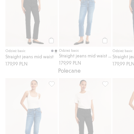
Kup
Kup
Odzież basic
Odzież basic
Odzież basic
Straight jeans mid waist short leg
Straight jeans mid waist
Straight j
179,99 PLN
179,99 PLN
179,99 PL
Polecane
Straight jeans mid waist short leg, Dodaj d
Straight jeans m