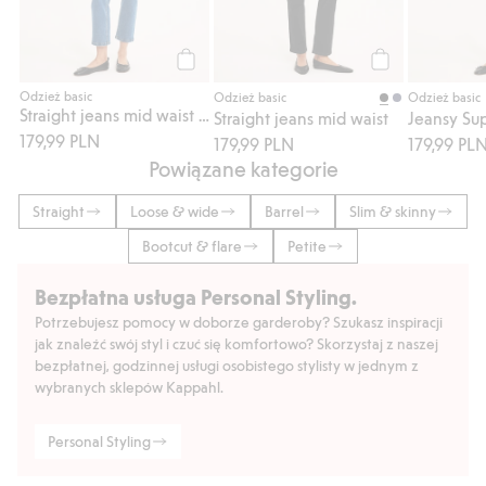
Kup
Kup
Odzież basic
Odzież basic
Odzież basic
Straight jeans mid waist short leg
Straight jeans mid waist
179,99 PLN
179,99 PLN
179,99 PL
Powiązane kategorie
Straight
Loose & wide
Barrel
Slim & skinny
Bootcut & flare
Petite
Bezpłatna usługa Personal Styling.
Potrzebujesz pomocy w doborze garderoby? Szukasz inspiracji
jak znaleźć swój styl i czuć się komfortowo? Skorzystaj z naszej
bezpłatnej, godzinnej usługi osobistego stylisty w jednym z
wybranych sklepów Kappahl.
Personal Styling